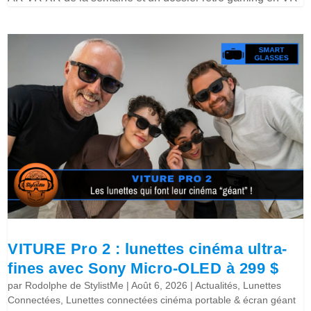
VITURE Pro 2 : lunettes cinéma ultra-
fines avec Sony Micro-OLED à 299 $
par
Rodolphe de StylistMe
|
Août 6, 2026
|
Actualités
,
Lunettes
Connectées
,
Lunettes connectées cinéma portable & écran géant