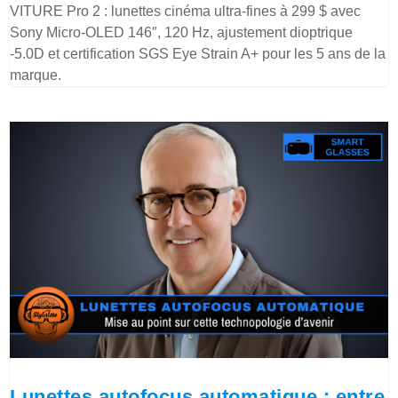
VITURE Pro 2 : lunettes cinéma ultra-fines à 299 $ avec
Sony Micro-OLED 146″, 120 Hz, ajustement dioptrique
-5.0D et certification SGS Eye Strain A+ pour les 5 ans de la
marque.
Lunettes autofocus automatique : entre