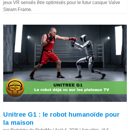
jeux VR sensés être optimisés pour le futur casque Valve
Steam Frame.
Unitree G1 : le robot humanoïde pour
la maison
par
Rodolphe de StylistMe
|
Août 4, 2026
|
Actualités
,
IA &