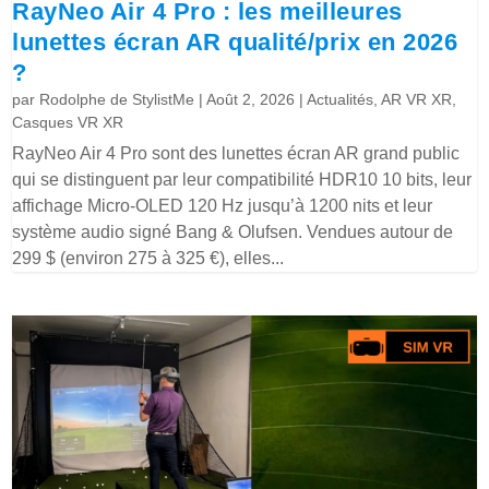
RayNeo Air 4 Pro : les meilleures
lunettes écran AR qualité/prix en 2026
?
par
Rodolphe de StylistMe
|
Août 2, 2026
|
Actualités
,
AR VR XR
,
Casques VR XR
RayNeo Air 4 Pro sont des lunettes écran AR grand public
qui se distinguent par leur compatibilité HDR10 10 bits, leur
affichage Micro-OLED 120 Hz jusqu’à 1200 nits et leur
système audio signé Bang & Olufsen. Vendues autour de
299 $ (environ 275 à 325 €), elles...