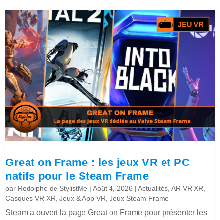
Great on Frame : les jeux VR et PC
natifs pour le Steam Frame
par
Rodolphe de StylistMe
|
Août 4, 2026
|
Actualités
,
AR VR XR
,
Casques VR XR
,
Jeux & App VR
,
Jeux Steam Frame
Steam a ouvert la page Great on Frame pour présenter les