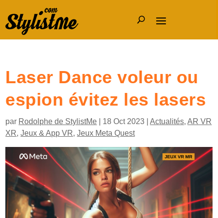
Laser Dance voleur ou
espion évitez les lasers
par
Rodolphe de StylistMe
|
18 Oct 2023
|
Actualités
,
AR VR
XR
,
Jeux & App VR
,
Jeux Meta Quest