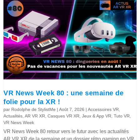
VR News Week 80 : une semaine de
folie pour la XR !
par
Rodolphe de StylistMe
|
Août 7, 2026
|
Accessoires VR
,
Actualités
,
AR VR XR
,
Casques VR XR
,
Jeux & App VR
,
Tuto VR
,
VR News Week
VR News Week 80 retour vers le futur avec les actualités
AR VR XR de la semaine et un dossier rétro gaming en VR