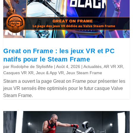
Great on Frame : les jeux VR et PC
natifs pour le Steam Frame
par
Rodolphe de StylistMe
|
Août 4, 2026
|
Actualités
,
AR VR XR
,
Casques VR XR
,
Jeux & App VR
,
Jeux Steam Frame
Steam a ouvert la page Great on Frame pour présenter les
jeux VR sensés être optimisés pour le futur casque Valve
Steam Frame.