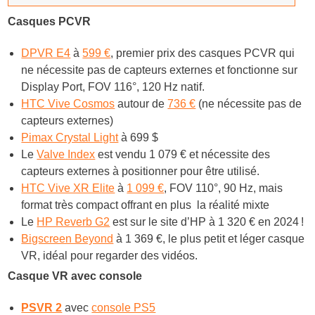
Casqu
es PCVR
DPVR E4
à
599 €
, premier prix des casques PCVR qui
ne nécessite pas de capteurs externes et fonctionne sur
Display Port, FOV 116°, 120 Hz natif.
HTC Vive Cosmos
autour de
736 €
(ne nécessite pas de
capteurs externes)
Pimax Crystal Light
à 699 $
Le
Valve Index
est vendu 1 079 € et nécessite des
capteurs externes à positionner pour être utilisé.
HTC Vive XR Elite
à
1 099 €
, FOV 110°, 90 Hz, mais
format très compact offrant en plus la réalité mixte
Le
HP Reverb G2
est sur le site d’HP à 1 320 € en 2024 !
Bigscreen Beyond
à 1 369 €, le plus petit et léger casque
VR, idéal pour regarder des vidéos.
Casque VR avec console
PSVR 2
avec
console PS5