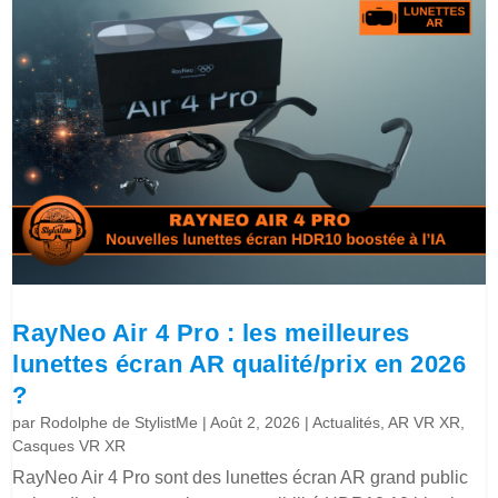
RayNeo Air 4 Pro : les meilleures
lunettes écran AR qualité/prix en 2026
?
par
Rodolphe de StylistMe
|
Août 2, 2026
|
Actualités
,
AR VR XR
,
Casques VR XR
RayNeo Air 4 Pro sont des lunettes écran AR grand public