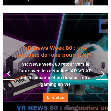
VR News Week 80 : une
semaine de folie pour la XR !
VR News Week 80 retour vers le
futur avec les actualités AR VR XR
de la semaine et un dossier rétro
gaming en VR
Lire plus