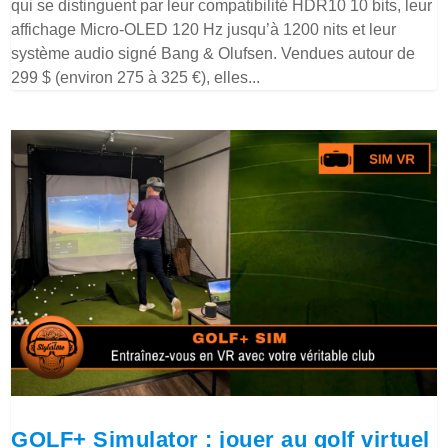
qui se distinguent par leur compatibilité HDR10 10 bits, leur
affichage Micro-OLED 120 Hz jusqu’à 1200 nits et leur
système audio signé Bang & Olufsen. Vendues autour de
299 $ (environ 275 à 325 €), elles...
GOLF+ Simulator : jouer au golf virtuel