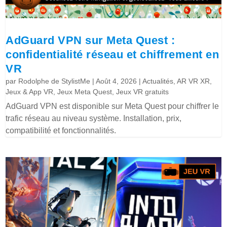
AdGuard VPN sur Meta Quest :
confidentialité réseau et chiffrement en
VR
par
Rodolphe de StylistMe
|
Août 4, 2026
|
Actualités
,
AR VR XR
,
Jeux & App VR
,
Jeux Meta Quest
,
Jeux VR gratuits
AdGuard VPN est disponible sur Meta Quest pour chiffrer le
trafic réseau au niveau système. Installation, prix,
compatibilité et fonctionnalités.