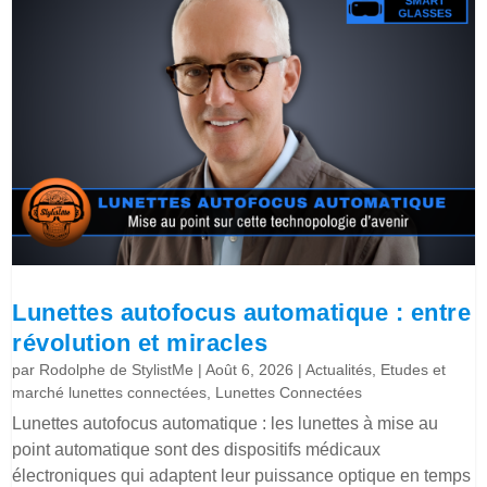
Lunettes autofocus automatique : entre
révolution et miracles
par
Rodolphe de StylistMe
|
Août 6, 2026
|
Actualités
,
Etudes et
marché lunettes connectées
,
Lunettes Connectées
Lunettes autofocus automatique : les lunettes à mise au
point automatique sont des dispositifs médicaux
électroniques qui adaptent leur puissance optique en temps