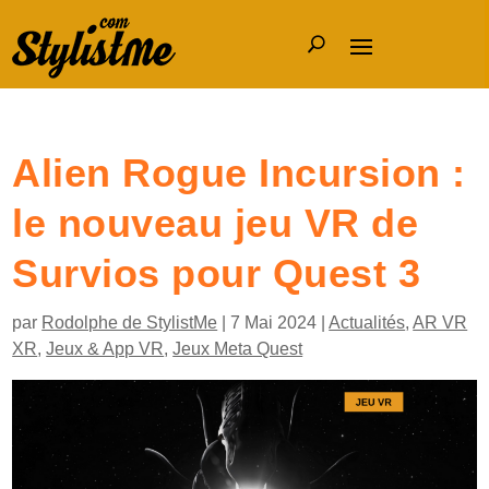
Alien Rogue Incursion :
le nouveau jeu VR de
Survios pour Quest 3
par
Rodolphe de StylistMe
|
7 Mai 2024
|
Actualités
,
AR VR
XR
,
Jeux & App VR
,
Jeux Meta Quest