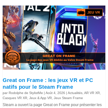
Great on Frame : les jeux VR et PC
natifs pour le Steam Frame
par
Rodolphe de StylistMe
|
Août 4, 2026
|
Actualités
,
AR VR XR
,
Casques VR XR
,
Jeux & App VR
,
Jeux Steam Frame
Steam a ouvert la page Great on Frame pour présenter les