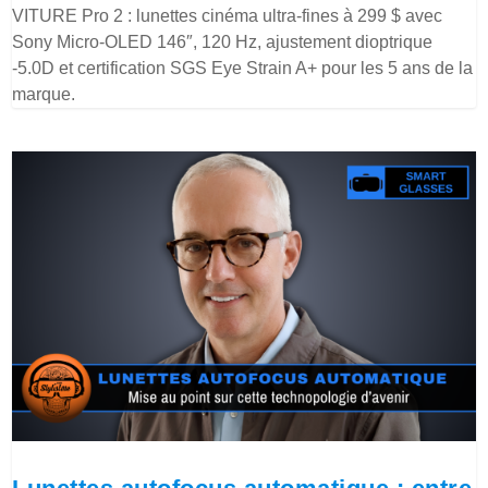
VITURE Pro 2 : lunettes cinéma ultra-fines à 299 $ avec
Sony Micro-OLED 146″, 120 Hz, ajustement dioptrique
-5.0D et certification SGS Eye Strain A+ pour les 5 ans de la
marque.