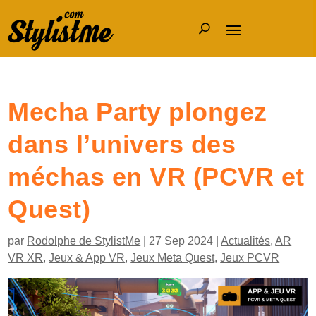
Mecha Party plongez
dans l’univers des
méchas en VR (PCVR et
Quest)
par
Rodolphe de StylistMe
|
27 Sep 2024
|
Actualités
,
AR
VR XR
,
Jeux & App VR
,
Jeux Meta Quest
,
Jeux PCVR