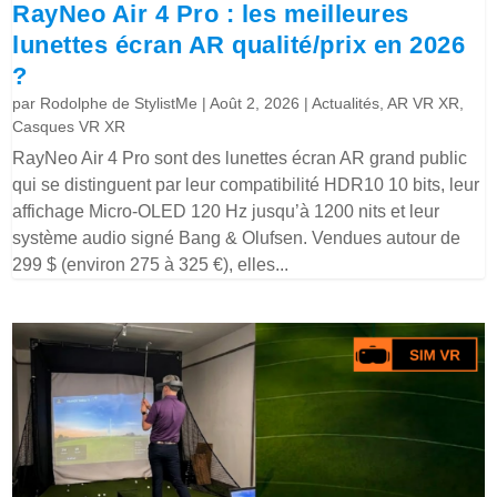
RayNeo Air 4 Pro : les meilleures
lunettes écran AR qualité/prix en 2026
?
par
Rodolphe de StylistMe
|
Août 2, 2026
|
Actualités
,
AR VR XR
,
Casques VR XR
RayNeo Air 4 Pro sont des lunettes écran AR grand public
qui se distinguent par leur compatibilité HDR10 10 bits, leur
affichage Micro-OLED 120 Hz jusqu’à 1200 nits et leur
système audio signé Bang & Olufsen. Vendues autour de
299 $ (environ 275 à 325 €), elles...