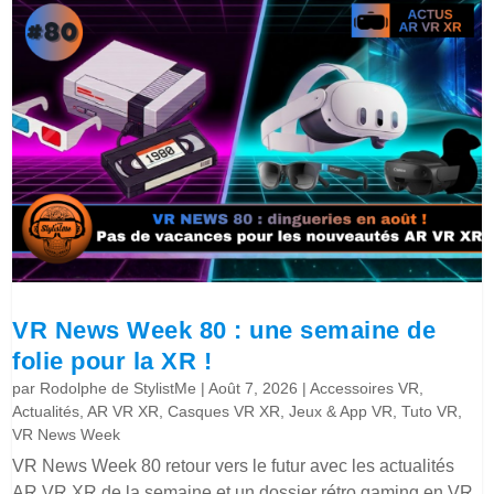
VR News Week 80 : une semaine de
folie pour la XR !
par
Rodolphe de StylistMe
|
Août 7, 2026
|
Accessoires VR
,
Actualités
,
AR VR XR
,
Casques VR XR
,
Jeux & App VR
,
Tuto VR
,
VR News Week
VR News Week 80 retour vers le futur avec les actualités
AR VR XR de la semaine et un dossier rétro gaming en VR