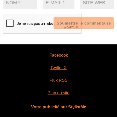
Soumettre le commentaire
Facebook
Twitter X
Flux RSS
Plan du site
Votre publicité sur StylistMe