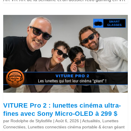
VITURE Pro 2 : lunettes cinéma ultra-
fines avec Sony Micro-OLED à 299 $
par
Rodolphe de StylistMe
|
Août 6, 2026
|
Actualités
,
Lunettes
Connectées
,
Lunettes connectées cinéma portable & écran géant