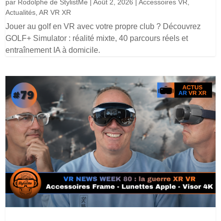
par
Rodolphe de StylistMe
|
Août 2, 2026
|
Accessoires VR
,
Actualités
,
AR VR XR
Jouer au golf en VR avec votre propre club ? Découvrez
GOLF+ Simulator : réalité mixte, 40 parcours réels et
entraînement IA à domicile.