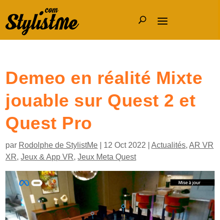
Demeo en réalité Mixte
jouable sur Quest 2 et
Quest Pro
par
Rodolphe de StylistMe
|
12 Oct 2022
|
Actualités
,
AR VR
XR
,
Jeux & App VR
,
Jeux Meta Quest