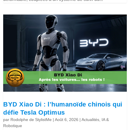
BYD Xiao Di : l’humanoïde chinois qui
défie Tesla Optimus
par
Rodolphe de StylistMe
|
Août 6, 2026
|
Actualités
,
IA &
Robotique