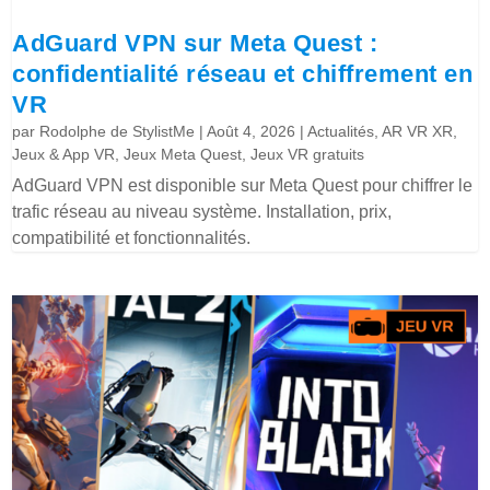
AdGuard VPN sur Meta Quest :
confidentialité réseau et chiffrement en
VR
par
Rodolphe de StylistMe
|
Août 4, 2026
|
Actualités
,
AR VR XR
,
Jeux & App VR
,
Jeux Meta Quest
,
Jeux VR gratuits
AdGuard VPN est disponible sur Meta Quest pour chiffrer le
trafic réseau au niveau système. Installation, prix,
compatibilité et fonctionnalités.