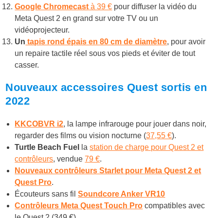
Google Chromecast
à 39 €
pour diffuser la vidéo du
Meta Quest 2 en grand sur votre TV ou un
vidéoprojecteur.
Un
tapis rond épais en 80 cm de diamètre
, pour avoir
un repaire tactile réel sous vos pieds et éviter de tout
casser.
Nouveaux accessoires Quest sortis en
2022
KKCOBVR i2
, la lampe infrarouge pour jouer dans noir,
regarder des films ou vision nocturne (
37,55 €
).
Turtle Beach Fuel
la
station de charge pour Quest 2 et
contrôleurs
, vendue
79 €
.
Nouveaux contrôleurs Starlet pour Meta Quest 2 et
Quest Pro
.
Écouteurs sans fil
Soundcore Anker VR10
Contrôleurs Meta Quest Touch Pro
compatibles avec
le Quest 2 (349 €).