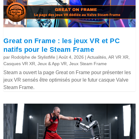
Great on Frame : les jeux VR et PC
natifs pour le Steam Frame
par
Rodolphe de StylistMe
|
Août 4, 2026
|
Actualités
,
AR VR XR
,
Casques VR XR
,
Jeux & App VR
,
Jeux Steam Frame
Steam a ouvert la page Great on Frame pour présenter les
jeux VR sensés être optimisés pour le futur casque Valve
Steam Frame.