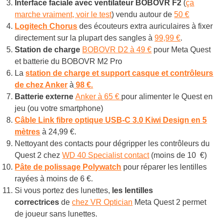
Interface faciale avec ventilateur BOBOVR F2
(
ça
marche vraiment, voir le test
) vendu autour de
50 €
Logitech Chorus
des écouteurs extra auriculaires à fixer
directement sur la plupart des sangles à
99,99 €
.
Station de charge
BOBOVR D2 à 49 €
pour Meta Quest
et batterie du BOBOVR M2 Pro
La
station de charge et support casque et contrôleurs
de chez Anker
à
98 €.
Batterie externe
Anker à 65 €
pour alimenter le Quest en
jeu (ou votre smartphone)
Câble Link
fibre optique
USB-C 3.0 Kiwi Design
en 5
mètres
à 24,99 €.
Nettoyant des contacts pour dégripper les contrôleurs
du
Quest 2 chez
WD 40 Specialist contact
(moins de 10 €)
Pâte de polissage
Polywatch
pour réparer les lentilles
rayées à moins de 6 €.
Si vous portez des lunettes,
les lentilles
correctrices
de
chez VR Optician
Meta Quest 2 permet
de joueur sans lunettes.