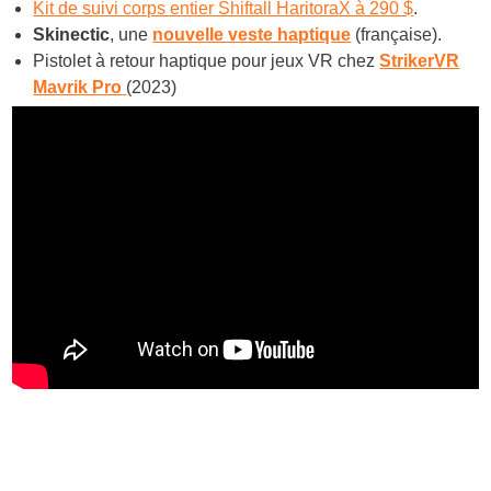
Kit de suivi corps entier Shiftall HaritoraX à 290 $
.
Skinectic
, une
nouvelle veste haptique
(française).
Pistolet à retour haptique pour jeux VR chez
StrikerVR
Mavrik Pro
(2023)