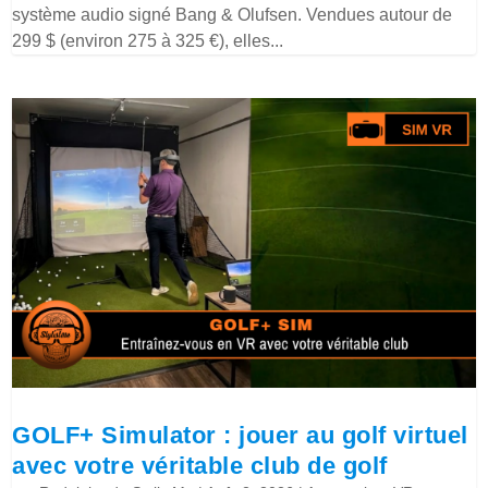
système audio signé Bang & Olufsen. Vendues autour de
299 $ (environ 275 à 325 €), elles...
GOLF+ Simulator : jouer au golf virtuel
avec votre véritable club de golf