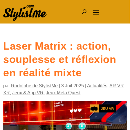
Laser Matrix : action,
souplesse et réflexion
en réalité mixte
par
Rodolphe de StylistMe
|
3 Juil 2025
|
Actualités
,
AR VR
XR
,
Jeux & App VR
,
Jeux Meta Quest