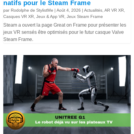
natifs pour le Steam Frame
par
Rodolphe de StylistMe
|
Août 4, 2026
|
Actualités
,
AR VR XR
,
Casques VR XR
,
Jeux & App VR
,
Jeux Steam Frame
Steam a ouvert la page Great on Frame pour présenter les
jeux VR sensés être optimisés pour le futur casque Valve
Steam Frame.