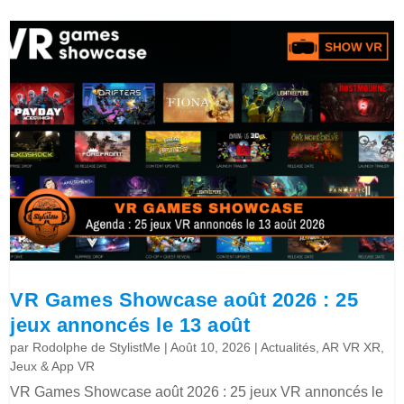
VR Games Showcase août 2026 : 25
jeux annoncés le 13 août
par
Rodolphe de StylistMe
|
Août 10, 2026
|
Actualités
,
AR VR XR
,
Jeux & App VR
VR Games Showcase août 2026 : 25 jeux VR annoncés le