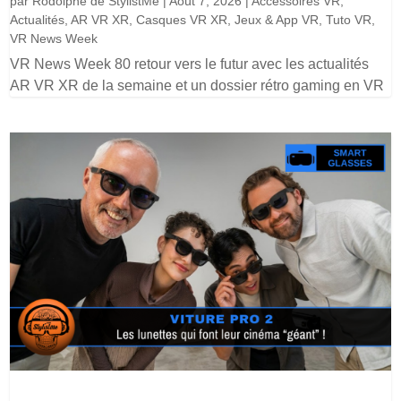
par
Rodolphe de StylistMe
|
Août 7, 2026
|
Accessoires VR
,
Actualités
,
AR VR XR
,
Casques VR XR
,
Jeux & App VR
,
Tuto VR
,
VR News Week
VR News Week 80 retour vers le futur avec les actualités
AR VR XR de la semaine et un dossier rétro gaming en VR