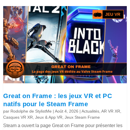
Great on Frame : les jeux VR et PC
natifs pour le Steam Frame
par
Rodolphe de StylistMe
|
Août 4, 2026
|
Actualités
,
AR VR XR
,
Casques VR XR
,
Jeux & App VR
,
Jeux Steam Frame
Steam a ouvert la page Great on Frame pour présenter les