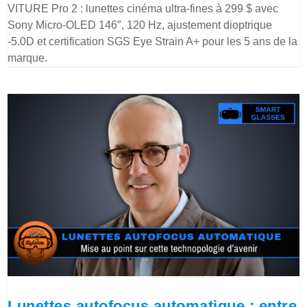
VITURE Pro 2 : lunettes cinéma ultra-fines à 299 $ avec
Sony Micro-OLED 146″, 120 Hz, ajustement dioptrique
-5.0D et certification SGS Eye Strain A+ pour les 5 ans de la
marque.
Lunettes autofocus automatique : entre