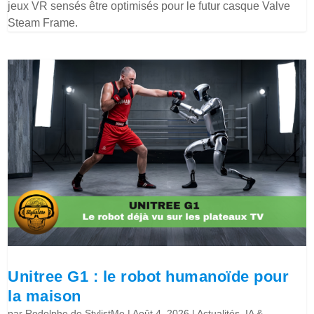
jeux VR sensés être optimisés pour le futur casque Valve
Steam Frame.
Unitree G1 : le robot humanoïde pour
la maison
par
Rodolphe de StylistMe
|
Août 4, 2026
|
Actualités
,
IA &