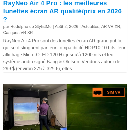
RayNeo Air 4 Pro : les meilleures
lunettes écran AR qualité/prix en 2026
?
par
Rodolphe de StylistMe
|
Août 2, 2026
|
Actualités
,
AR VR XR
,
Casques VR XR
RayNeo Air 4 Pro sont des lunettes écran AR grand public
qui se distinguent par leur compatibilité HDR10 10 bits, leur
affichage Micro-OLED 120 Hz jusqu’à 1200 nits et leur
système audio signé Bang & Olufsen. Vendues autour de
299 $ (environ 275 à 325 €), elles...