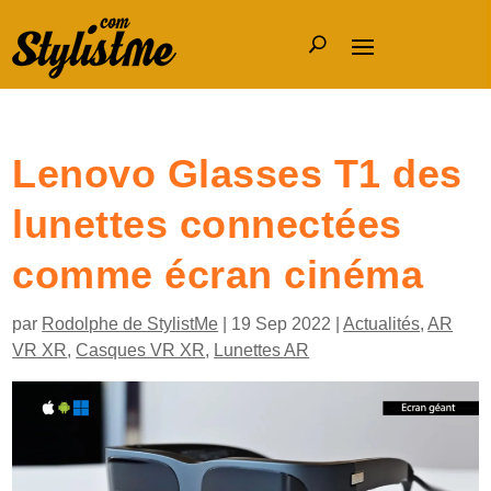
Lenovo Glasses T1 des
lunettes connectées
comme écran cinéma
par
Rodolphe de StylistMe
|
19 Sep 2022
|
Actualités
,
AR
VR XR
,
Casques VR XR
,
Lunettes AR