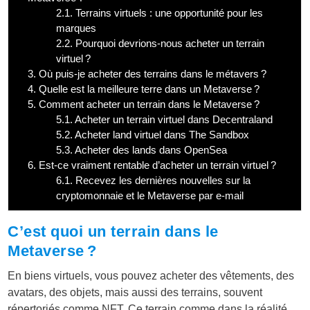
2.1.
Terrains virtuels : une opportunité pour les
marques
2.2.
Pourquoi devrions-nous acheter un terrain
virtuel ?
3.
Où puis-je acheter des terrains dans le métavers ?
4.
Quelle est la meilleure terre dans un Metaverse ?
5.
Comment acheter un terrain dans le Metaverse ?
5.1.
Acheter un terrain virtuel dans Decentraland
5.2.
Acheter land virtuel dans The Sandbox
5.3.
Acheter des lands dans OpenSea
6.
Est-ce vraiment rentable d’acheter un terrain virtuel ?
6.1.
Recevez les dernières nouvelles sur la
cryptomonnaie et le Metaverse par e-mail
C’est quoi un terrain dans le
Metaverse ?
En biens virtuels, vous pouvez acheter des vêtements, des
avatars, des objets, mais aussi des terrains, souvent
répertoriés comme NFT. Ce terrain comme dans la réalité