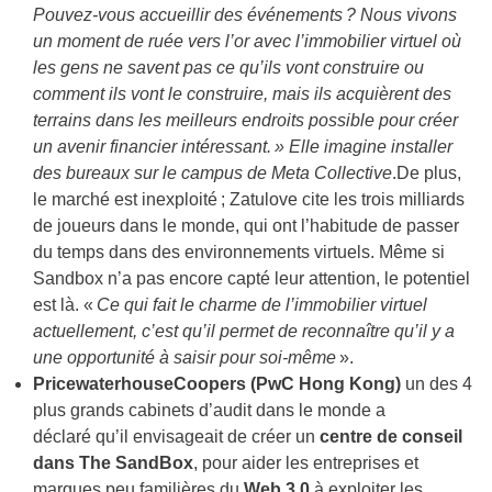
Pouvez-vous accueillir des événements ? Nous vivons
un moment de ruée vers l’or avec l’immobilier virtuel où
les gens ne savent pas ce qu’ils vont construire ou
comment ils vont le construire, mais ils acquièrent des
terrains dans les meilleurs endroits possible pour créer
un avenir financier intéressant. » Elle imagine installer
des bureaux sur le campus de Meta Collective
.De plus,
le marché est inexploité ; Zatulove cite les trois milliards
de joueurs dans le monde, qui ont l’habitude de passer
du temps dans des environnements virtuels. Même si
Sandbox n’a pas encore capté leur attention, le potentiel
est là. «
Ce qui fait le charme de l’immobilier virtuel
actuellement, c’est qu’il permet de reconnaître qu’il y a
une opportunité à saisir pour soi-même
».
PricewaterhouseCoopers (PwC Hong Kong)
un des 4
plus grands cabinets d’audit dans le monde a
déclaré qu’il envisageait de créer un
centre de conseil
dans The SandBox
, pour aider les entreprises et
marques peu familières du
Web 3.0
à exploiter les