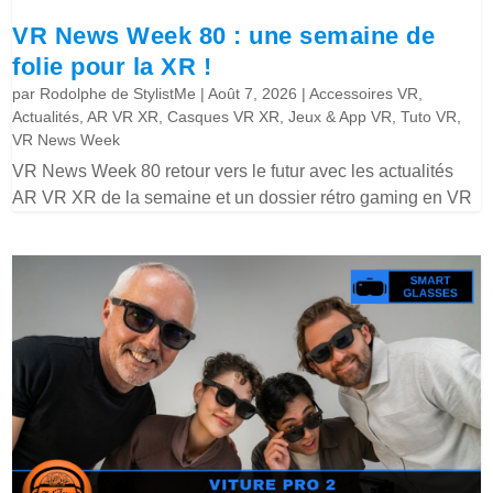
VR News Week 80 : une semaine de
folie pour la XR !
par
Rodolphe de StylistMe
|
Août 7, 2026
|
Accessoires VR
,
Actualités
,
AR VR XR
,
Casques VR XR
,
Jeux & App VR
,
Tuto VR
,
VR News Week
VR News Week 80 retour vers le futur avec les actualités
AR VR XR de la semaine et un dossier rétro gaming en VR