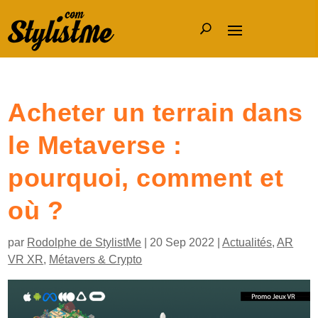
Acheter un terrain dans
le Metaverse :
pourquoi, comment et
où ?
par
Rodolphe de StylistMe
|
20 Sep 2022
|
Actualités
,
AR
VR XR
,
Métavers & Crypto