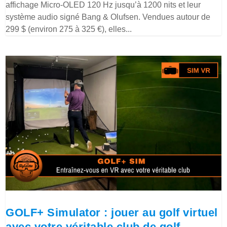
affichage Micro-OLED 120 Hz jusqu’à 1200 nits et leur
système audio signé Bang & Olufsen. Vendues autour de
299 $ (environ 275 à 325 €), elles...
GOLF+ Simulator : jouer au golf virtuel
avec votre véritable club de golf