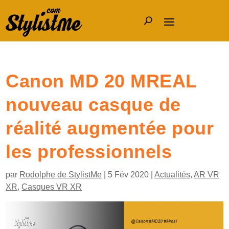
Canon MD 20 MREAL
nouveau casque de
réalité augmentée pour
les professionnels
par
Rodolphe de StylistMe
|
5 Fév 2020
|
Actualités
,
AR VR
XR
,
Casques VR XR