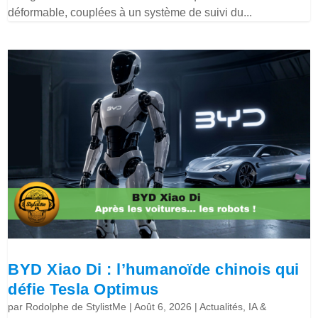
déformable, couplées à un système de suivi du...
BYD Xiao Di : l’humanoïde chinois qui
défie Tesla Optimus
par
Rodolphe de StylistMe
|
Août 6, 2026
|
Actualités
,
IA &