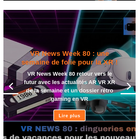
VR News Week 80 : une
semaine de folie pour la XR !
VR News Week 80 retour vers le
futur avec les actualités AR VR XR
de la semaine et un dossier rétro
gaming en VR
Lire plus