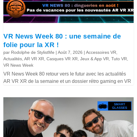
VR News Week 80 : une semaine de
folie pour la XR !
par
Rodolphe de StylistMe
|
Août 7, 2026
|
Accessoires VR
,
Actualités
,
AR VR XR
,
Casques VR XR
,
Jeux & App VR
,
Tuto VR
,
VR News Week
VR News Week 80 retour vers le futur avec les actualités
AR VR XR de la semaine et un dossier rétro gaming en VR