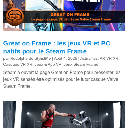
Great on Frame : les jeux VR et PC
natifs pour le Steam Frame
par
Rodolphe de StylistMe
|
Août 4, 2026
|
Actualités
,
AR VR XR
,
Casques VR XR
,
Jeux & App VR
,
Jeux Steam Frame
Steam a ouvert la page Great on Frame pour présenter les
jeux VR sensés être optimisés pour le futur casque Valve
Steam Frame.