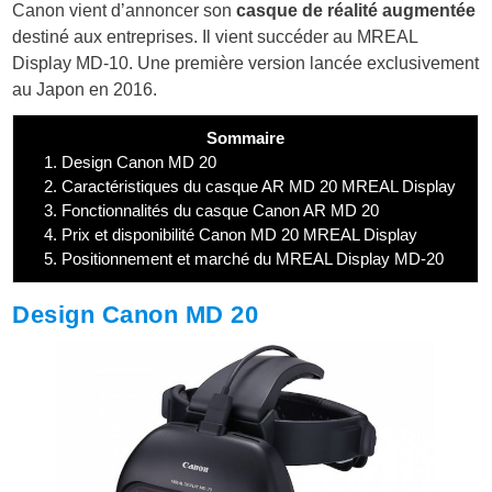
Canon vient d’annoncer son
casque de réalité augmentée
destiné aux entreprises. Il vient succéder au MREAL
Display MD-10. Une première version lancée exclusivement
au Japon en 2016.
Sommaire
1.
Design Canon MD 20
2.
Caractéristiques du casque AR MD 20 MREAL Display
3.
Fonctionnalités du casque Canon AR MD 20
4.
Prix et disponibilité Canon MD 20 MREAL Display
5.
Positionnement et marché du MREAL Display MD-20
Design Canon MD 20