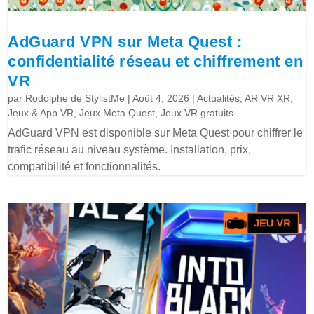
AdGuard VPN sur Meta Quest :
confidentialité réseau et chiffrement en
VR
par
Rodolphe de StylistMe
|
Août 4, 2026
|
Actualités
,
AR VR XR
,
Jeux & App VR
,
Jeux Meta Quest
,
Jeux VR gratuits
AdGuard VPN est disponible sur Meta Quest pour chiffrer le
trafic réseau au niveau système. Installation, prix,
compatibilité et fonctionnalités.