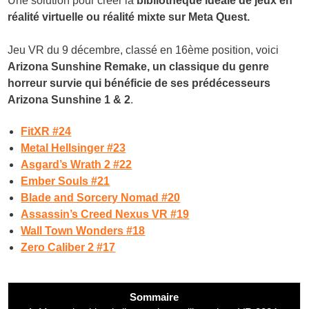
Une solution pour créer la
bibliothèque idéale de jeux en
réalité virtuelle ou réalité mixte sur Meta Quest.
Jeu VR du 9 décembre, classé en 16
ème
position, voici
Arizona Sunshine Remake, un classique du genre
horreur survie qui bénéficie de ses prédécesseurs
Arizona Sunshine 1 & 2
.
FitXR #24
Metal Hellsinger #23
Asgard’s Wrath 2 #22
Ember Souls #21
Blade and Sorcery Nomad #20
Assassin’s Creed Nexus VR #19
Wall Town Wonders #18
Zero Caliber 2 #17
Sommaire