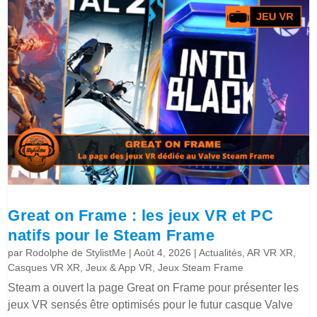
Great on Frame : les jeux VR et PC
natifs pour le Steam Frame
par
Rodolphe de StylistMe
|
Août 4, 2026
|
Actualités
,
AR VR XR
,
Casques VR XR
,
Jeux & App VR
,
Jeux Steam Frame
Steam a ouvert la page Great on Frame pour présenter les
jeux VR sensés être optimisés pour le futur casque Valve