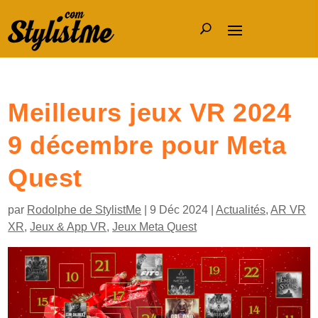
Meilleurs jeux VR 2024
9 décembre pour Meta
Quest
par
Rodolphe de StylistMe
|
9 Déc 2024
|
Actualités
,
AR VR
XR
,
Jeux & App VR
,
Jeux Meta Quest