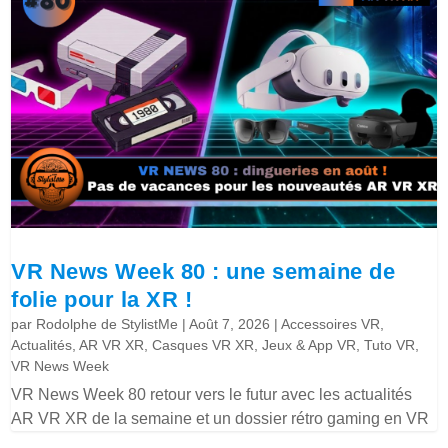
VR News Week 80 : une semaine de
folie pour la XR !
par
Rodolphe de StylistMe
|
Août 7, 2026
|
Accessoires VR
,
Actualités
,
AR VR XR
,
Casques VR XR
,
Jeux & App VR
,
Tuto VR
,
VR News Week
VR News Week 80 retour vers le futur avec les actualités
AR VR XR de la semaine et un dossier rétro gaming en VR