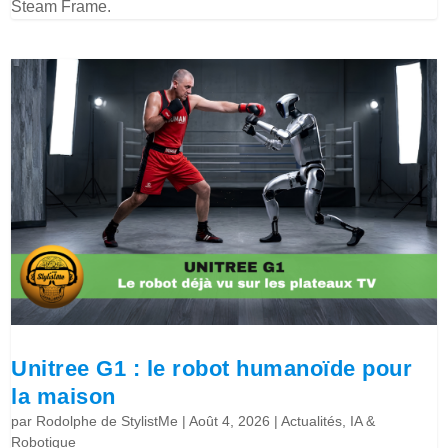
Steam Frame.
Unitree G1 : le robot humanoïde pour
la maison
par
Rodolphe de StylistMe
|
Août 4, 2026
|
Actualités
,
IA &
Robotique