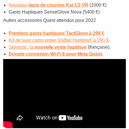
Nouveau
tapis de courses Kat C2 VR
(1000 €)
Gants Haptiques SenseGlove Nova (5400 €)
Autres accessoires Quest attendus pour 2022
Premiers gants haptiques TactGlove à 299 €
Kit de suivi corps entier Shiftall HaritoraX à 290 $
.
Skinectic, la
nouvelle veste haptique
(française).
Dongle connexion Wi-Fi 6 pour Meta Quest
.