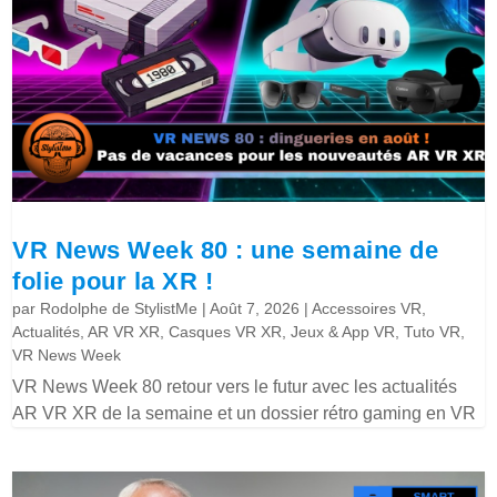
VR News Week 80 : une semaine de
folie pour la XR !
par
Rodolphe de StylistMe
|
Août 7, 2026
|
Accessoires VR
,
Actualités
,
AR VR XR
,
Casques VR XR
,
Jeux & App VR
,
Tuto VR
,
VR News Week
VR News Week 80 retour vers le futur avec les actualités
AR VR XR de la semaine et un dossier rétro gaming en VR