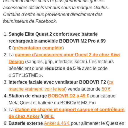
nettement moins chers et plus performants que les
accessoires officiels vendus sous la marque Oculus.
Certains d’entre eux proviennent directement des
fournisseurs de Facebook.
Sangle Elite Quest 2 confort avec batterie
rechargeable amovible BOBOVR M2 Pro à 6
9
€
(
présentation complète
)
La
gamme d’accessoires pour Quest 2 de chez Kiwi
Design
(sangles, grip, interface, socle). Les lecteurs
bénéficient d’une
réduction de 5 %
avec le code
« STYLISTME ».
Interface faciale avec ventilateur BOBOVR F2
(
ça
marche vraiment, voir le test
) vendu autour de
50 €
Station de charge
BOBOVR D2 à 49 €
pour casque
Meta Quest et batterie du BOBOVR M2 Pro
La
station de charge et support casque et contrôleurs
de chez Anker
à
98 €.
Batterie externe
Anker à 46 €
pour alimenter le Quest en