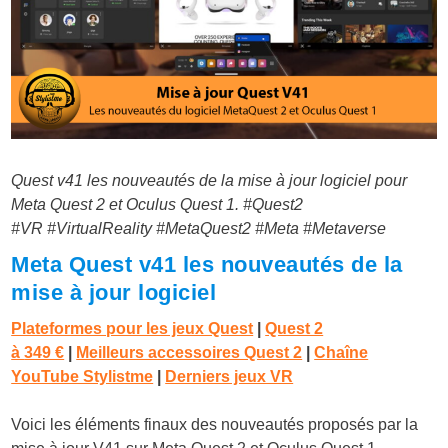
Quest v41 les nouveautés de la mise à jour logiciel pour
Meta Quest 2 et Oculus Quest 1.
#Quest2
#VR
#VirtualReality #MetaQuest2 #Meta #Metaverse
Meta Quest v41 les nouveautés de la
mise à jour logiciel
Plateformes pour les jeux Quest
|
Quest 2
à
349 €
|
Meilleurs accessoires Quest 2
|
Chaîne
YouTube Stylistme
|
Derniers jeux VR
Voici les éléments finaux des nouveautés proposés par la