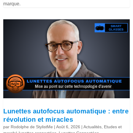
marque.
Lunettes autofocus automatique : entre
révolution et miracles
par
Rodolphe de StylistMe
|
Août 6, 2026
|
Actualités
,
Etudes et
marché lunettes connectées
,
Lunettes Connectées