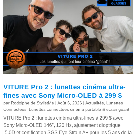
VITURE Pro 2 : lunettes cinéma ultra-
fines avec Sony Micro-OLED à 299 $
par
Rodolphe de StylistMe
|
Août 6, 2026
|
Actualités
,
Lunettes
Connectées
,
Lunettes connectées cinéma portable & écran géant
VITURE Pro 2 : lunettes cinéma ultra-fines à 299 $ avec
Sony Micro-OLED 146″, 120 Hz, ajustement dioptrique
-5.0D et certification SGS Eye Strain A+ pour les 5 ans de la