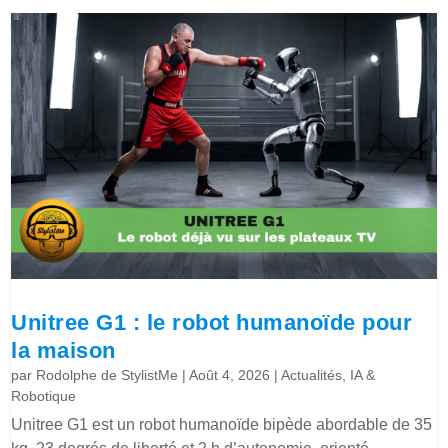
Unitree G1 : le robot humanoïde pour
la maison
par
Rodolphe de StylistMe
|
Août 4, 2026
|
Actualités
,
IA &
Robotique
Unitree G1 est un robot humanoïde bipède abordable de 35