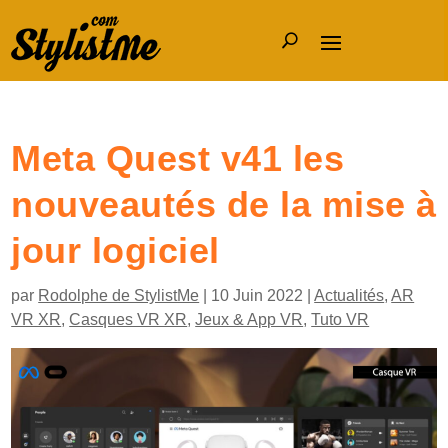
Meta Quest v41 les
nouveautés de la mise à
jour logiciel
par
Rodolphe de StylistMe
|
10 Juin 2022
|
Actualités
,
AR
VR XR
,
Casques VR XR
,
Jeux & App VR
,
Tuto VR