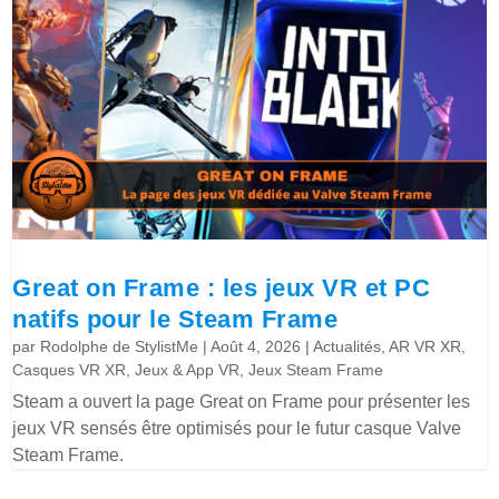
Great on Frame : les jeux VR et PC
natifs pour le Steam Frame
par
Rodolphe de StylistMe
|
Août 4, 2026
|
Actualités
,
AR VR XR
,
Casques VR XR
,
Jeux & App VR
,
Jeux Steam Frame
Steam a ouvert la page Great on Frame pour présenter les
jeux VR sensés être optimisés pour le futur casque Valve
Steam Frame.