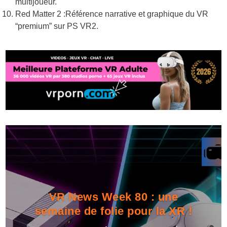
multijoueur.
Red Matter 2 :Référence narrative et graphique du VR
“premium” sur PS VR2.
VR News Week 80 : une
semaine de folie pour la XR !