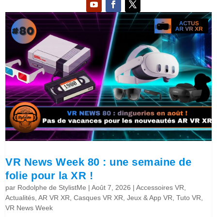
VR News Week 80 : une semaine de
folie pour la XR !
par
Rodolphe de StylistMe
|
Août 7, 2026
|
Accessoires VR
,
Actualités
,
AR VR XR
,
Casques VR XR
,
Jeux & App VR
,
Tuto VR
,
VR News Week