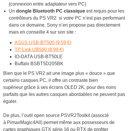
(connexion entre adaptateur vers PC)
Un
dongle Bluetooth PC classique
est requis pour les
contrôleurs du PS VR2 si votre PC n’est pas performant
dans ce domaine. Sony n’en propose pas directement
mais en conseille 4 sur son site :
ASUS USB-BT500 (9,59 €)
TP-Link UB500 (8,99 €)
IO-DATA USB-BT50LE
Buffalo BSBT5D205BK
Bien que le PS VR2 ait une image plus « douce » que
certains casques PC, il offre un
contraste bien
supérieur
grâce à ses
écrans OLED 2K
, pour des noirs
parfaits que les autres casques abordables ne peuvent pas
égaler.
De plus, l’outil open source
PSVR2Toolkit
(associé
à
PimaxMagic4All
) permet même aux possesseurs de
cartes graphiques GTX série 16 ou RTX de profiter