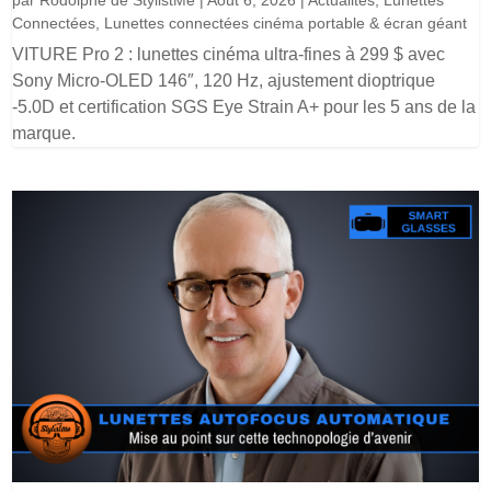
Connectées
,
Lunettes connectées cinéma portable & écran géant
VITURE Pro 2 : lunettes cinéma ultra-fines à 299 $ avec
Sony Micro-OLED 146″, 120 Hz, ajustement dioptrique
-5.0D et certification SGS Eye Strain A+ pour les 5 ans de la
marque.