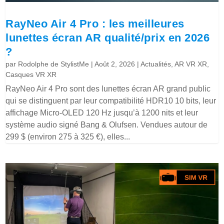
RayNeo Air 4 Pro : les meilleures
lunettes écran AR qualité/prix en 2026
?
par
Rodolphe de StylistMe
|
Août 2, 2026
|
Actualités
,
AR VR XR
,
Casques VR XR
RayNeo Air 4 Pro sont des lunettes écran AR grand public
qui se distinguent par leur compatibilité HDR10 10 bits, leur
affichage Micro-OLED 120 Hz jusqu’à 1200 nits et leur
système audio signé Bang & Olufsen. Vendues autour de
299 $ (environ 275 à 325 €), elles...