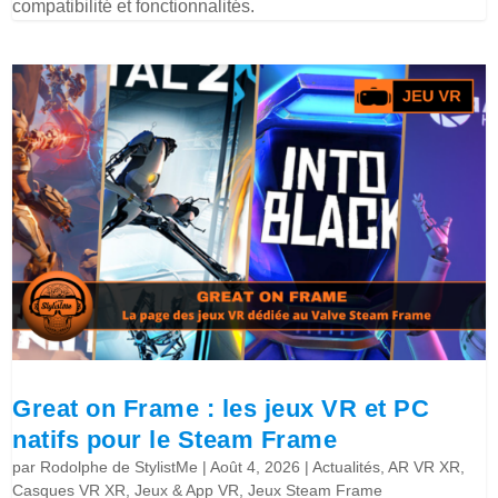
compatibilité et fonctionnalités.
Great on Frame : les jeux VR et PC
natifs pour le Steam Frame
par
Rodolphe de StylistMe
|
Août 4, 2026
|
Actualités
,
AR VR XR
,
Casques VR XR
,
Jeux & App VR
,
Jeux Steam Frame