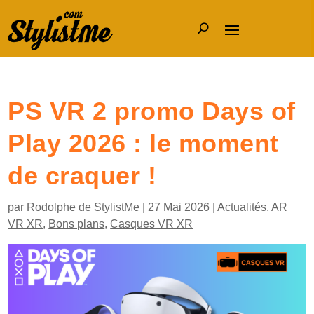
PS VR 2 promo Days of
Play 2026 : le moment
de craquer !
par
Rodolphe de StylistMe
|
27 Mai 2026
|
Actualités
,
AR
VR XR
,
Bons plans
,
Casques VR XR