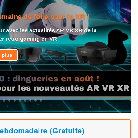
aine de folie pour la XR !
ur avec les actualités AR VR XR de la
er rétro gaming en VR
e plus
hebdomadaire (Gratuite)