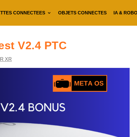
TTES CONNECTEES
OBJETS CONNECTES
IA & ROB
est V2.4 PTC
VR XR