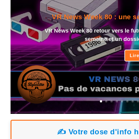
VR News Week 80 : une sem
VR News Week 80 retour vers le fut
semaine et un dossi
Lir
✍️ Votre dose d'info 