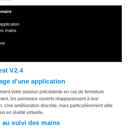
maire
pplication
des mains
one
est V2.4
age d’une application
ment votre session précédente en cas de fermeture
ment, les panneaux ouverts réapparaissent à leur
. Une amélioration discrète, mais particulièrement utile
n en réalité virtuelle.
e au suivi des mains