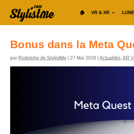
🏠︎
VR & XR
LUNE
Bonus dans la Meta Qu
par
Rodolphe de StylistMe
|
27 Mai 2026
|
Actualités
,
AR 