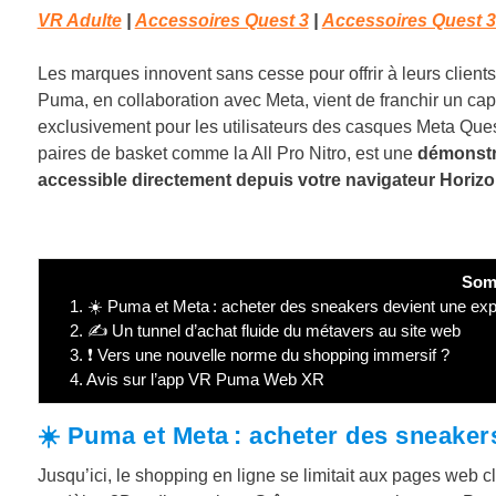
VR Adulte
|
Accessoires Quest 3
|
Accessoires Quest 
Les marques innovent sans cesse pour offrir à leurs clien
Puma, en collaboration avec Meta, vient de franchir un ca
exclusivement pour les utilisateurs des casques Meta Ques
paires de basket comme la All Pro Nitro, est une
démonstra
accessible directement depuis votre navigateur Horiz
Som
1.
☀️ Puma et Meta : acheter des sneakers devient une exp
2.
✍️ Un tunnel d’achat fluide du métavers au site web
3.
❗ Vers une nouvelle norme du shopping immersif ?
4.
Avis sur l’app VR Puma Web XR
☀️ Puma et Meta : acheter des sneaker
Jusqu’ici, le shopping en ligne se limitait aux pages web c