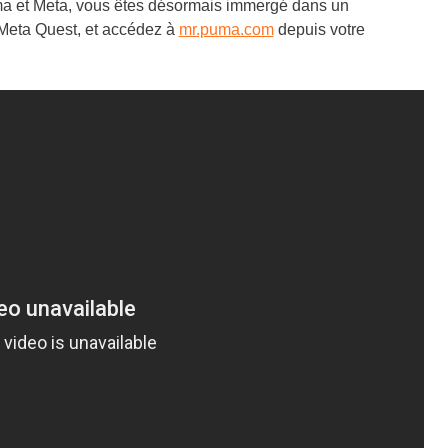
ma et Meta, vous êtes désormais immergé dans un
 Meta Quest, et accédez à
mr.puma.com
depuis votre