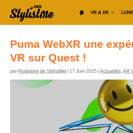
🏠︎
VR & XR
LUNE
Puma WebXR une expér
VR sur Quest !
par
Rodolphe de StylistMe
|
17 Juin 2025
|
Actualités
,
AR 