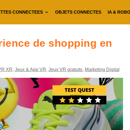
TTES CONNECTEES
OBJETS CONNECTES
IA & ROB
ience de shopping en
VR XR
,
Jeux & App VR
,
Jeux VR gratuits
,
Marketing Digital