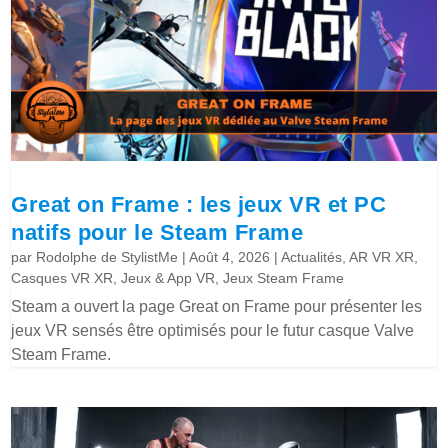
Great on Frame : les jeux VR et PC
natifs pour le Steam Frame
par
Rodolphe de StylistMe
|
Août 4, 2026
|
Actualités
,
AR VR XR
,
Casques VR XR
,
Jeux & App VR
,
Jeux Steam Frame
Steam a ouvert la page Great on Frame pour présenter les
jeux VR sensés être optimisés pour le futur casque Valve
Steam Frame.