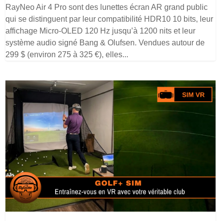
RayNeo Air 4 Pro sont des lunettes écran AR grand public
qui se distinguent par leur compatibilité HDR10 10 bits, leur
affichage Micro-OLED 120 Hz jusqu’à 1200 nits et leur
système audio signé Bang & Olufsen. Vendues autour de
299 $ (environ 275 à 325 €), elles...