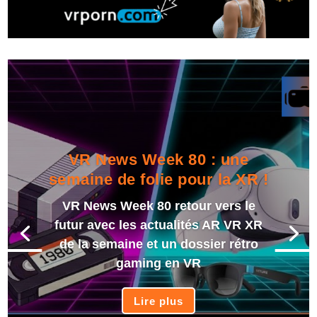
VR News Week 80 : une
semaine de folie pour la XR !
VR News Week 80 retour vers le
futur avec les actualités AR VR XR
de la semaine et un dossier rétro
gaming en VR
Lire plus