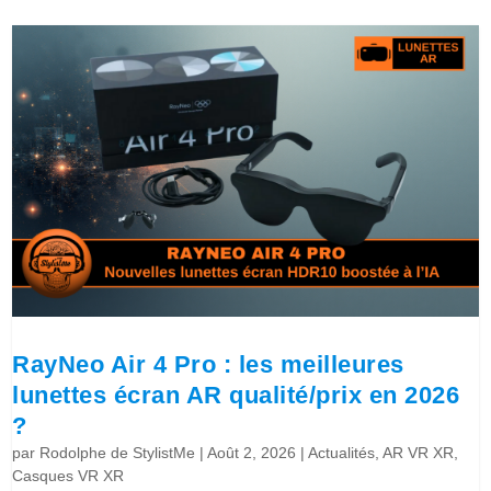
RayNeo Air 4 Pro : les meilleures
lunettes écran AR qualité/prix en 2026
?
par
Rodolphe de StylistMe
|
Août 2, 2026
|
Actualités
,
AR VR XR
,
Casques VR XR