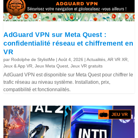
AdGuard VPN sur Meta Quest :
confidentialité réseau et chiffrement en
VR
par
Rodolphe de StylistMe
|
Août 4, 2026
|
Actualités
,
AR VR XR
,
Jeux & App VR
,
Jeux Meta Quest
,
Jeux VR gratuits
AdGuard VPN est disponible sur Meta Quest pour chiffrer le
trafic réseau au niveau système. Installation, prix,
compatibilité et fonctionnalités.