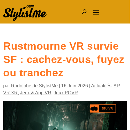
Rustmourne VR survie
SF : cachez-vous, fuyez
ou tranchez
par
Rodolphe de StylistMe
|
16 Juin 2026
|
Actualités
,
AR
VR XR
,
Jeux & App VR
,
Jeux PCVR