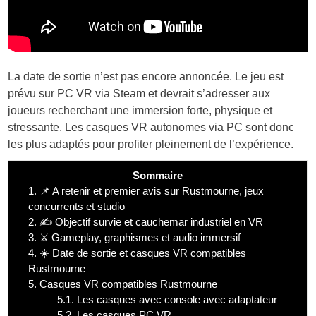
La date de sortie n’est pas encore annoncée. Le jeu est
prévu sur PC VR via Steam et devrait s’adresser aux
joueurs recherchant une immersion forte, physique et
stressante. Les casques VR autonomes via PC sont donc
les plus adaptés pour profiter pleinement de l’expérience.
Sommaire
1.
📌 A retenir et premier avis sur Rustmourne, jeux
concurrents et studio
2.
✍️ Objectif survie et cauchemar industriel en VR
3.
⚔️ Gameplay, graphismes et audio immersif
4.
☀️ Date de sortie et casques VR compatibles
Rustmourne
5.
Casques VR compatibles Rustmourne
5.1.
Les casques avec console avec adaptateur
5.2.
Les casques PC VR