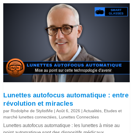
Lunettes autofocus automatique : entre
révolution et miracles
par
Rodolphe de StylistMe
|
Août 6, 2026
|
Actualités
,
Etudes et
marché lunettes connectées
,
Lunettes Connectées
Lunettes autofocus automatique : les lunettes à mise au
point automatique sont des dispositifs médicaux