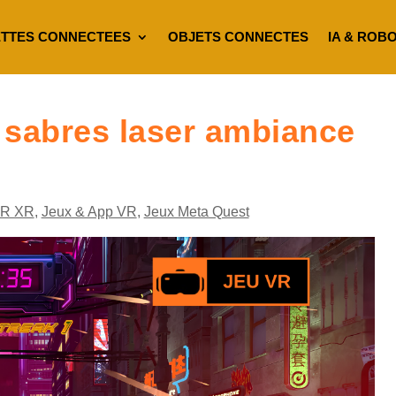
TTES CONNECTEES
OBJETS CONNECTES
IA & ROB
 sabres laser ambiance
VR XR
,
Jeux & App VR
,
Jeux Meta Quest