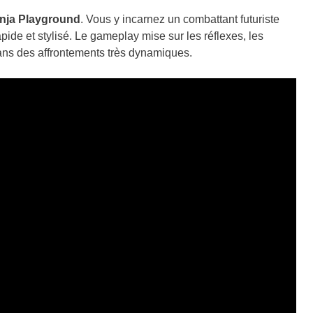
nja Playground
. Vous y incarnez un combattant futuriste
pide et stylisé. Le gameplay mise sur les réflexes, les
ans des affrontements très dynamiques.