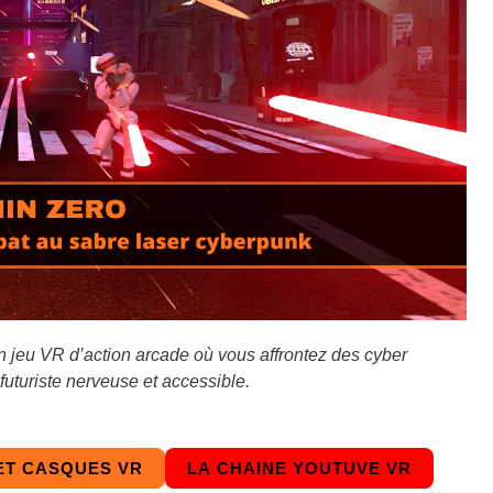
 jeu VR d’action arcade où vous affrontez des cyber
turiste nerveuse et accessible.
ET CASQUES VR
LA CHAINE YOUTUVE VR