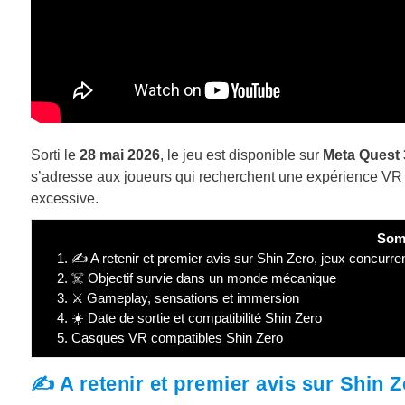
Sorti le
28 mai 2026
, le jeu est disponible sur
Meta Quest 
s’adresse aux joueurs qui recherchent une expérience VR 
excessive.
Som
1.
✍️ A retenir et premier avis sur Shin Zero, jeux concurren
2.
☠️ Objectif survie dans un monde mécanique
3.
⚔️ Gameplay, sensations et immersion
4.
☀️ Date de sortie et compatibilité Shin Zero
5.
Casques VR compatibles Shin Zero
✍️ A retenir et premier avis sur Shin Z