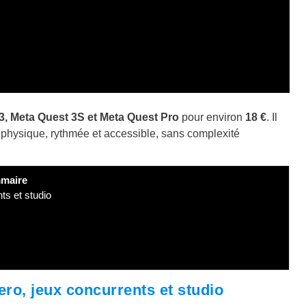
3, Meta Quest 3S et Meta Quest Pro
pour environ
18 €
. Il
physique, rythmée et accessible, sans complexité
maire
ts et studio
ero, jeux concurrents et studio