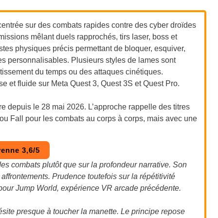
entrée sur des combats rapides contre des cyber droïdes
missions mêlant duels rapprochés, tirs laser, boss et
es physiques précis permettant de bloquer, esquiver,
ues personnalisables. Plusieurs styles de lames sont
tissement du temps ou des attaques cinétiques.
e et fluide sur Meta Quest 3, Quest 3S et Quest Pro.
re depuis le 28 mai 2026. L’approche rappelle des titres
u Fall pour les combats au corps à corps, mais avec une
enne 3,6/5
 des combats plutôt que sur la profondeur narrative. Son
affrontements. Prudence toutefois sur la répétitivité
 pour Jump World, expérience VR arcade précédente.
ésite presque à toucher la manette. Le principe repose