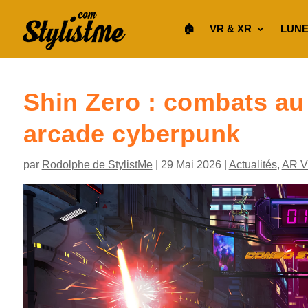
🏠︎
VR & XR
LUNE
Shin Zero : combats au
arcade cyberpunk
par
Rodolphe de StylistMe
|
29 Mai 2026
|
Actualités
,
AR 