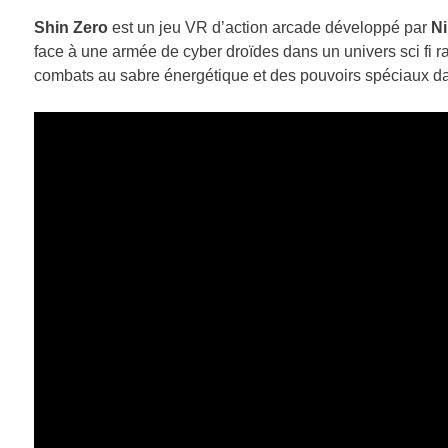
Shin Zero
est un jeu VR d’action arcade développé par
Ni
face à une armée de cyber droïdes dans un univers sci fi ra
combats au sabre énergétique et des pouvoirs spéciaux d