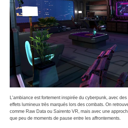
L’ambiance est fortement inspirée du cyberpunk, avec des
effets lumineux très marqués lors des combats. On retrouv
comme Raw Data ou Sairento VR, mais avec une approche pl
que peu de moments de pause entre les affrontements.