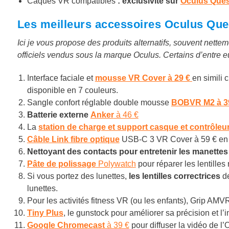
Caques VR compatibles
: exclusivité sur
Oculus Ques
Les meilleurs accessoires Oculus Que
Ici je vous propose des produits alternatifs, souvent nett
officiels vendus sous la marque Oculus. Certains d’entre 
Interface faciale et
mousse VR Cover
à 29 €
en simili 
disponible en 7 couleurs.
Sangle confort réglable double mousse
BOBVR M2 à 3
Batterie externe
Anker
à 46 €
La
station de charge et support casque et contrôleu
Câble Link
fibre optique
USB-C 3 VR Cover
à
59 € en
Nettoyant des contacts pour entretenir les manettes
Pâte de polissage
Polywatch
pour réparer les lentilles
Si vous portez des lunettes,
les lentilles correctrices
d
lunettes.
Pour les activités fitness VR (ou les enfants), Grip AM
Tiny Plus
, le gunstock pour améliorer sa précision et l’
Google Chromecast
à 39 €
pour diffuser la vidéo de l