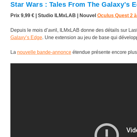
Star Wars : Tales From The Galaxy’s E
Prix 9,99 €
| Studio
ILMxLAB
|
Nouvel
Oculus Quest 2 à
Depuis le mois d’avril, ILMxLAB donne des détails sur Last
Galaxy’s Edge
. Une extension au jeu de base qui développ
La
nouvelle bande-annonce
étendue présente encore plus c