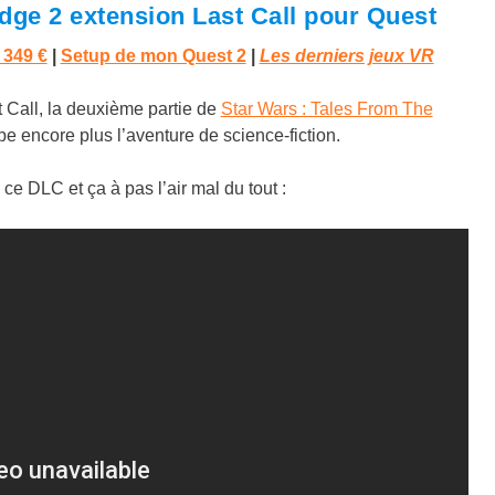
dge 2 extension Last Call pour Quest
 349 €
|
Setup de mon Quest 2
|
Les derniers jeux VR
 Call, la deuxième partie de
Star Wars : Tales From The
e encore plus l’aventure de science-fiction.
e DLC et ça à pas l’air mal du tout :