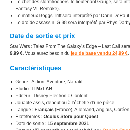
Le chef des stormtroopers, le lieutenant Gauge, sera int
Fantasy VII Remake).
Le mafieux Boggs Triff sera interprété par Darin DePaul
Le droïde assassin IG-88 sera interprété par Rhys Darby
Date de sortie et prix
Star Wars : Tales From The Galaxy’s Edge – Last Call sera
9,99 €
. Vous aurez besoin du
jeu de base vendu 24,99 €
.
Caractéristiques
Genre : Action, Aventure, Narratif
Studio :
ILMxLAB
Éditeur : Disney Electronic Content
Jouable assis, debout ou à l’échelle d’une pièce
Langue :
Français
(France), Allemand, Anglais, Coréen
Plateformes :
Oculus Store pour Quest
Date de sortie :
15 septembre 2021