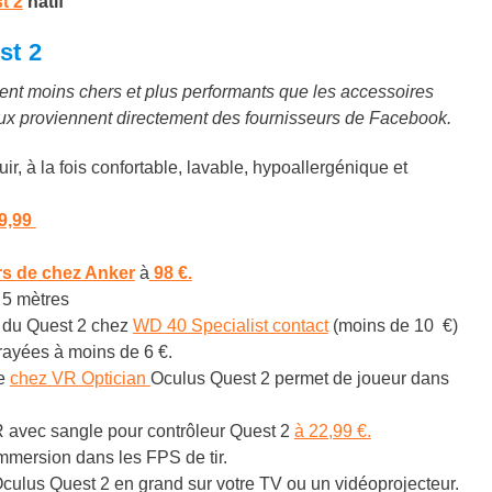
t 2
natif
st 2
ement moins chers et plus performants que les accessoires
eux proviennent directement des fournisseurs de Facebook.
cuir, à la fois confortable, lavable, hypoallergénique et
9,99
rs de chez Anker
à
98 €.
 5 mètres
du Quest 2 chez
WD 40 Specialist contact
(moins de 10 €)
 rayées à moins de 6 €.
e
chez VR Optician
Oculus Quest 2 permet de joueur dans
VR avec sangle pour contrôleur Quest 2
à 22,99 €.
immersion dans les FPS de tir.
’Oculus Quest 2 en grand sur votre TV ou un vidéoprojecteur.