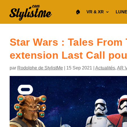
🏠︎
VR & XR
LUNE
Star Wars : Tales From
extension Last Call po
par
Rodolphe de StylistMe
|
15 Sep 2021
|
Actualités
,
AR 