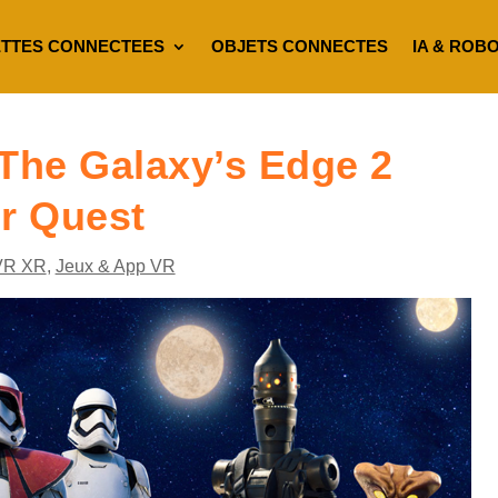
TTES CONNECTEES
OBJETS CONNECTES
IA & ROB
 The Galaxy’s Edge 2
ur Quest
VR XR
,
Jeux & App VR