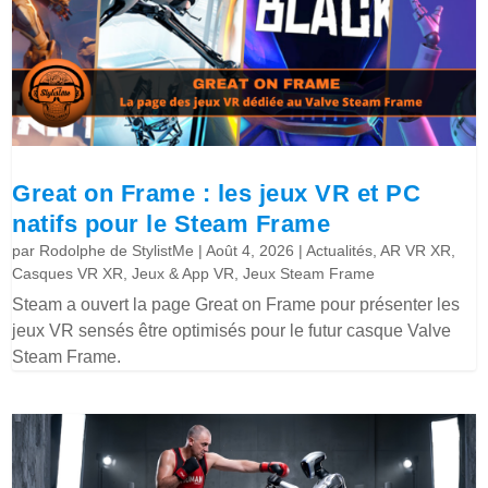
Great on Frame : les jeux VR et PC
natifs pour le Steam Frame
par
Rodolphe de StylistMe
|
Août 4, 2026
|
Actualités
,
AR VR XR
,
Casques VR XR
,
Jeux & App VR
,
Jeux Steam Frame
Steam a ouvert la page Great on Frame pour présenter les
jeux VR sensés être optimisés pour le futur casque Valve
Steam Frame.