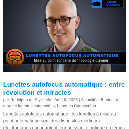
Lunettes autofocus automatique : entre
révolution et miracles
par
Rodolphe de StylistMe
|
Août 6, 2026
|
Actualités
,
Etudes et
marché lunettes connectées
,
Lunettes Connectées
Lunettes autofocus automatique : les lunettes à mise au
point automatique sont des dispositifs médicaux
électroniques qui adaptent leur puissance optique en temps