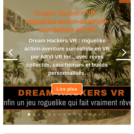
Dream Hackers VR :
roguelike action-aventure
surréaliste en VR
Dream Hackers VR : roguelike
action-aventure surréaliste en VR
par ARVI VR Inc., avec rêves
collectifs, cauchemars et builds
personnalisés.
Lire plus