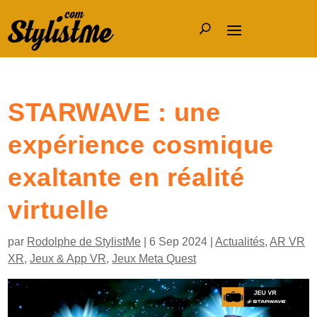
STARWAVE : une
expérience cosmique
exaltante en réalité
virtuelle
par
Rodolphe de StylistMe
|
6 Sep 2024
|
Actualités
,
AR VR
XR
,
Jeux & App VR
,
Jeux Meta Quest