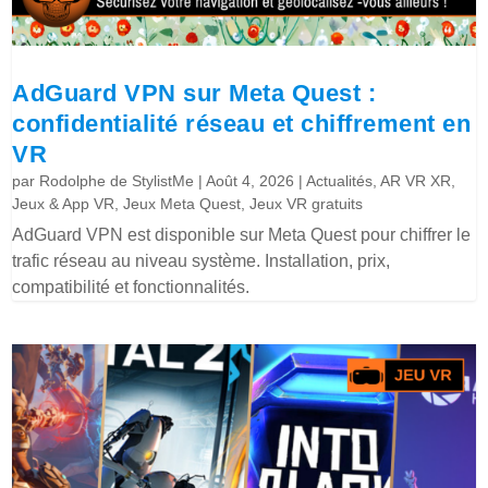
AdGuard VPN sur Meta Quest :
confidentialité réseau et chiffrement en
VR
par
Rodolphe de StylistMe
|
Août 4, 2026
|
Actualités
,
AR VR XR
,
Jeux & App VR
,
Jeux Meta Quest
,
Jeux VR gratuits
AdGuard VPN est disponible sur Meta Quest pour chiffrer le
trafic réseau au niveau système. Installation, prix,
compatibilité et fonctionnalités.