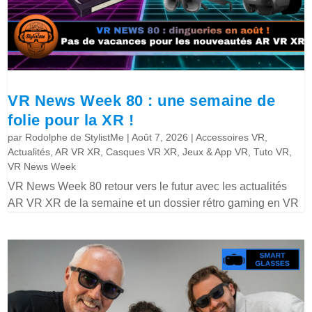
VR News Week 80 : une semaine de
folie pour la XR !
par
Rodolphe de StylistMe
|
Août 7, 2026
|
Accessoires VR
,
Actualités
,
AR VR XR
,
Casques VR XR
,
Jeux & App VR
,
Tuto VR
,
VR News Week
VR News Week 80 retour vers le futur avec les actualités
AR VR XR de la semaine et un dossier rétro gaming en VR