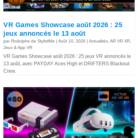
VR Games Showcase août 2026 : 25
jeux annoncés le 13 août
par
Rodolphe de StylistMe
|
Août 10, 2026
|
Actualités
,
AR VR XR
,
Jeux & App VR
VR Games Showcase août 2026 : 25 jeux VR annoncés le
13 août, avec PAYDAY Aces High et DRIFTERS Blackout
Crew.