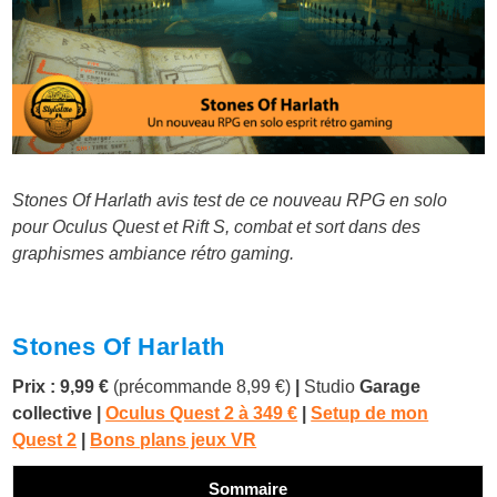
Stones Of Harlath avis test de ce nouveau RPG en solo
pour Oculus Quest et Rift S, combat et sort dans des
graphismes ambiance rétro gaming.
Stones Of Harlath
Prix : 9,99 €
(précommande 8,99 €)
|
Studio
Garage
collective
|
Oculus Quest 2 à 349 €
|
Setup de mon
Quest 2
|
Bons plans jeux VR
Sommaire