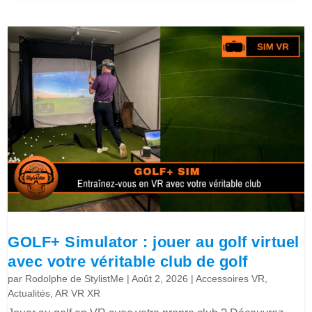
GOLF+ Simulator : jouer au golf virtuel
avec votre véritable club de golf
par
Rodolphe de StylistMe
|
Août 2, 2026
|
Accessoires VR
,
Actualités
,
AR VR XR