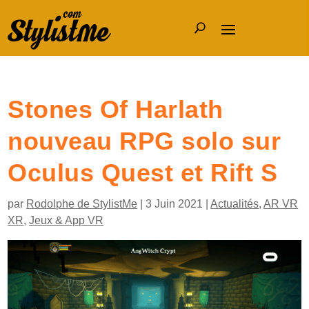
Stones Of Harlath
nouveau RPG solo sur
Oculus Quest et Rift S
par
Rodolphe de StylistMe
|
3 Juin 2021
|
Actualités
,
AR VR
XR
,
Jeux & App VR