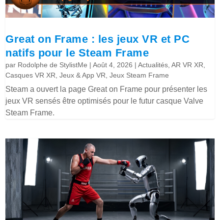
Great on Frame : les jeux VR et PC
natifs pour le Steam Frame
par
Rodolphe de StylistMe
|
Août 4, 2026
|
Actualités
,
AR VR XR
,
Casques VR XR
,
Jeux & App VR
,
Jeux Steam Frame
Steam a ouvert la page Great on Frame pour présenter les
jeux VR sensés être optimisés pour le futur casque Valve
Steam Frame.