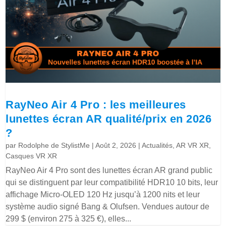
RayNeo Air 4 Pro : les meilleures
lunettes écran AR qualité/prix en 2026
?
par
Rodolphe de StylistMe
|
Août 2, 2026
|
Actualités
,
AR VR XR
,
Casques VR XR
RayNeo Air 4 Pro sont des lunettes écran AR grand public
qui se distinguent par leur compatibilité HDR10 10 bits, leur
affichage Micro-OLED 120 Hz jusqu’à 1200 nits et leur
système audio signé Bang & Olufsen. Vendues autour de
299 $ (environ 275 à 325 €), elles...