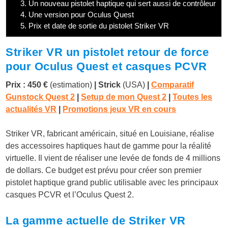
3.
Un nouveau pistolet haptique qui sert aussi de contrôleur
4.
Une version pour Oculus Quest
5.
Prix et date de sortie du pistolet Striker VR
Striker VR un pistolet retour de force
pour Oculus Quest et casques PCVR
Prix : 450 €
(estimation)
| Strick
(USA)
|
Comparatif
Gunstock Quest 2
|
Setup de mon Quest 2
|
Toutes les
actualités VR
|
Promotions jeux VR en cours
Striker VR, fabricant américain, situé en Louisiane, réalise
des accessoires haptiques haut de gamme pour la réalité
virtuelle. Il vient de réaliser une levée de fonds de 4 millions
de dollars. Ce budget est prévu pour créer son premier
pistolet haptique grand public utilisable avec les principaux
casques PCVR et l’Oculus Quest 2.
La gamme actuelle de Striker VR