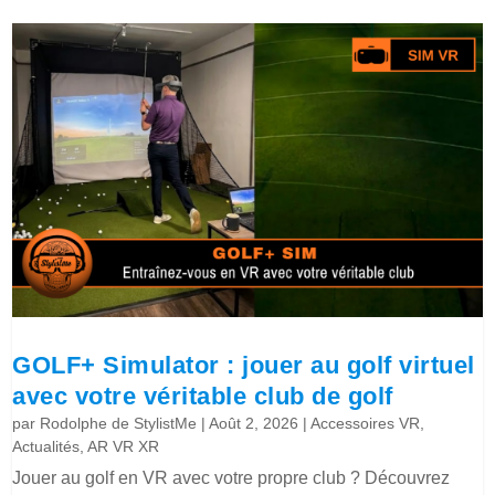
GOLF+ Simulator : jouer au golf virtuel
avec votre véritable club de golf
par
Rodolphe de StylistMe
|
Août 2, 2026
|
Accessoires VR
,
Actualités
,
AR VR XR
Jouer au golf en VR avec votre propre club ? Découvrez