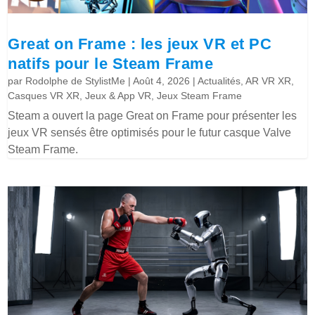
Great on Frame : les jeux VR et PC
natifs pour le Steam Frame
par
Rodolphe de StylistMe
|
Août 4, 2026
|
Actualités
,
AR VR XR
,
Casques VR XR
,
Jeux & App VR
,
Jeux Steam Frame
Steam a ouvert la page Great on Frame pour présenter les
jeux VR sensés être optimisés pour le futur casque Valve
Steam Frame.