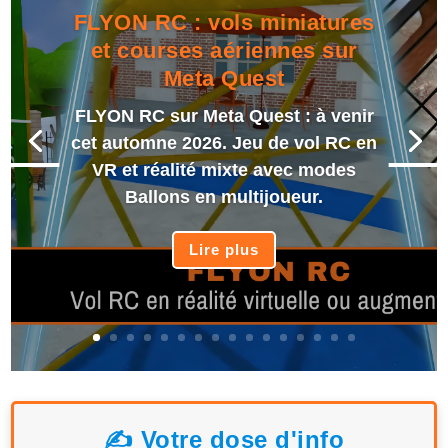
FLYON RC : vols miniatures
et courses aériennes sur
Meta Quest
FLYON RC sur Meta Quest : à venir
cet automne 2026. Jeu de vol RC en
VR et réalité mixte avec modes
Ballons en multijoueur.
Lire plus
✍️ Votre dose d'info