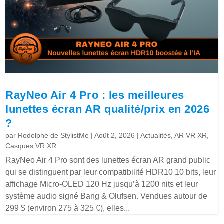
RayNeo Air 4 Pro : les meilleures
lunettes écran AR qualité/prix en 2026
?
par
Rodolphe de StylistMe
|
Août 2, 2026
|
Actualités
,
AR VR XR
,
Casques VR XR
RayNeo Air 4 Pro sont des lunettes écran AR grand public
qui se distinguent par leur compatibilité HDR10 10 bits, leur
affichage Micro-OLED 120 Hz jusqu’à 1200 nits et leur
système audio signé Bang & Olufsen. Vendues autour de
299 $ (environ 275 à 325 €), elles...