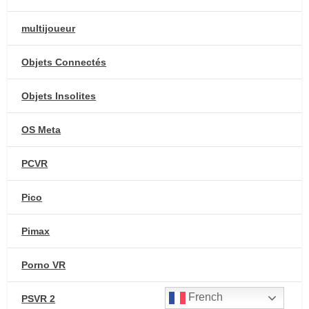
multijoueur
Objets Connectés
Objets Insolites
OS Meta
PCVR
Pico
Pimax
Porno VR
French
PSVR 2