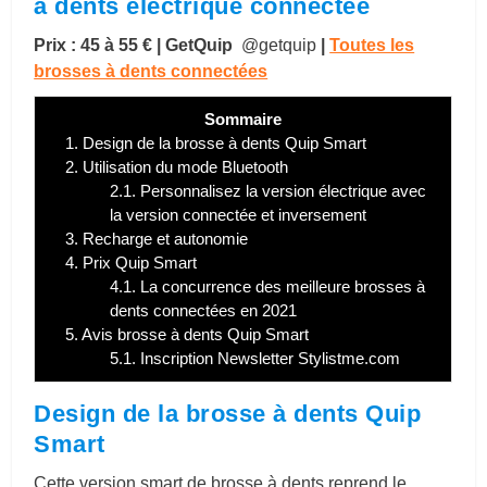
à dents électrique connectée
Prix : 45 à 55 €
| GetQuip
@getquip
|
Toutes les
brosses à dents connectées
Sommaire
1.
Design de la brosse à dents Quip Smart
2.
Utilisation du mode Bluetooth
2.1.
Personnalisez la version électrique avec
la version connectée et inversement
3.
Recharge et autonomie
4.
Prix Quip Smart
4.1.
La concurrence des meilleure brosses à
dents connectées en 2021
5.
Avis brosse à dents Quip Smart
5.1.
Inscription Newsletter Stylistme.com
Design de la brosse à dents Quip
Smart
Cette version smart de brosse à dents reprend le