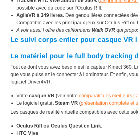
Trackers HTC Vive autour de 360 € (
disponible sur A
possible avec du code sur l’Oculus Rift.
AgileVR à 349 livres
. Des genouillères connectées dé
Compatible avec les principaux jeux sur Oculus Rift ou
A voir aussi l’offre des californiens
Walk OVR
qui propos
Le suivi corps entier pour casque VR 
Le matériel pour le full body tracking
Tout ce dont vous avez besoin est le capteur Kinect 360. 
que vous puissiez le connecter à l’ordinateur. Et enfin, vous
logiciel Driver4VR.
Votre
casque VR
(voir notre
comparatif des meilleurs ca
Le logiciel gratuit
Steam VR
(
présentation complète et ut
Les casques de réalité virtuelle compatibles avec cette sol
Oculus Rift ou Oculus Quest en Link,
HTC Vive