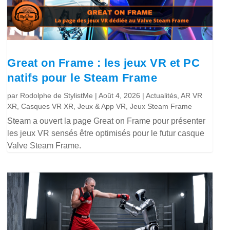
Great on Frame : les jeux VR et PC
natifs pour le Steam Frame
par
Rodolphe de StylistMe
|
Août 4, 2026
|
Actualités
,
AR VR
XR
,
Casques VR XR
,
Jeux & App VR
,
Jeux Steam Frame
Steam a ouvert la page Great on Frame pour présenter
les jeux VR sensés être optimisés pour le futur casque
Valve Steam Frame.