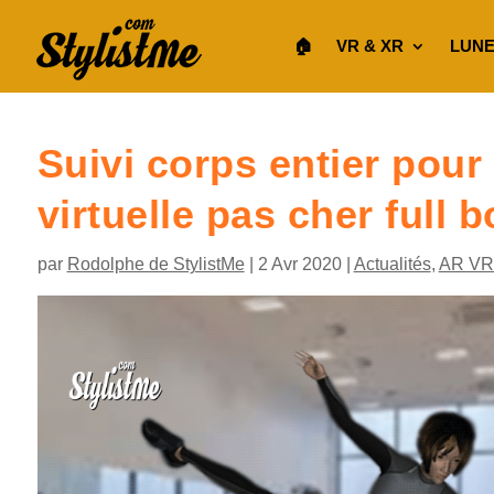
🏠︎
VR & XR
LUNE
Suivi corps entier pour
virtuelle pas cher full 
par
Rodolphe de StylistMe
|
2 Avr 2020
|
Actualités
,
AR VR