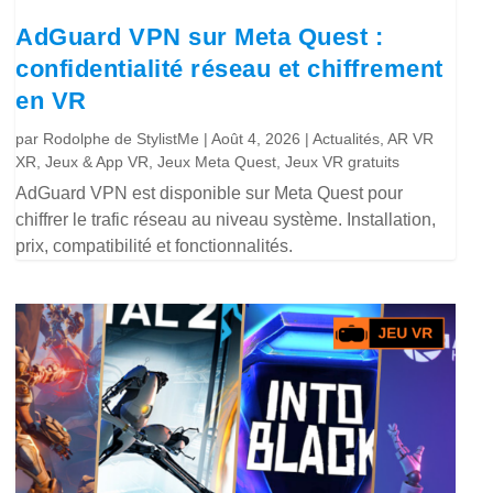
AdGuard VPN sur Meta Quest :
confidentialité réseau et chiffrement
en VR
par
Rodolphe de StylistMe
|
Août 4, 2026
|
Actualités
,
AR VR
XR
,
Jeux & App VR
,
Jeux Meta Quest
,
Jeux VR gratuits
AdGuard VPN est disponible sur Meta Quest pour
chiffrer le trafic réseau au niveau système. Installation,
prix, compatibilité et fonctionnalités.