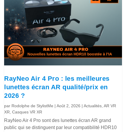
RayNeo Air 4 Pro : les meilleures
lunettes écran AR qualité/prix en
2026 ?
par
Rodolphe de StylistMe
|
Août 2, 2026
|
Actualités
,
AR VR
XR
,
Casques VR XR
RayNeo Air 4 Pro sont des lunettes écran AR grand
public qui se distinguent par leur compatibilité HDR10