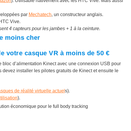
mazon
). Utilisable nativement avec les HTC Vive. Mais aussi
veloppées par
Mechatech
, un constructeur anglais.
 HTC Vive.
ent 4 capteurs pour les jambes + 1 à la ceinture.
le moins cher
 de votre casque VR à moins de 50 €
Le bloc d’alimentation Kinect avec une connexion USB pour
 devez installer les pilotes gratuits de Kinect et ensuite le
sques de réalité virtuelle actuel
s).
ilisation
).
ution économique pour le full body tracking