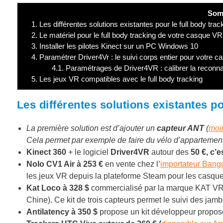
Som
1.
Les différentes solutions existantes pour le full body tra
2.
Le matériel pour le full body tracking de votre casque V
3.
Installer les pilotes Kinect sur un PC Windows 10
4.
Paramétrer Driver4Vr : le suivi corps entier pour votre 
4.1.
Paramétrages de Driver4VR : calibrer la reconna
5.
Les jeux VR compatibles avec le full body tracking
Les différentes solutions existantes po
La première solution est d’ajouter un
capteur ANT
(
moi
Cela permet par exemple de faire du vélo d’appartement
Kinect 360
+ le logiciel
Driver4VR
autour des
50 €, c’e
Nolo CV1 Air à 253 €
en vente chez l’
importateur Ban
les jeux VR depuis la plateforme Steam pour les casqu
Kat Loco à 328 $
commercialisé par la marque KAT VR 
Chine). Ce kit de trois capteurs permet le suivi des jamb
Antilatency à 350 $
propose un kit développeur proposé 