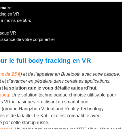
maire
cking en VR
R à moins de 50 €
casque VR
issance de votre corps entier
ur le full body tracking en VR
ns de 25 €
) et de l’appairer en Bluetooth avec votre casque.
 et d’avancer en pédalant dans certaines applications.
st la solution que je vous détaille aujourd’hui.
ggoog
. Une solution technologique chinoise utilisable pour
es VR « basiques » utilisant un smartphone.
(groupe Hangzhou Virtual and Reality Technology –
es et de la taille. Le Kat Loco est compatible avec
par cette startup russe.