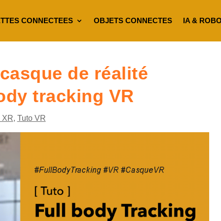
TTES CONNECTEES
OBJETS CONNECTES
IA & ROB
 casque de réalité
body tracking VR
 XR
,
Tuto VR