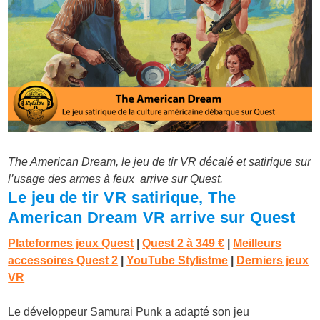
The American Dream, le jeu de tir VR décalé et satirique sur
l’usage des armes à feux arrive sur Quest.
Le jeu de tir VR satirique, The
American Dream VR arrive sur Quest
Plateformes jeux Quest
|
Quest 2 à
349 €
|
Meilleurs
accessoires Quest 2
|
YouTube Stylistme
|
Derniers jeux
VR
Le développeur Samurai Punk a adapté son jeu