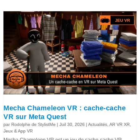
Mecha Chameleon VR : cache-cache
VR sur Meta Quest
par
Rodolphe de StylistMe
|
Juil 30, 2026
|
Actualités
,
AR VR XR
,
Jeux & App VR
Mecha Chameleon VR est un jeu de cache-cache VR