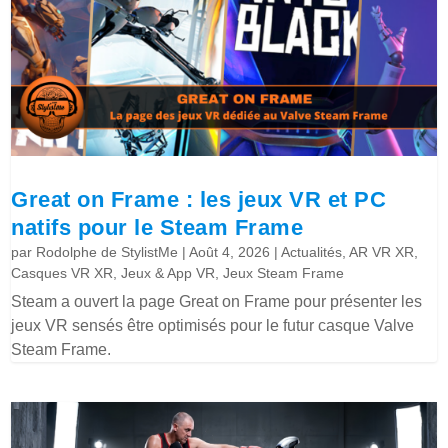
Great on Frame : les jeux VR et PC
natifs pour le Steam Frame
par
Rodolphe de StylistMe
|
Août 4, 2026
|
Actualités
,
AR VR XR
,
Casques VR XR
,
Jeux & App VR
,
Jeux Steam Frame
Steam a ouvert la page Great on Frame pour présenter les
jeux VR sensés être optimisés pour le futur casque Valve
Steam Frame.