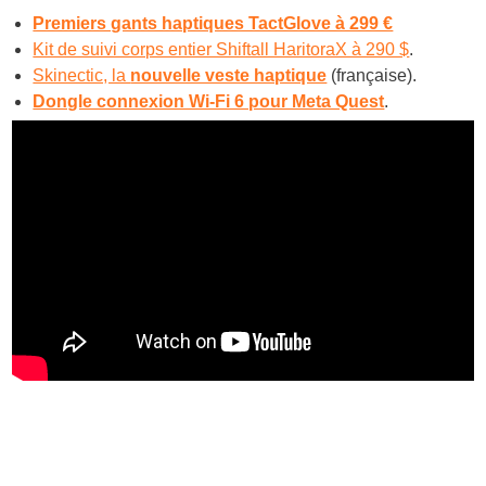
Premiers gants haptiques TactGlove à 299 €
Kit de suivi corps entier Shiftall HaritoraX à 290 $
.
Skinectic, la
nouvelle veste haptique
(française).
Dongle connexion Wi-Fi 6 pour Meta Quest
.