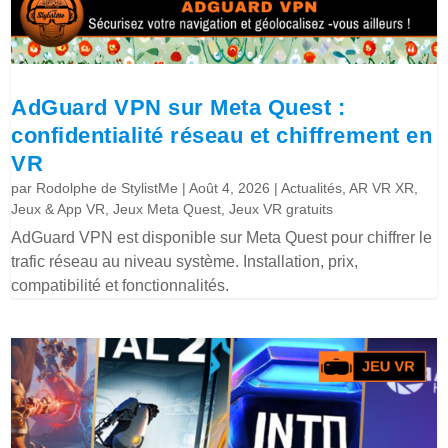
AdGuard VPN sur Meta Quest :
confidentialité réseau et chiffrement en
VR
par
Rodolphe de StylistMe
|
Août 4, 2026
|
Actualités
,
AR VR XR
,
Jeux & App VR
,
Jeux Meta Quest
,
Jeux VR gratuits
AdGuard VPN est disponible sur Meta Quest pour chiffrer le
trafic réseau au niveau système. Installation, prix,
compatibilité et fonctionnalités.