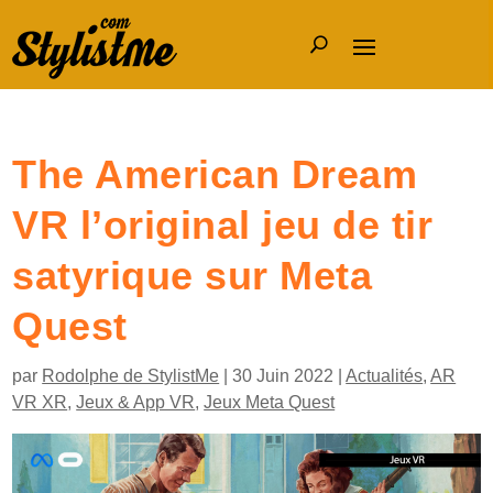
The American Dream
VR l’original jeu de tir
satyrique sur Meta
Quest
par
Rodolphe de StylistMe
|
30 Juin 2022
|
Actualités
,
AR
VR XR
,
Jeux & App VR
,
Jeux Meta Quest