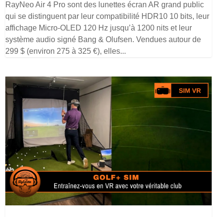
RayNeo Air 4 Pro sont des lunettes écran AR grand public
qui se distinguent par leur compatibilité HDR10 10 bits, leur
affichage Micro-OLED 120 Hz jusqu’à 1200 nits et leur
système audio signé Bang & Olufsen. Vendues autour de
299 $ (environ 275 à 325 €), elles...