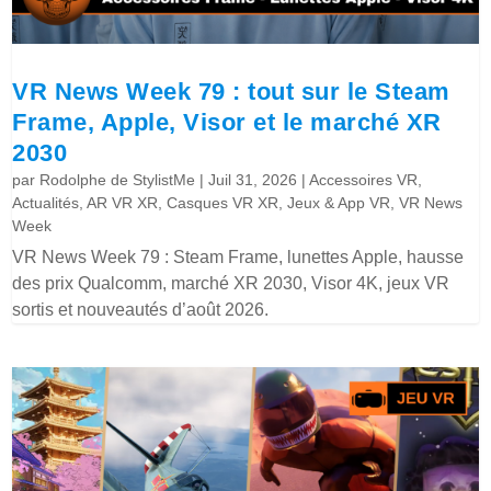
VR News Week 79 : tout sur le Steam
Frame, Apple, Visor et le marché XR
2030
par
Rodolphe de StylistMe
|
Juil 31, 2026
|
Accessoires VR
,
Actualités
,
AR VR XR
,
Casques VR XR
,
Jeux & App VR
,
VR News
Week
VR News Week 79 : Steam Frame, lunettes Apple, hausse
des prix Qualcomm, marché XR 2030, Visor 4K, jeux VR
sortis et nouveautés d’août 2026.