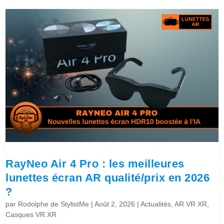
RayNeo Air 4 Pro : les meilleures
lunettes écran AR qualité/prix en 2026
?
par
Rodolphe de StylistMe
|
Août 2, 2026
|
Actualités
,
AR VR XR
,
Casques VR XR