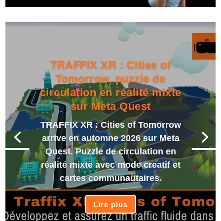
TRAFFIX XR : Cities of
Tomorrow, puzzle de
circulation en réalité mixte
sur Meta Quest
TRAFFIX XR : Cities of Tomorrow
arrive en automne 2026 sur Meta
Quest. Puzzle de circulation en
réalité mixte avec mode creatif et
cartes communautaires.
Lire plus