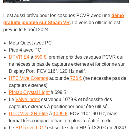
Il est aussi prévu pour les casques PCVR avec une
démo
gratuite jouable sur Steam VR
. La version officielle est
prévue le 8 août 2024.
Meta Quest avec PC
Pico 4 avec PC
DPVR E4
à
599 €
, premier prix des casques PCVR qui
ne nécessite pas de capteurs externes et fonctionne sur
Display Port, FOV 116°, 120 Hz natif.
HTC Vive Cosmos
autour de
736 €
(ne nécessite pas de
capteurs externes)
Pimax Crystal Light
à 699 $
Le
Valve Index
est vendu 1079 € et nécessite des
capteurs externes à positionner pour être utilisé.
HTC Vive XR Elite
à
1099 €
, FOV 110°, 90 Hz, mais
format très compact offrant en plus la réalité mixte
Le
HP Reverb G2
est sur le site d’HP à 1320 € en 2024 !