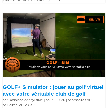
GOLF+ Simulator : jouer au golf virtuel
avec votre véritable club de golf
par
Rodolphe de StylistMe
|
Août 2, 2026
|
Accessoires VR
,
Actualités
,
AR VR XR