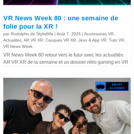
VR News Week 80 : une semaine de
folie pour la XR !
par
Rodolphe de StylistMe
|
Août 7, 2026
|
Accessoires VR
,
Actualités
,
AR VR XR
,
Casques VR XR
,
Jeux & App VR
,
Tuto VR
,
VR News Week
VR News Week 80 retour vers le futur avec les actualités
AR VR XR de la semaine et un dossier rétro gaming en VR