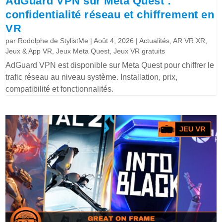
AdGuard VPN sur Meta Quest :
confidentialité réseau et chiffrement en
VR
par
Rodolphe de StylistMe
|
Août 4, 2026
|
Actualités
,
AR VR XR
,
Jeux & App VR
,
Jeux Meta Quest
,
Jeux VR gratuits
AdGuard VPN est disponible sur Meta Quest pour chiffrer le
trafic réseau au niveau système. Installation, prix,
compatibilité et fonctionnalités.