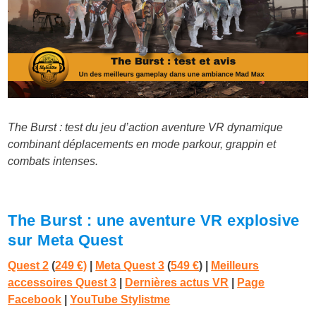
The Burst : test du jeu d’action aventure VR dynamique
combinant déplacements en mode parkour, grappin et
combats intenses.
The Burst : une aventure VR explosive
sur Meta Quest
Quest 2
(
249 €)
|
Meta Quest 3
(
549 €
)
|
Meilleurs
accessoires Quest 3
|
Dernières actus VR
|
Page
Facebook
|
YouTube Stylistme