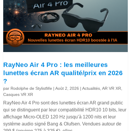
RayNeo Air 4 Pro : les meilleures
lunettes écran AR qualité/prix en 2026
?
par
Rodolphe de StylistMe
|
Août 2, 2026
|
Actualités
,
AR VR XR
,
Casques VR XR
RayNeo Air 4 Pro sont des lunettes écran AR grand public
qui se distinguent par leur compatibilité HDR10 10 bits, leur
affichage Micro-OLED 120 Hz jusqu’à 1200 nits et leur
système audio signé Bang & Olufsen. Vendues autour de
299 $ (environ 275 à 325 €), elles...