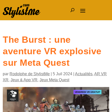
The Burst : une
aventure VR explosive
sur Meta Quest
par
Rodolphe de StylistMe
|
5 Juil 2024
|
Actualités
,
AR VR
XR
,
Jeux & App VR
,
Jeux Meta Quest