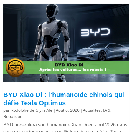
BYD Xiao Di : l’humanoïde chinois qui
défie Tesla Optimus
par
Rodolphe de StylistMe
|
Août 6, 2026
|
Actualités
,
IA &
Robotique
BYD présentera son humanoïde Xiao Di en août 2026 dans
ses concessions pour accueillir les clients et défier Tesla