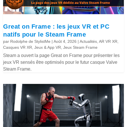
Great on Frame : les jeux VR et PC
natifs pour le Steam Frame
par
Rodolphe de StylistMe
|
Août 4, 2026
|
Actualités
,
AR VR XR
,
Casques VR XR
,
Jeux & App VR
,
Jeux Steam Frame
Steam a ouvert la page Great on Frame pour présenter les
jeux VR sensés être optimisés pour le futur casque Valve
Steam Frame.