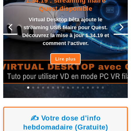
1.34.19 : streaming filaire
Quest disponible
Virtual Desktop bêta ajoute le
streaming USB filaire pour Quest.
Découvrez la mise à jour 1.34.19 et
comment l’activer.
Lire plus
✍️ Votre dose d'info
hebdomadaire (Gratuite)