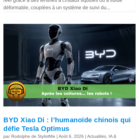
réel grâce à des lentilles à cristaux liquides ou à fluide
déformable, couplées à un système de suivi du...
BYD Xiao Di : l’humanoïde chinois qui
défie Tesla Optimus
par
Rodolphe de StylistMe
|
Août 6, 2026
|
Actualités
,
IA &