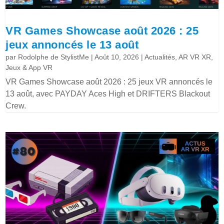
VR Games Showcase août 2026 : 25
jeux annoncés le 13 août
par
Rodolphe de StylistMe
|
Août 10, 2026
|
Actualités
,
AR VR XR
,
Jeux & App VR
VR Games Showcase août 2026 : 25 jeux VR annoncés le
13 août, avec PAYDAY Aces High et DRIFTERS Blackout
Crew.