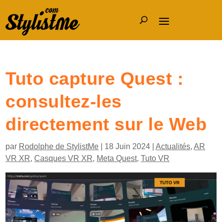
Tuto capture Quest :
consultez-les
directement sur le Web
par
Rodolphe de StylistMe
|
18 Juin 2024
|
Actualités
,
AR
VR XR
,
Casques VR XR
,
Meta Quest
,
Tuto VR