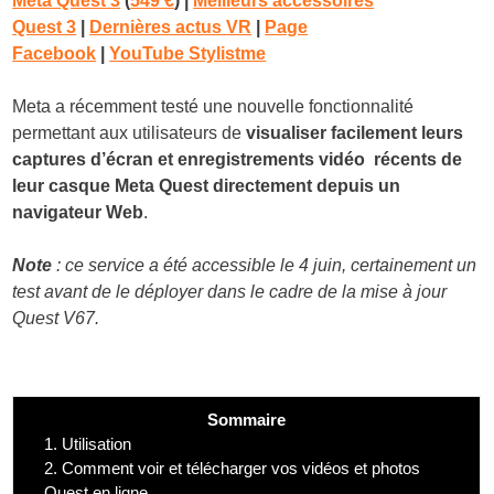
Meta Quest 3
(
549 €
)
|
Meilleurs accessoires
Quest 3
|
Dernières actus VR
|
Page
Facebook
|
YouTube Stylistme
Meta a récemment testé une nouvelle fonctionnalité
permettant aux utilisateurs de
visualiser facilement leurs
captures d’écran et enregistrements vidéo récents de
leur casque Meta Quest directement depuis un
navigateur Web
.
Note
: ce service a été accessible le 4 juin, certainement un
test avant de le déployer dans le cadre de la mise à jour
Quest V67.
Sommaire
1.
Utilisation
2.
Comment voir et télécharger vos vidéos et photos
Quest en ligne