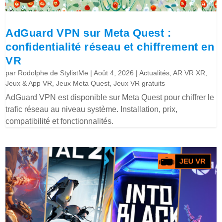
AdGuard VPN sur Meta Quest :
confidentialité réseau et chiffrement en
VR
par
Rodolphe de StylistMe
|
Août 4, 2026
|
Actualités
,
AR VR XR
,
Jeux & App VR
,
Jeux Meta Quest
,
Jeux VR gratuits
AdGuard VPN est disponible sur Meta Quest pour chiffrer le
trafic réseau au niveau système. Installation, prix,
compatibilité et fonctionnalités.