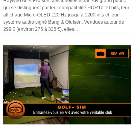
RayNeo Air 4 Pro sont des lunettes écran AR grand public
qui se distinguent par leur compatibilité HDR10 10 bits, leur
affichage Micro-OLED 120 Hz jusqu’à 1200 nits et leur
système audio signé Bang & Olufsen. Vendues autour de
299 $ (environ 275 à 325 €), elles...