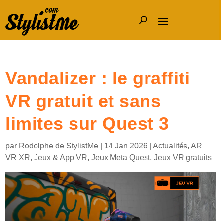
Vandalizer : le graffiti
VR gratuit et sans
limites sur Quest 3
par
Rodolphe de StylistMe
|
14 Jan 2026
|
Actualités
,
AR
VR XR
,
Jeux & App VR
,
Jeux Meta Quest
,
Jeux VR gratuits