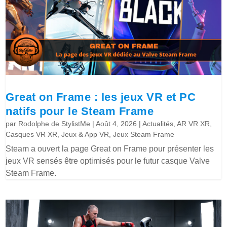
Great on Frame : les jeux VR et PC
natifs pour le Steam Frame
par
Rodolphe de StylistMe
|
Août 4, 2026
|
Actualités
,
AR VR XR
,
Casques VR XR
,
Jeux & App VR
,
Jeux Steam Frame
Steam a ouvert la page Great on Frame pour présenter les
jeux VR sensés être optimisés pour le futur casque Valve
Steam Frame.