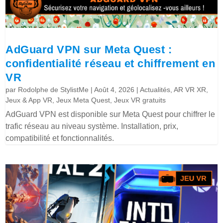
AdGuard VPN sur Meta Quest :
confidentialité réseau et chiffrement en
VR
par
Rodolphe de StylistMe
|
Août 4, 2026
|
Actualités
,
AR VR XR
,
Jeux & App VR
,
Jeux Meta Quest
,
Jeux VR gratuits
AdGuard VPN est disponible sur Meta Quest pour chiffrer le
trafic réseau au niveau système. Installation, prix,
compatibilité et fonctionnalités.