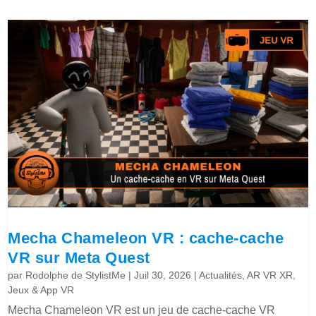
Mecha Chameleon VR : cache-cache
VR sur Meta Quest
par
Rodolphe de StylistMe
|
Juil 30, 2026
|
Actualités
,
AR VR XR
,
Jeux & App VR
Mecha Chameleon VR est un jeu de cache-cache VR