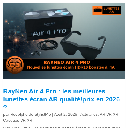
RayNeo Air 4 Pro : les meilleures
lunettes écran AR qualité/prix en 2026
?
par
Rodolphe de StylistMe
|
Août 2, 2026
|
Actualités
,
AR VR XR
,
Casques VR XR