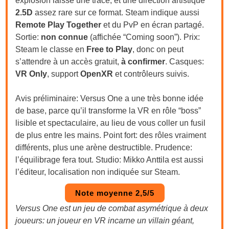
explosion laisse une trace, et une direction artistique
2.5D
assez rare sur ce format. Steam indique aussi
Remote Play Together
et du PvP en écran partagé.
Sortie:
non connue
(affichée “Coming soon”). Prix:
Steam le classe en
Free to Play
, donc on peut
s’attendre à un accès gratuit,
à confirmer
. Casques:
VR Only
, support
OpenXR
et contrôleurs suivis.
Avis préliminaire: Versus One a une très bonne idée
de base, parce qu’il transforme la VR en rôle “boss”
lisible et spectaculaire, au lieu de vous coller un fusil
de plus entre les mains. Point fort: des rôles vraiment
différents, plus une arène destructible. Prudence:
l’équilibrage fera tout. Studio: Mikko Anttila est aussi
l’éditeur, localisation non indiquée sur Steam.
Note moyenne 2,5/5
Versus One est un jeu de combat asymétrique à deux
joueurs: un joueur en VR incarne un villain géant,