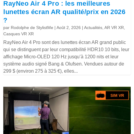
RayNeo Air 4 Pro : les meilleures
lunettes écran AR qualité/prix en 2026
?
par
Rodolphe de StylistMe
|
Août 2, 2026
|
Actualités
,
AR VR XR
,
Casques VR XR
RayNeo Air 4 Pro sont des lunettes écran AR grand public
qui se distinguent par leur compatibilité HDR10 10 bits, leur
affichage Micro-OLED 120 Hz jusqu’à 1200 nits et leur
système audio signé Bang & Olufsen. Vendues autour de
299 $ (environ 275 à 325 €), elles...