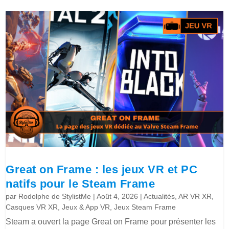
Great on Frame : les jeux VR et PC
natifs pour le Steam Frame
par
Rodolphe de StylistMe
|
Août 4, 2026
|
Actualités
,
AR VR XR
,
Casques VR XR
,
Jeux & App VR
,
Jeux Steam Frame
Steam a ouvert la page Great on Frame pour présenter les