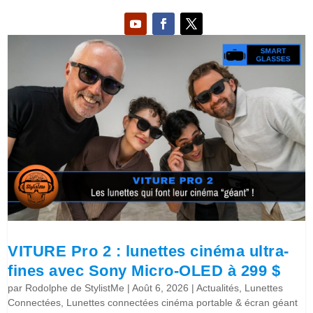
VITURE Pro 2 : lunettes cinéma ultra-
fines avec Sony Micro-OLED à 299 $
par
Rodolphe de StylistMe
|
Août 6, 2026
|
Actualités
,
Lunettes
Connectées
,
Lunettes connectées cinéma portable & écran géant