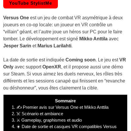
YouTube StylistMe
Versus One
est un jeu de combat VR asymétrique à deux
joueurs en co-op locale: un joueur en VR contrôle un
“villain” géant, et l’autre joue un héros sur PC pour le faire
tomber. Le développement est signé
Mikko Anttila
avec
Jesper Sarin
et
Marius Larilahti
.
La date de sortie est indiquée
Coming soon
. Le jeu est
VR
Only
avec support
OpenXR
, et il propose aussi une démo
sur Steam. Si vous aimez les duels nerveux, les rôles très
différents et les sessions canapé qui finissent en “revanche
ou déshonneur”, vous êtes clairement la cible.
Sommaire
1.
✍️ Premier avis sur Versus One et Mikko Anttila
2.
☠️ Scénario et ambiance
3.
⚔️ Gameplay, graphismes et audio
4.
☀️ Date de sortie et casques VR compatibles Versus