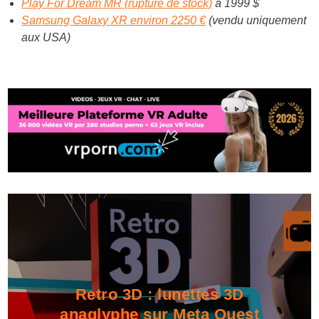
Play For Dream MR (rupture de stock)
à 1999 $
Samsung Galaxy XR environ 2250 €
(vendu uniquement
aux USA)
Retro 3D : lunettes 3D
anaglyphe sur Meta Quest