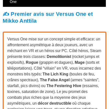
One
✍️ Premier avis sur Versus One et
Mikko Anttila
Versus One mise sur un concept simple et efficace: un
affrontement asymétrique à deux joueurs, avec un
méchant en VR et un héros sur PC. Côté héros, Steam
présente trois classes:
Demolitionist
(rocket jumps et
explosifs),
Rogue
(grappin et dagues),
Mage
(sorts et
téléportations). Côté “villain” en VR, vous incarnez des
monstres très typés:
The Lich King
(boules de feu,
crânes spectraux),
The False Angel
(armes “saintes”,
starfall, pics divins) ou
The Festering Hive
(essaims,
toxines, saturation de zone). Le jeu promet des
combats plus riches que la moyenne des jeux
asymétriques, un
décor destructible
où chaque