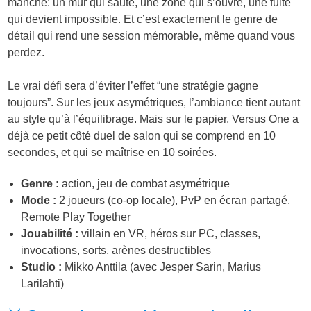
manche: un mur qui saute, une zone qui s’ouvre, une fuite
qui devient impossible. Et c’est exactement le genre de
détail qui rend une session mémorable, même quand vous
perdez.
Le vrai défi sera d’éviter l’effet “une stratégie gagne
toujours”. Sur les jeux asymétriques, l’ambiance tient autant
au style qu’à l’équilibrage. Mais sur le papier, Versus One a
déjà ce petit côté duel de salon qui se comprend en 10
secondes, et qui se maîtrise en 10 soirées.
Genre :
action, jeu de combat asymétrique
Mode :
2 joueurs (co-op locale), PvP en écran partagé,
Remote Play Together
Jouabilité :
villain en VR, héros sur PC, classes,
invocations, sorts, arènes destructibles
Studio :
Mikko Anttila (avec Jesper Sarin, Marius
Larilahti)