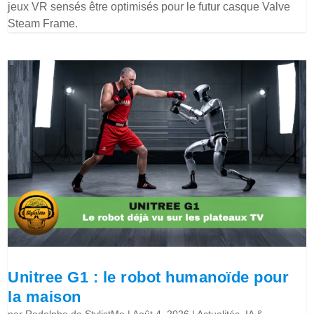
jeux VR sensés être optimisés pour le futur casque Valve
Steam Frame.
Unitree G1 : le robot humanoïde pour
la maison
par
Rodolphe de StylistMe
|
Août 4, 2026
|
Actualités
,
IA &