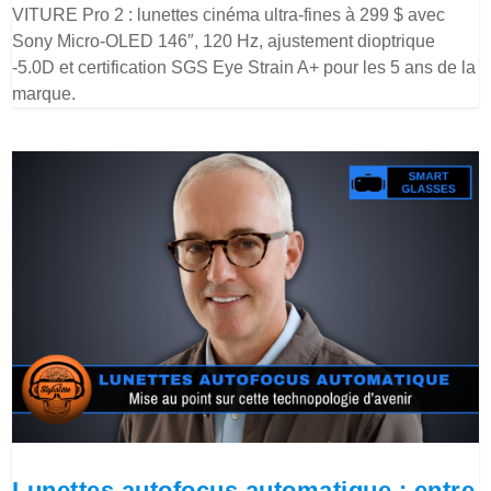
VITURE Pro 2 : lunettes cinéma ultra-fines à 299 $ avec
Sony Micro-OLED 146″, 120 Hz, ajustement dioptrique
-5.0D et certification SGS Eye Strain A+ pour les 5 ans de la
marque.
Lunettes autofocus automatique : entre