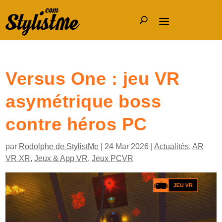
Versus One : jeu VR
asymétrique boss
contre héros PC
par
Rodolphe de StylistMe
|
24 Mar 2026
|
Actualités
,
AR
VR XR
,
Jeux & App VR
,
Jeux PCVR