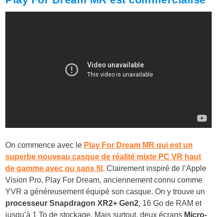
On commence avec le
Play For Dream MR qui
est un
superbe nouveau casque de réalité mixte PC VR haut
de gamme avec ou sans fil
. Clairement inspiré de l’Apple
Vision Pro, Play For Dream, anciennement connu comme
YVR a généreusement équipé son casque. On y trouve un
processeur Snapdragon XR2+ Gen2
, 16 Go de RAM et
jusqu’à 1 To de stockage. Mais surtout, deux écrans
Micro-