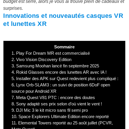
budget est serré, alors je vous ai trouvé plein de cadeaux et
surprises.
Innovations et nouveautés casques VR
et lunettes XR
Sommaire
1.
Play For Dream MR est commercialisé
2.
Vivo Vision Discovery Edition
3.
Samsung Moohan lancé fin septembre 2025
4.
Rokid Glasses encore des lunettes AR avec IA !
5.
Installer des APK sur Quest redevient plus compliqué :
6.
Lynx Orb-SLAM3 : un suivi de position 6DoF open
source pour Android XR
7.
Meta Quest V81 PTC : encore des doutes
8.
Sony adapté ses prix selon d’où vient le vent !
9.
DJI Mic 3 le kit micro sans fil semi pro
10.
Space Explorers Ultimate Edition encore reporté
11.
Elemental Towers reporté au 25 août juillet (PCVR,