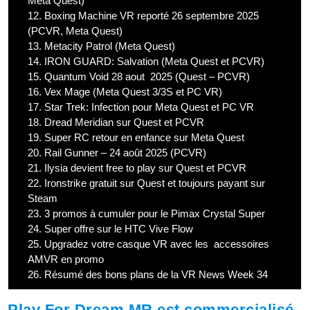
Meta Quest)
12.
Boxing Machine VR reporté 26 septembre 2025
(PCVR, Meta Quest)
13.
Metacity Patrol (Meta Quest)
14.
IRON GUARD: Salvation (Meta Quest et PCVR)
15.
Quantum Void 28 aout 2025 (Quest – PCVR)
16.
Vex Mage (Meta Quest 3/3S et PC VR)
17.
Star Trek: Infection pour Meta Quest et PC VR
18.
Dread Meridian sur Quest et PCVR
19.
Super RC retour en enfance sur Meta Quest
20.
Rail Gunner – 24 août 2025 (PCVR)
21.
Ilysia devient free to play sur Quest et PCVR
22.
Ironstrike gratuit sur Quest et toujours payant sur
Steam
23.
3 promos à cumuler pour le Pimax Crystal Super
24.
Super offre sur le HTC Vive Flow
25.
Upgradez votre casque VR avec les accessoires
AMVR en promo
26.
Résumé des bons plans de la VR News Week 34
Play For Dream MR est commercialisé