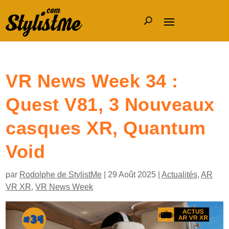
VR News Week 34 :
Quest V81, 3 Nouveaux
casques XR, Quantum
Void
par
Rodolphe de StylistMe
|
29 Août 2025
|
Actualités
,
AR
VR XR
,
VR News Week