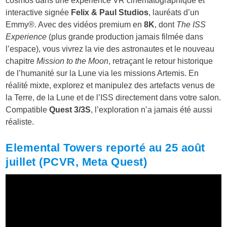
cosmos dans une expérience VR cinématographique et
interactive signée
Felix & Paul Studios
, lauréats d’un
Emmy®. Avec des vidéos premium en
8K
, dont
The ISS
Experience
(plus grande production jamais filmée dans
l’espace), vous vivrez la vie des astronautes et le nouveau
chapitre
Mission to the Moon
, retraçant le retour historique
de l’humanité sur la Lune via les missions Artemis. En
réalité mixte, explorez et manipulez des artefacts venus de
la Terre, de la Lune et de l’ISS directement dans votre salon.
Compatible
Quest 3/3S
, l’exploration n’a jamais été aussi
réaliste.
Elemental Towers reporté au 25 août
juillet (PCVR, Meta Quest)