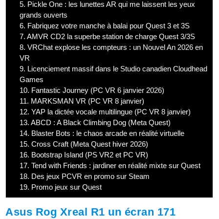
5.
Pickle One : les lunettes AR qui me laissent les yeux
grands ouverts
6.
Fabriquez votre manche à balai pour Quest 3 et 3S
7.
AMVR CD2 la superbe station de charge Quest 3/3S
8.
VRChat explose les compteurs : un Nouvel An 2026 en
VR
9.
Licenciement massif dans le Studio canadien Cloudhead
Games
10.
Fantastic Journey (PC VR 6 janvier 2026)
11.
MARKSMAN VR (PC VR 8 janvier)
12.
YAP la dictée vocale multilingue (PC VR 8 janvier)
13.
ABCD : A Black Climbing Dog (Meta Quest)
14.
Blaster Bots : le chaos arcade en réalité virtuelle
15.
Cross Craft (Meta Quest hiver 2026)
16.
Bootstrap Island (PS VR2 et PC VR)
17.
Tend with Friends : jardiner en réalité mixte sur Quest
18.
Des jeux PCVR en promo sur Steam
19.
Promo jeux sur Quest
Asus Rog Xreal R1 un écran 171