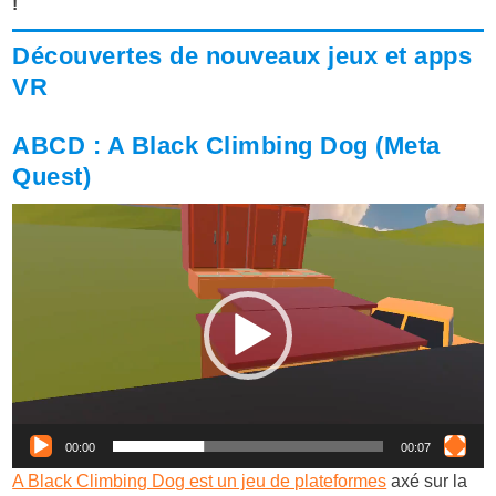
!
Découvertes de nouveaux jeux et apps
VR
ABCD : A Black Climbing Dog (Meta
Quest)
Lecteur
vidéo
00:00
00:07
A Black Climbing Dog est un jeu de plateformes
axé sur la