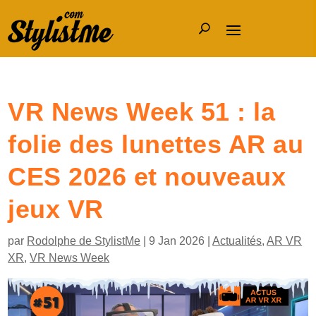
VR News Week 51 : la
folie des lunettes AR au
CES 2026 et nouveaux
jeux VR
par
Rodolphe de StylistMe
|
9 Jan 2026
|
Actualités
,
AR VR
XR
,
VR News Week