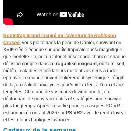
Bootstrap Island inspiré de l’aventure de
Robinson
Crusoé
, vous place dans la peau de Daniel, survivant du
XVIIᵉ siècle échoué sur une île tropicale aussi magnifique
que mortelle. Ici, aucun tutoriel ni seconde chance : chaque
décision compte dans ce
roguelike exigeant
, où faim, soif,
météo, maladies et prédateurs mettent vos nerfs à rude
épreuve. Le monde ouvert, entièrement systémique, réagit
de façon réaliste aux cycles jour/nuit, au feu, à l’eau et aux
tempêtes. Chacune de vos morts devient une leçon,
débloquant de nouveaux outils et stratégies pour survivre
plus longtemps. Après sa sortie pour les casques PC VR il
est annoncé courant 2026 sur
PS VR2
avec le rendu fovéal
et les retours haptiques avancée.
Cadeaux de la semaine