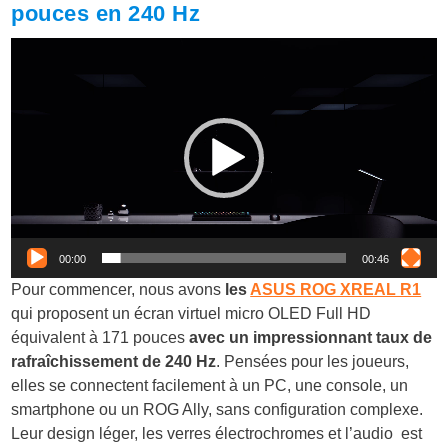
pouces en 240 Hz
Lecteur
vidéo
00:00
00:46
Pour commencer, nous avons
les
ASUS ROG XREAL R1
qui proposent un écran virtuel micro OLED Full HD
équivalent à 171 pouces
avec un impressionnant taux de
rafraîchissement de 240 Hz
. Pensées pour les joueurs,
elles se connectent facilement à un PC, une console, un
smartphone ou un ROG Ally, sans configuration complexe.
Leur design léger, les verres électrochromes et l’audio est