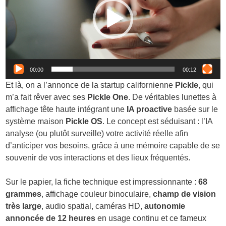
00:00
00:12
Et là, on a l’annonce de la startup californienne
Pickle
, qui
m’a fait rêver avec ses
Pickle One
. De véritables lunettes à
affichage tête haute intégrant une
IA proactive
basée sur le
système maison
Pickle OS
. Le concept est séduisant : l’IA
analyse (ou plutôt surveille) votre activité réelle afin
d’anticiper vos besoins, grâce à une mémoire capable de se
souvenir de vos interactions et des lieux fréquentés.
Sur le papier, la fiche technique est impressionnante :
68
grammes
, affichage couleur binoculaire,
champ de vision
très large
, audio spatial, caméras HD,
autonomie
annoncée de 12 heures
en usage continu et ce fameux