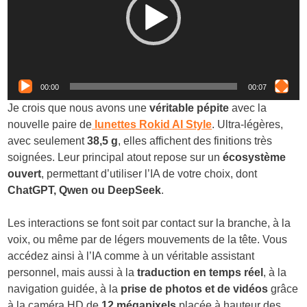
00:00
00:07
Je crois que nous avons une
véritable pépite
avec la
nouvelle paire de
lunettes Rokid AI Style
. Ultra-légères,
avec seulement
38,5 g
, elles affichent des finitions très
soignées. Leur principal atout repose sur un
écosystème
ouvert
, permettant d’utiliser l’IA de votre choix, dont
ChatGPT, Qwen ou DeepSeek
.
Les interactions se font soit par contact sur la branche, à la
voix, ou même par de légers mouvements de la tête. Vous
accédez ainsi à l’IA comme à un véritable assistant
personnel, mais aussi à la
traduction en temps réel
, à la
navigation guidée, à la
prise de photos et de vidéos
grâce
à la caméra HD de
12 mégapixels
placée à hauteur des