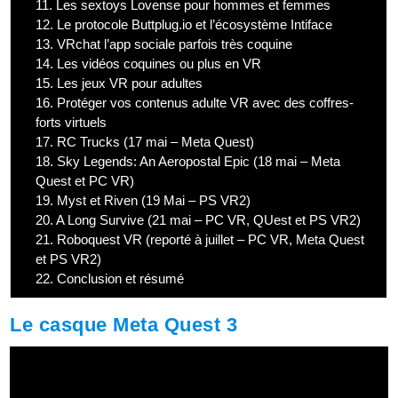
11.
Les sextoys Lovense pour hommes et femmes
12.
Le protocole Buttplug.io et l’écosystème Intiface
13.
VRchat l’app sociale parfois très coquine
14.
Les vidéos coquines ou plus en VR
15.
Les jeux VR pour adultes
16.
Protéger vos contenus adulte VR avec des coffres-
forts virtuels
17.
RC Trucks (17 mai – Meta Quest)
18.
Sky Legends: An Aeropostal Epic (18 mai – Meta
Quest et PC VR)
19.
Myst et Riven (19 Mai – PS VR2)
20.
A Long Survive (21 mai – PC VR, QUest et PS VR2)
21.
Roboquest VR (reporté à juillet – PC VR, Meta Quest
et PS VR2)
22.
Conclusion et résumé
Le casque Meta Quest 3