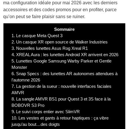
ma configuration idéale pour mai 2026 avec les derniers
accessoires et des codes promos pour en profiter, parce
qu’on peut se faire plaisir sans se ruiner.
Sommaire
1.
Le casque Meta Quest 3
2.
Un casque XR open source de Walker Industries
3.
Nouvelles lunettes Asus Rog Xreal R1
4.
XREAL Aura : les lunettes Android XR arrivent en 2026
5.
Lunettes Google Samsung Warby Parker et Gentle
Monster
6.
Snap Specs : des lunettes AR autonomes attendues à
l’automne 2026
7.
La gestion de la sueur : nouvelle interfaces faciales
AMVR
8.
La sangle AMVR BS1 pour Quest 3 et 3S face à la
BOBOVR S3 Pro
9.
Le suivi corps entier avec SlimVR
10.
Les vestes et gants à retour haptiques : ça vibre
jusqu’au bout…des doigts