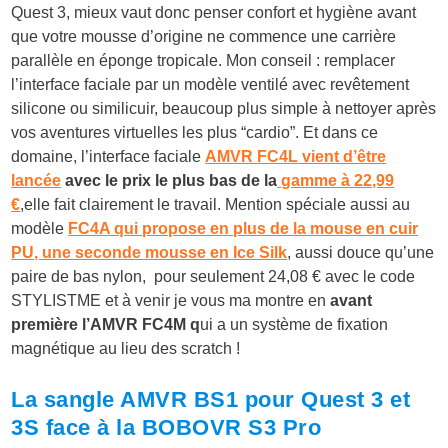
Quest 3, mieux vaut donc penser confort et hygiène avant
que votre mousse d’origine ne commence une carrière
parallèle en éponge tropicale. Mon conseil : remplacer
l’interface faciale par un modèle ventilé avec revêtement
silicone ou similicuir, beaucoup plus simple à nettoyer après
vos aventures virtuelles les plus “cardio”. Et dans ce
domaine, l’interface faciale
AMVR FC4L vient d’être
lancée
avec le prix le plus bas de la
gamme à 22,99
€
,elle fait clairement le travail. Mention spéciale aussi au
modèle
FC4A qui propose en plus de la mouse en cuir
PU, une seconde mousse en Ice Silk
, aussi douce qu’une
paire de bas nylon, pour seulement 24,08 € avec le code
STYLISTME et à venir je vous ma montre en
avant
première l’AMVR FC4M q
ui a un système de fixation
magnétique au lieu des scratch !
La sangle AMVR BS1 pour Quest 3 et
3S face à la BOBOVR S3 Pro