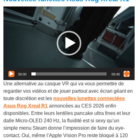
Lecteur
vidéo
00:00
00:40
Une alternative au casque VR qui va vous permettre de
regarder vos vidéos et de jouer partout avec écran géant en
toute discrétion est les
nouvelles lunettes connectées
Asus Rog Xreal R1
annoncées au CES 2026 enfin
disponibles. Entre leurs lentilles pancake ultra fines et leur
dalle Micro-OLED 240 Hz, la fluidité est si sexy qu’un
simple menu Steam donne l’impression de faire du eye-
contact. Oui, même l’Apple Vision Pro reste bloqué à 120