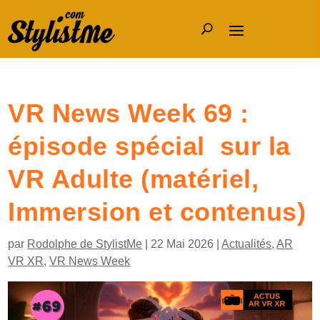
VR News Week 69 :
épisode spécial sur la
VR Adulte (matériel,
Immersion et contenus)
par
Rodolphe de StylistMe
|
22 Mai 2026
|
Actualités
,
AR
VR XR
,
VR News Week