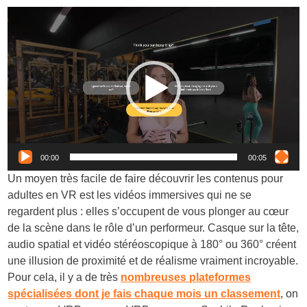
Lecteur
vidéo
00:00
00:05
Un moyen très facile de faire découvrir les contenus pour
adultes en VR est les vidéos immersives qui ne se
regardent plus : elles s’occupent de vous plonger au cœur
de la scène dans le rôle d’un performeur. Casque sur la tête,
audio spatial et vidéo stéréoscopique à 180° ou 360° créent
une illusion de proximité et de réalisme vraiment incroyable.
Pour cela, il y a de très
nombreuses plateformes
spécialisées dont je fais chaque mois un classement
, on