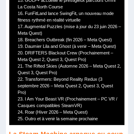
15.
GOLF+ accueille le prestigieux parcours Omni
La Costa North Course
16.
FunFitLand lance SwingFit, un nouveau mode
fitness rythmé en réalité virtuelle
17.
Augmental Puzzles (mise à jour du 23 juin 2026 –
Meta Quest)
18.
Breachers Outbreak (fin 2026 – Meta Quest)
19.
Daumier Lila and Ghost (à venir – Meta Quest)
20.
DRIFTERS Blackout Crew (Prochainement –
Meta Quest 2, Quest 3, Quest Pro)
21.
The Rifted Skies (Automne 2026 – Meta Quest 2,
Quest 3, Quest Pro)
22.
Transformers: Beyond Reality Redux (3
septembre 2026 – Meta Quest 2, Quest 3, Quest
Pro)
23.
I Am Your Beast VR (Prochainement – PC VR /
Casques compatibles SteamVR)
24.
Roar (Hiver 2026 – Meta Quest)
25.
Outro et à venir la semaine prochaine
La Steam Machine arnaque ou coup