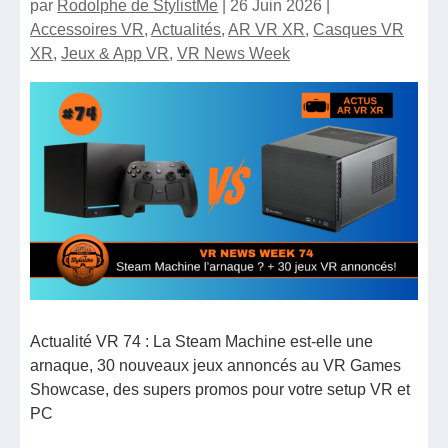
par
Rodolphe de StylistMe
|
26 Juin 2026
|
Accessoires VR
,
Actualités
,
AR VR XR
,
Casques VR
XR
,
Jeux & App VR
,
VR News Week
Actualité VR 74 : La Steam Machine est-elle une
arnaque, 30 nouveaux jeux annoncés au VR Games
Showcase, des supers promos pour votre setup VR et
PC