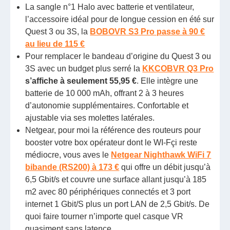
La sangle n°1 Halo avec batterie et ventilateur,
l’accessoire idéal pour de longue cession en été sur
Quest 3 ou 3S, la
BOBOVR S3 Pro passe à 90 €
au lieu de 115 €
Pour remplacer le bandeau d’origine du Quest 3 ou
3S avec un budget plus serré la
KKCOBVR Q3 Pro
s’affiche à seulement 55,95 €
. Elle intègre une
batterie de 10 000 mAh, offrant 2 à 3 heures
d’autonomie supplémentaires. Confortable et
ajustable via ses molettes latérales.
Netgear, pour moi la référence des routeurs pour
booster votre box opérateur dont le WI-Fçi reste
médiocre, vous aves le
Netgear Nighthawk WiFi 7
bibande (RS200) à 173 €
qui offre un débit jusqu’à
6,5 Gbit/s et couvre une surface allant jusqu’à 185
m2 avec 80 périphériques connectés et 3 port
internet 1 Gbit/S plus un port LAN de 2,5 Gbit/s. De
quoi faire tourner n’importe quel casque VR
quasiment sans latence.