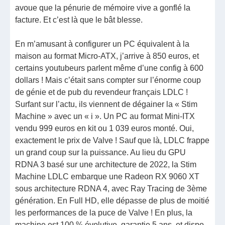
avoue que la pénurie de mémoire vive a gonflé la
facture. Et c’est là que le bât blesse.
En m’amusant à configurer un PC équivalent à la
maison au format Micro-ATX, j’arrive à 850 euros, et
certains youtubeurs parlent même d’une config à 600
dollars ! Mais c’était sans compter sur l’énorme coup
de génie et de pub du revendeur français LDLC !
Surfant sur l’actu, ils viennent de dégainer la « Stim
Machine » avec un « i ». Un PC au format Mini-ITX
vendu 999 euros en kit ou 1 039 euros monté. Oui,
exactement le prix de Valve ! Sauf que là, LDLC frappe
un grand coup sur la puissance. Au lieu du GPU
RDNA 3 basé sur une architecture de 2022, la Stim
Machine LDLC embarque une Radeon RX 9060 XT
sous architecture RDNA 4, avec Ray Tracing de 3ème
génération. En Full HD, elle dépasse de plus de moitié
les performances de la puce de Valve ! En plus, la
machine est 100 % évolutive, garantie 5 ans, et dispo