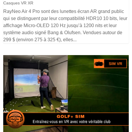
Casques VR XR
RayNeo Air 4 Pro sont des lunettes écran AR grand public
qui se distinguent par leur compatibilité HDR10 10 bits, leur
affichage Micro-OLED 120 Hz jusqu’à 1200 nits et leur
système audio signé Bang & Olufsen. Vendues autour de
299 $ (environ 275 à 325 €), elles...