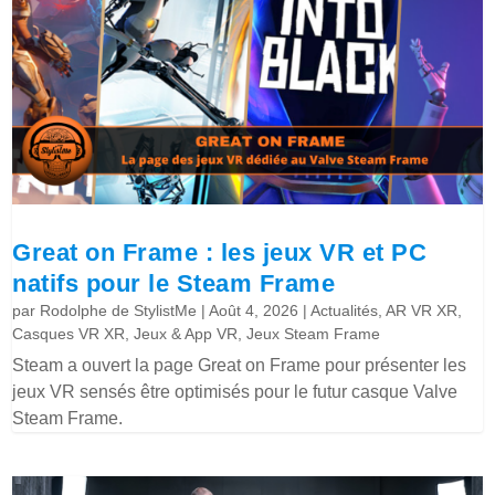
Great on Frame : les jeux VR et PC
natifs pour le Steam Frame
par
Rodolphe de StylistMe
|
Août 4, 2026
|
Actualités
,
AR VR XR
,
Casques VR XR
,
Jeux & App VR
,
Jeux Steam Frame
Steam a ouvert la page Great on Frame pour présenter les
jeux VR sensés être optimisés pour le futur casque Valve
Steam Frame.