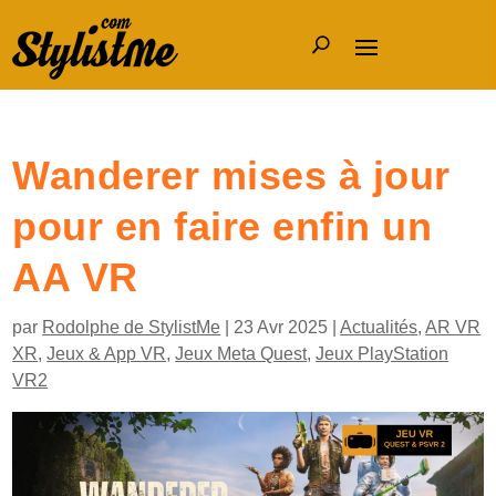
Wanderer mises à jour
pour en faire enfin un
AA VR
par
Rodolphe de StylistMe
|
23 Avr 2025
|
Actualités
,
AR VR
XR
,
Jeux & App VR
,
Jeux Meta Quest
,
Jeux PlayStation
VR2