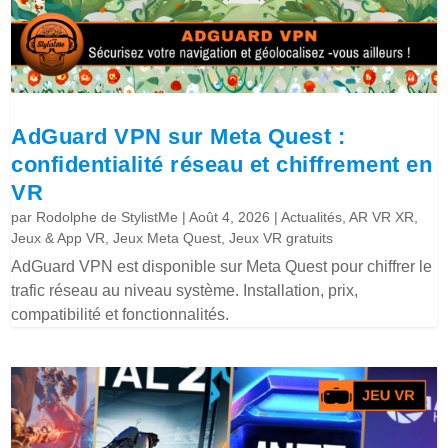
AdGuard VPN sur Meta Quest :
confidentialité réseau et chiffrement en
VR
par
Rodolphe de StylistMe
|
Août 4, 2026
|
Actualités
,
AR VR XR
,
Jeux & App VR
,
Jeux Meta Quest
,
Jeux VR gratuits
AdGuard VPN est disponible sur Meta Quest pour chiffrer le
trafic réseau au niveau système. Installation, prix,
compatibilité et fonctionnalités.