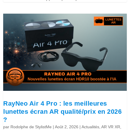
RayNeo Air 4 Pro : les meilleures
lunettes écran AR qualité/prix en 2026
?
par
Rodolphe de StylistMe
|
Août 2, 2026
|
Actualités
,
AR VR XR
,