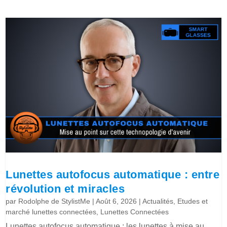
Lunettes autofocus automatique : entre
révolution et miracles
par
Rodolphe de StylistMe
|
Août 6, 2026
|
Actualités
,
Etudes et
marché lunettes connectées
,
Lunettes Connectées
Lunettes autofocus automatique : les lunettes à mise au