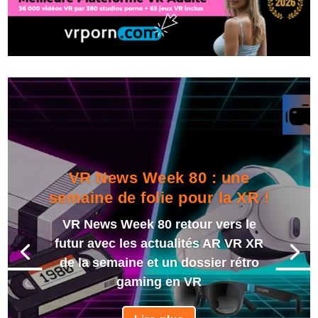
VR News Week 80 : une
semaine de folie pour la XR !
VR News Week 80 retour vers le
futur avec les actualités AR VR XR
de la semaine et un dossier rétro
gaming en VR