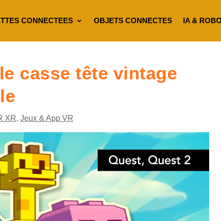
TTES CONNECTEES
OBJETS CONNECTES
IA & ROB
e casse tête vintage
le
R XR
,
Jeux & App VR