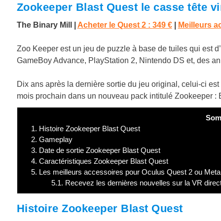
Zookeeper Blast Quest le casse tête vin
The Binary Mill |
Acheter le Quest 2 :
349 €
|
Meilleurs a
Zoo Keeper est un jeu de puzzle à base de tuiles qui est d’a
GameBoy Advance, PlayStation 2, Nintendo DS et, des anné
Dix ans après la dernière sortie du jeu original, celui-ci es
mois prochain dans un nouveau pack intitulé Zookeeper : 
Som
1.
Histoire Zookeeper Blast Quest
2.
Gameplay
3.
Date de sortie Zookeeper Blast Quest
4.
Caractéristiques Zookeeper Blast Quest
5.
Les meilleurs accessoires pour Oculus Quest 2 ou Met
5.1.
Recevez les dernières nouvelles sur la VR direc
Histoire Zookeeper Blast Quest