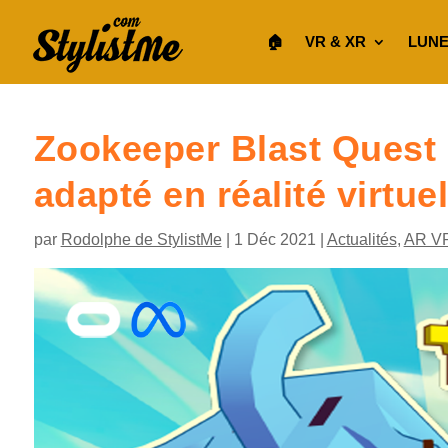
🏠︎
VR & XR
LUNE
Zookeeper Blast Quest l
adapté en réalité virtuel
par
Rodolphe de StylistMe
|
1 Déc 2021
|
Actualités
,
AR V