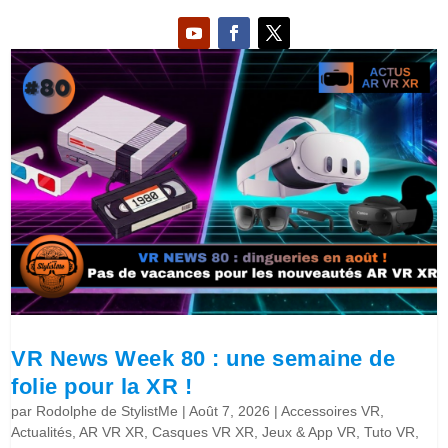
VR News Week 80 : une semaine de
folie pour la XR !
par
Rodolphe de StylistMe
|
Août 7, 2026
|
Accessoires VR
,
Actualités
,
AR VR XR
,
Casques VR XR
,
Jeux & App VR
,
Tuto VR
,