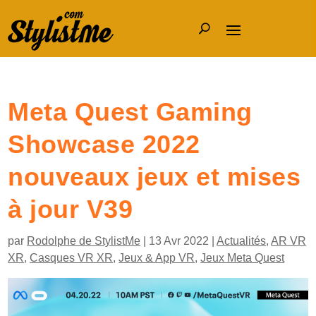
Meta Quest Gaming
Showcase 2022
nouveaux jeux et mises
à jour V39
par
Rodolphe de StylistMe
|
13 Avr 2022
|
Actualités
,
AR VR
XR
,
Casques VR XR
,
Jeux & App VR
,
Jeux Meta Quest