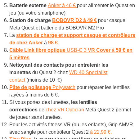
Batterie externe
Anker à 46 €
pour alimenter le Quest en
jeu (ou votre smartphone)
Station de charge
BOBOVR D2 à 49 €
pour casque
Meta Quest et batterie du BOBOVR M2 Pro
La
station de charge et support casque et contrôleurs
de chez Anker
à
98 €.
Câble Link
fibre optique
USB-C 3
VR Cover
à
59 € en
5 mètres
Nettoyant des contacts pour entretenir les
manettes
du Quest 2 chez
WD 40 Specialist
contact
(moins de 10 €)
Pâte de polissage
Polywatch
pour réparer les lentilles
rayées à moins de 6 €.
Si vous portez des lunettes,
les lentilles
correctrices
de
chez VR Optician
Meta Quest 2 permet
de joueur sans lunettes.
Pour les activités fitness VR (ou les enfants), Grip AMVR
avec sangle pour contrôleur Quest 2
à 22,99 €.