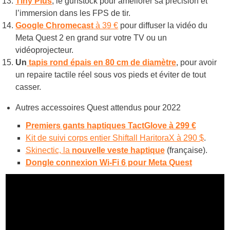
Tiny Plus
, le gunstock pour améliorer sa précision et
l’immersion dans les FPS de tir.
Google Chromecast
à 39 €
pour diffuser la vidéo du
Meta Quest 2 en grand sur votre TV ou un
vidéoprojecteur.
Un
tapis rond épais en 80 cm de diamètre
, pour avoir
un repaire tactile réel sous vos pieds et éviter de tout
casser.
Autres accessoires Quest attendus pour 2022
Premiers gants haptiques TactGlove à 299 €
Kit de suivi corps entier Shiftall HaritoraX à 290 $
.
Skinectic, la
nouvelle veste haptique
(française).
Dongle connexion Wi-Fi 6 pour Meta Quest