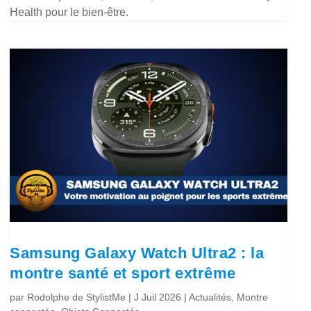
Health pour le bien-être.
Samsung Galaxy Watch Ultra2 : la
montre santé et sport extrême
par
Rodolphe de StylistMe
|
J Juil 2026
|
Actualités
,
Montre