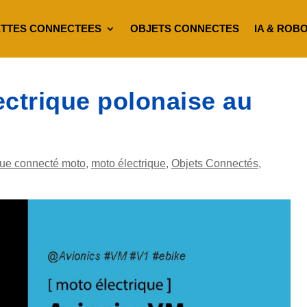
TTES CONNECTEES
OBJETS CONNECTES
IA & ROB
ectrique polonaise au
ue connecté moto
,
moto électrique
,
Objets Connectés
,