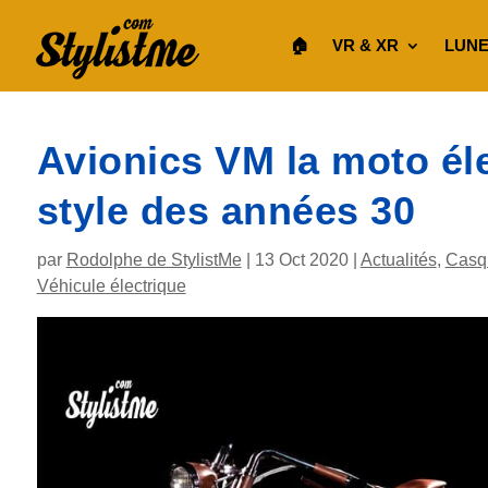
🏠︎
VR & XR
LUNE
Avionics VM la moto él
style des années 30
par
Rodolphe de StylistMe
|
13 Oct 2020
|
Actualités
,
Casq
Véhicule électrique