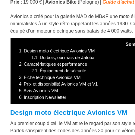
Prix :
19 000 €
| Avionics Bike
(Pologne
)
|
Guide d’achat
Avionics a créé pour la galerie MAD de MB&F une moto élect
minimalistes à un style rétro rappelant les années 1930. C
équipé d’un moteur électrique sans balais de 4 000 watts.
Som
1.
Design moto électrique Avionics VM
1.1.
Du bois, oui mais de Jatoba
2.
Caractéristiques et performance
2.1.
Équipement de sécurité
3.
Fiche technique Avionics VM
4.
Prix et disponibilité Avionics VM et V1
5.
Avis Avionics VM
6.
Inscription Newsletter
Design moto électrique Avionics VM
Au premier coup d’œil le VM attire le regard par son style 
Bartek s’inspirent des codes des années 30 pour ce vélomo