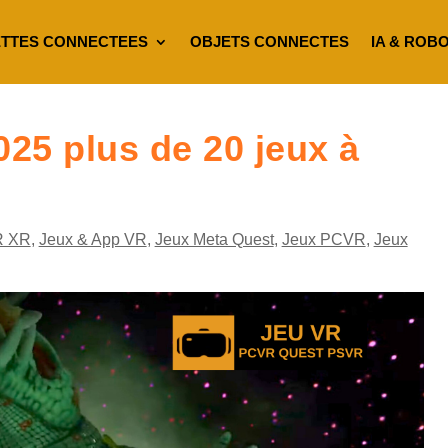
TTES CONNECTEES
OBJETS CONNECTES
IA & ROB
5 plus de 20 jeux à
R XR
,
Jeux & App VR
,
Jeux Meta Quest
,
Jeux PCVR
,
Jeux