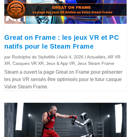
Great on Frame : les jeux VR et PC
natifs pour le Steam Frame
par
Rodolphe de StylistMe
|
Août 4, 2026
|
Actualités
,
AR VR
XR
,
Casques VR XR
,
Jeux & App VR
,
Jeux Steam Frame
Steam a ouvert la page Great on Frame pour présenter
les jeux VR sensés être optimisés pour le futur casque
Valve Steam Frame.