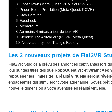
3.
Ghost Town (Meta Quest, PCVR et PSVR 2)
4.
Prison Boss: Prohibition (Meta Quest, PCVR)
5.
Stay Forever
6.
Exoshock
7.
Memoreum
8.
Au moins 4 mises à jour de jeux VR
9.
Slender: The Arrival VR (PCVR, Meta Quest)
10.
Nouveau projet de Triangle Factory
Les 2 nouveaux projets de Flat2VR St
Flat2VR Studios a prévu des annonces captivantes lors d
jour sur des titres tels que
RoboQuest VR
et
Wrath: Aeon 
repousser les limites de la réalité virtuelle seront révél
engageantes qui stimuleront votre adrenaline. Soyez prêt 
nouvelle dimension à votre aventure en réalité virtuelle.