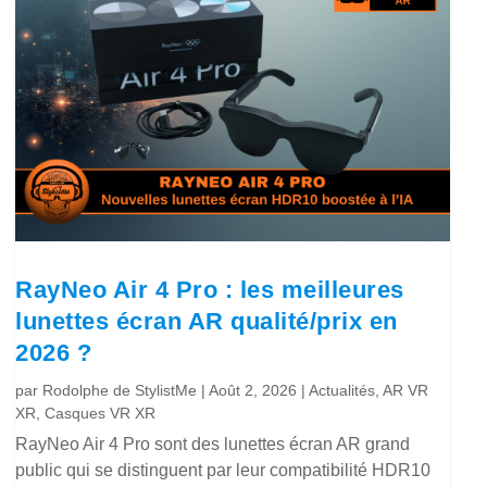
RayNeo Air 4 Pro : les meilleures
lunettes écran AR qualité/prix en
2026 ?
par
Rodolphe de StylistMe
|
Août 2, 2026
|
Actualités
,
AR VR
XR
,
Casques VR XR
RayNeo Air 4 Pro sont des lunettes écran AR grand
public qui se distinguent par leur compatibilité HDR10