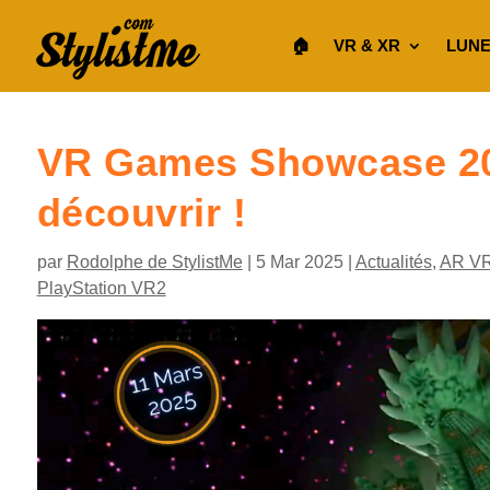
🏠︎
VR & XR
LUNE
VR Games Showcase 202
découvrir !
par
Rodolphe de StylistMe
|
5 Mar 2025
|
Actualités
,
AR V
PlayStation VR2