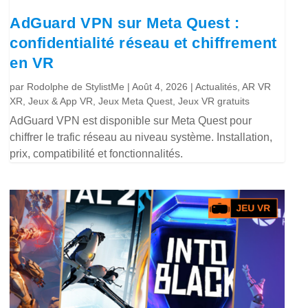
AdGuard VPN sur Meta Quest :
confidentialité réseau et chiffrement
en VR
par
Rodolphe de StylistMe
|
Août 4, 2026
|
Actualités
,
AR VR
XR
,
Jeux & App VR
,
Jeux Meta Quest
,
Jeux VR gratuits
AdGuard VPN est disponible sur Meta Quest pour
chiffrer le trafic réseau au niveau système. Installation,
prix, compatibilité et fonctionnalités.