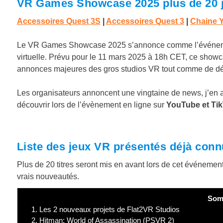
VR Games Showcase 2025 plus de 20 je
Accessoires Quest 3S
|
Accessoires Quest 3
|
Chaine Y
Le VR Games Showcase 2025 s’annonce comme l’événement
virtuelle. Prévu pour le 11 mars 2025 à 18h CET, ce showca
annonces majeures des gros studios VR tout comme de d
Les organisateurs annoncent une vingtaine de news, j’en ai 
découvrir lors de l’évènement en ligne sur
YouTube et Tik
Liste des jeux VR présentés déjà con
Plus de 20 titres seront mis en avant lors de cet événemen
vrais nouveautés.
Som
1.
Les 2 nouveaux projets de Flat2VR Studios
2.
Hitman: World of Assassination (PSVR 2)