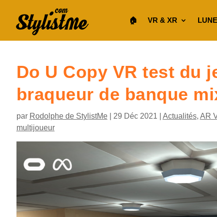
🏠︎
VR & XR
LUNE
Do U Copy VR test du j
braqueur de banque mi
par
Rodolphe de StylistMe
|
29 Déc 2021
|
Actualités
,
AR 
multijoueur