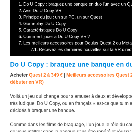
1.
Do U Copy : braquez une banque en duo l’un avec un Que
2.
Avis Do U Copy VR
3.
Principe du jeu : un sur PC, un sur Quest
4.
Gameplay Do U Copy
5.
Caractéristiques Do U Copy
6.
Comment jouer à Do U Copy VR ?
7.
Les meilleurs accessoires pour Oculus Quest 2 ou Met
7.1.
Recevez les dernières nouvelles sur la VR direc
Do U Copy : braquez une banque en duo
Acheter
Quest 2 à
349 €
|
Meilleurs accessoires Quest 
débuter en VR)
Voilà un jeu qui change pour s’amuser à deux et dévelop
très ludique. Do U Copy, ou en français « est-ce que tu m
décidés à braquer une banque.
Comme dans les films de braquage, l’un joue le rôle du camb
de vous infiltrer dans la banque sans être repéré et réussir à 