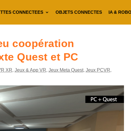
TTES CONNECTEES
OBJETS CONNECTES
IA & ROB
eu coopération
xte Quest et PC
VR XR
,
Jeux & App VR
,
Jeux Meta Quest
,
Jeux PCVR
,