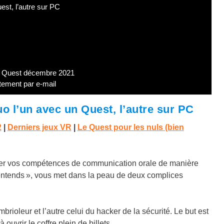
st, l’autre sur PC
a Quest décembre 2021
tement par e-mail
 l’un avec un Quest, l’autre sur PC
2
|
Derniers jeux VR
|
Le Quest pour les nuls (bien
per vos compétences de communication orale de manière
’entends », vous met dans la peau de deux complices
rioleur et l’autre celui du hacker de la sécurité. Le but est
ouvrir le coffre plein de billets.