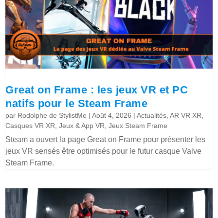
Great on Frame : les jeux VR et PC
natifs pour le Steam Frame
par
Rodolphe de StylistMe
|
Août 4, 2026
|
Actualités
,
AR VR XR
,
Casques VR XR
,
Jeux & App VR
,
Jeux Steam Frame
Steam a ouvert la page Great on Frame pour présenter les
jeux VR sensés être optimisés pour le futur casque Valve
Steam Frame.