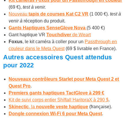
Kit caméras Foxus pour un Passthrough en couleur
(69 €),
test à venir.
Nouveau
tapis de courses Kat C2 VR
(1 000 €).
test à
venir à
réception du produit.
Gants Haptiques SenseGlove Nova
(5 400 €)
Gant haptique VR
Touchdiver
de Weart
Foxus
, le kit caméra à coller pour un
Passthrough en
couleur dans le Meta Quest
(69 $ livrable en France).
Autres accessoires Quest attendus
pour 2022
Nouveaux contrôleurs Starlet pour Meta Quest 2 et
Quest Pro
.
Premiers gants haptiques TactGlove à 299 €
Kit de suivi corps entier Shiftall HaritoraX à 290 $
.
Skinectic
, la
nouvelle veste haptique
(française).
Dongle connexion Wi-Fi 6 pour Meta Quest
.