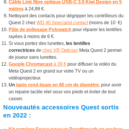
Câble Link
fibre optique
USB-C 3.0 Kiwi Design
en 5
mètres
à 24,99 €.
Nettoyant des contacts pour dégripper les contrôleurs
du
Quest 2 chez
WD 40 Specialist contact
(moins de 10 €)
Pâte de polissage
Polywatch
pour réparer les lentilles
rayées à moins de 6 €.
Si vous portez des lunettes,
les lentilles
correctrices
de
chez VR Optician
Meta Quest 2 permet
de joueur sans lunettes.
Google Chromecast
à 39 €
pour diffuser la vidéo du
Meta Quest 2 en grand sur votre TV ou un
vidéoprojecteur.
Un
tapis rond épais en 80 cm de diamètre
, pour avoir
un repaire tactile réel sous vos pieds et éviter de tout
casser.
Nouveautés accessoires Quest sortis
en 2022 :