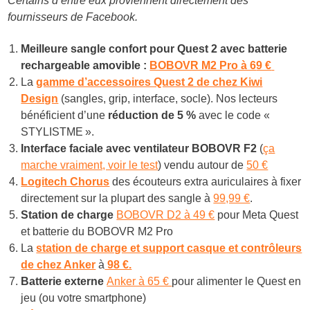
Certains d’entre eux proviennent directement des
fournisseurs de Facebook.
Meilleure sangle confort pour Quest 2 avec batterie
rechargeable amovible :
BOBOVR M2 Pro à 6
9 €
La
gamme d’accessoires Quest 2
de chez Kiwi
Design
(sangles, grip, interface, socle). Nos lecteurs
bénéficient d’une
réduction de 5 %
avec le code «
STYLISTME ».
Interface faciale avec ventilateur BOBOVR F2
(
ça
marche vraiment, voir le test
) vendu autour de
50 €
Logitech Chorus
des écouteurs extra auriculaires à fixer
directement sur la plupart des sangle à
99,99 €
.
Station de charge
BOBOVR D2 à 49 €
pour Meta Quest
et batterie du BOBOVR M2 Pro
La
station de charge et support casque et contrôleurs
de chez Anker
à
98 €.
Batterie externe
Anker à 65 €
pour alimenter le Quest en
jeu (ou votre smartphone)