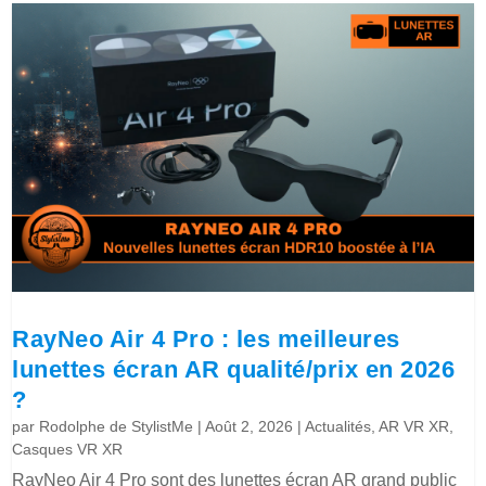
RayNeo Air 4 Pro : les meilleures
lunettes écran AR qualité/prix en 2026
?
par
Rodolphe de StylistMe
|
Août 2, 2026
|
Actualités
,
AR VR XR
,
Casques VR XR
RayNeo Air 4 Pro sont des lunettes écran AR grand public