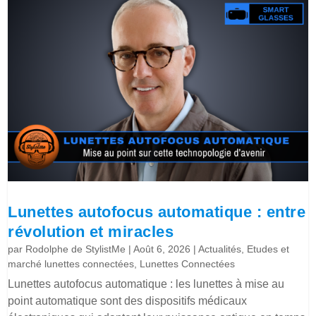
Lunettes autofocus automatique : entre
révolution et miracles
par
Rodolphe de StylistMe
|
Août 6, 2026
|
Actualités
,
Etudes et
marché lunettes connectées
,
Lunettes Connectées
Lunettes autofocus automatique : les lunettes à mise au
point automatique sont des dispositifs médicaux