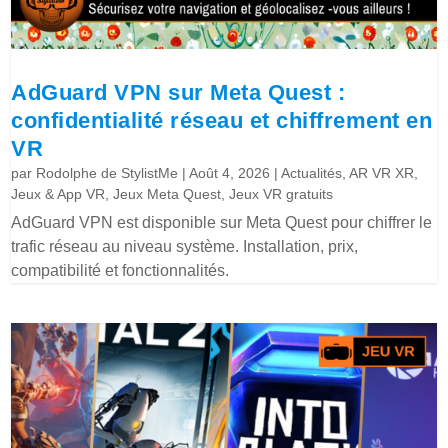
AdGuard VPN sur Meta Quest :
confidentialité réseau et chiffrement en
VR
par
Rodolphe de StylistMe
|
Août 4, 2026
|
Actualités
,
AR VR XR
,
Jeux & App VR
,
Jeux Meta Quest
,
Jeux VR gratuits
AdGuard VPN est disponible sur Meta Quest pour chiffrer le
trafic réseau au niveau système. Installation, prix,
compatibilité et fonctionnalités.