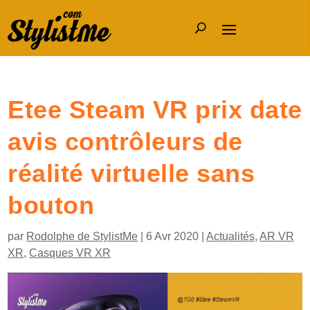
Etee Steam VR prix date
avis contrôleurs de
réalité virtuelle sans
bouton
par
Rodolphe de StylistMe
|
6 Avr 2020
|
Actualités
,
AR VR
XR
,
Casques VR XR