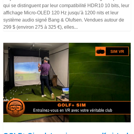
qui se distinguent par leur compatibilité HDR10 10 bits, leur
affichage Micro-OLED 120 Hz jusqu’à 1200 nits et leur
système audio signé Bang & Olufsen. Vendues autour de
299 $ (environ 275 à 325 €), elles...