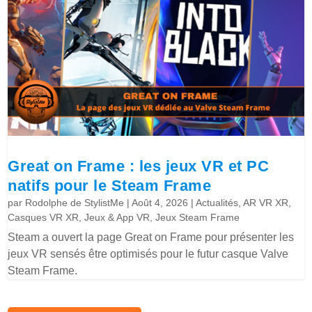
Great on Frame : les jeux VR et PC
natifs pour le Steam Frame
par
Rodolphe de StylistMe
|
Août 4, 2026
|
Actualités
,
AR VR XR
,
Casques VR XR
,
Jeux & App VR
,
Jeux Steam Frame
Steam a ouvert la page Great on Frame pour présenter les
jeux VR sensés être optimisés pour le futur casque Valve
Steam Frame.