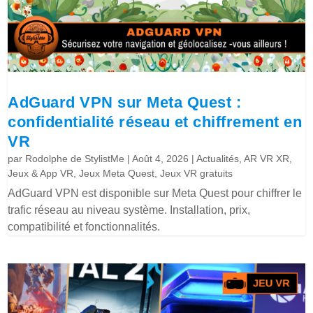
AdGuard VPN sur Meta Quest :
confidentialité réseau et chiffrement en
VR
par
Rodolphe de StylistMe
|
Août 4, 2026
|
Actualités
,
AR VR XR
,
Jeux & App VR
,
Jeux Meta Quest
,
Jeux VR gratuits
AdGuard VPN est disponible sur Meta Quest pour chiffrer le
trafic réseau au niveau système. Installation, prix,
compatibilité et fonctionnalités.