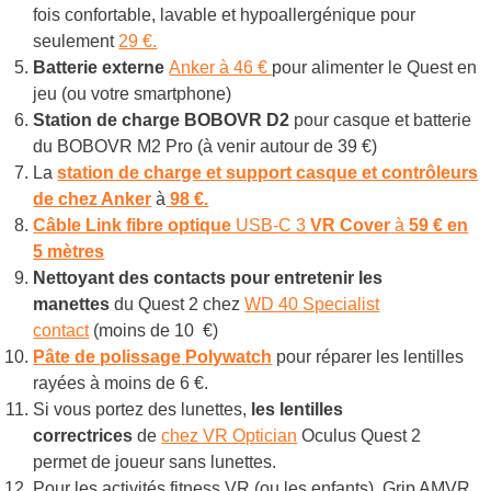
fois confortable, lavable et hypoallergénique pour
seulement
29 €.
Batterie externe
Anker à 46 €
pour alimenter le Quest en
jeu (ou votre smartphone)
Station de charge BOBOVR D2
pour casque et batterie
du BOBOVR M2 Pro (à venir autour de 39 €)
La
station de charge et support casque et contrôleurs
de chez Anker
à
98 €.
Câble Link
fibre optique
USB-C 3
VR Cover
à
59 € en
5 mètres
Nettoyant des contacts pour entretenir les
manettes
du Quest 2 chez
WD 40 Specialist
contact
(moins de 10 €)
Pâte de polissage
Polywatch
pour réparer les lentilles
rayées à moins de 6 €.
Si vous portez des lunettes,
les lentilles
correctrices
de
chez VR Optician
Oculus Quest 2
permet de joueur sans lunettes.
Pour les activités fitness VR (ou les enfants), Grip AMVR