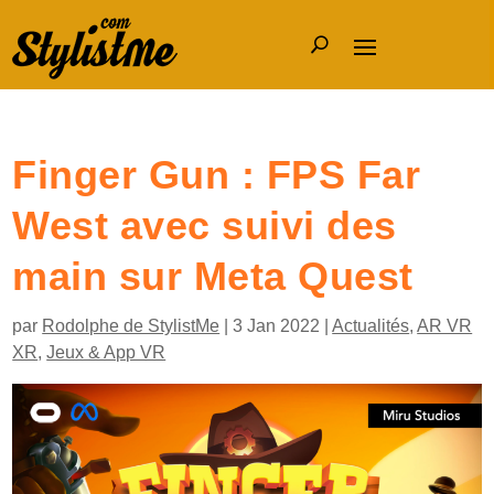
Finger Gun : FPS Far
West avec suivi des
main sur Meta Quest
par
Rodolphe de StylistMe
|
3 Jan 2022
|
Actualités
,
AR VR
XR
,
Jeux & App VR