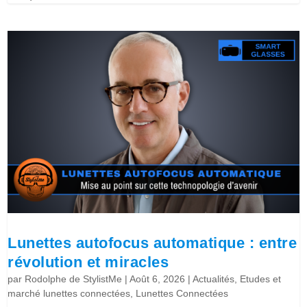
Lunettes autofocus automatique : entre
révolution et miracles
par
Rodolphe de StylistMe
|
Août 6, 2026
|
Actualités
,
Etudes et
marché lunettes connectées
,
Lunettes Connectées