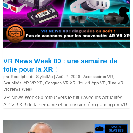
VR News Week 80 : une semaine de
folie pour la XR !
par
Rodolphe de StylistMe
|
Août 7, 2026
|
Accessoires VR
,
Actualités
,
AR VR XR
,
Casques VR XR
,
Jeux & App VR
,
Tuto VR
,
VR News Week
VR News Week 80 retour vers le futur avec les actualités
AR VR XR de la semaine et un dossier rétro gaming en VR