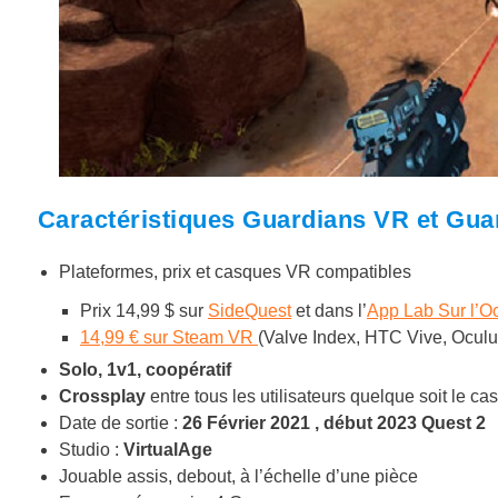
Caractéristiques Guardians VR et Guar
Plateformes, prix et casques VR compatibles
Prix 14,99 $ sur
SideQuest
et dans l’
App Lab Sur l’O
14,99 € sur Steam VR
(Valve Index, HTC Vive, Ocul
Solo, 1v1, coopératif
Crossplay
entre tous les utilisateurs quelque soit le ca
Date de sortie :
26 Février 2021 , début 2023 Quest 2
Studio :
VirtualAge
Jouable assis, debout, à l’échelle d’une pièce