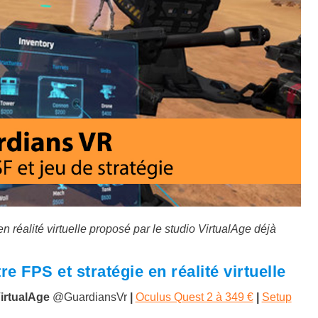
en réalité virtuelle proposé par le studio VirtualAge déjà
re FPS et stratégie en réalité virtuelle
irtualAge
@GuardiansVr
|
Oculus Quest 2 à 349 €
|
Setup