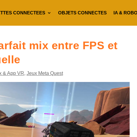
TTES CONNECTEES
OBJETS CONNECTES
IA & ROB
arfait mix entre FPS et
uelle
x & App VR
,
Jeux Meta Quest