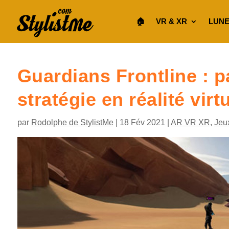
🏠︎
VR & XR
LUNE
Guardians Frontline : p
stratégie en réalité virt
par
Rodolphe de StylistMe
|
18 Fév 2021
|
AR VR XR
,
Jeu