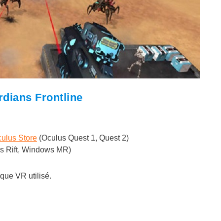
dians Frontline
culus Store
(Oculus Quest 1, Quest 2)
us Rift, Windows MR)
sque VR utilisé.