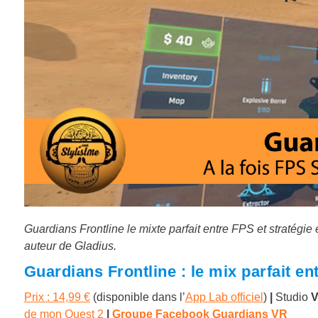
Guardians Frontline le mixte parfait entre FPS et stratégie 
auteur de Gladius.
Guardians Frontline : le mix parfait ent
Prix : 14,99 €
(disponible dans l’
App Lab officiel
)
|
Studio
V
de mon Quest 2
|
Groupe Facebook Guardians VR