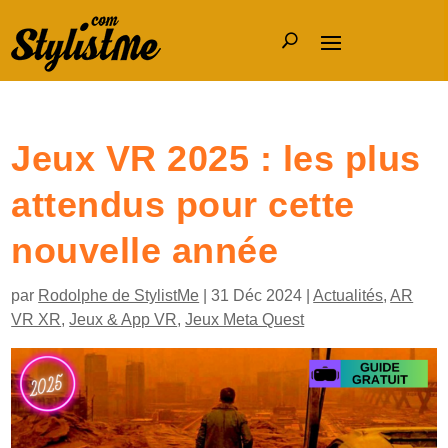
Jeux VR 2025 : les plus
attendus pour cette
nouvelle année
par
Rodolphe de StylistMe
|
31 Déc 2024
|
Actualités
,
AR
VR XR
,
Jeux & App VR
,
Jeux Meta Quest