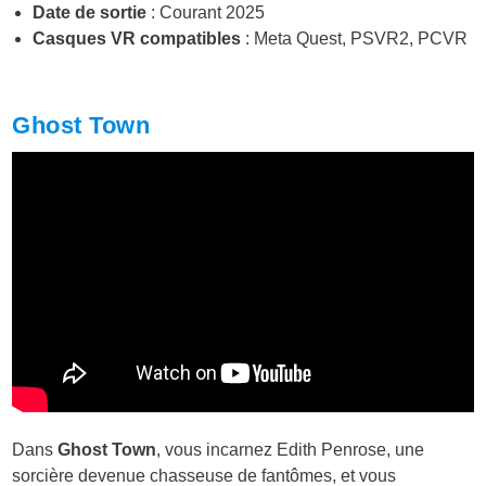
Date de sortie
: Courant 2025
Casques VR compatibles
: Meta Quest, PSVR2, PCVR
Ghost Town
Dans
Ghost Town
, vous incarnez Edith Penrose, une
sorcière devenue chasseuse de fantômes, et vous