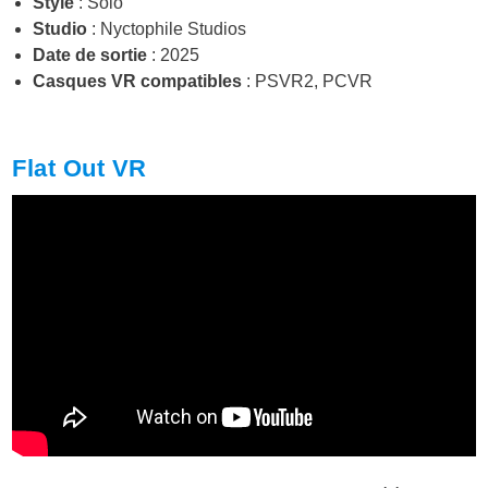
Style
: Solo
Studio
: Nyctophile Studios
Date de sortie
: 2025
Casques VR compatibles
: PSVR2, PCVR
Flat Out VR