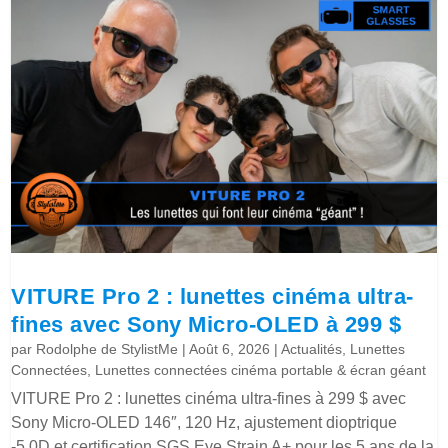
VITURE Pro 2 : lunettes cinéma ultra-
fines avec Sony Micro-OLED à 299 $
par
Rodolphe de StylistMe
|
Août 6, 2026
|
Actualités
,
Lunettes
Connectées
,
Lunettes connectées cinéma portable & écran géant
VITURE Pro 2 : lunettes cinéma ultra-fines à 299 $ avec
Sony Micro-OLED 146″, 120 Hz, ajustement dioptrique
-5.0D et certification SGS Eye Strain A+ pour les 5 ans de la