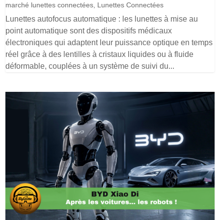
marché lunettes connectées
,
Lunettes Connectées
Lunettes autofocus automatique : les lunettes à mise au
point automatique sont des dispositifs médicaux
électroniques qui adaptent leur puissance optique en temps
réel grâce à des lentilles à cristaux liquides ou à fluide
déformable, couplées à un système de suivi du...