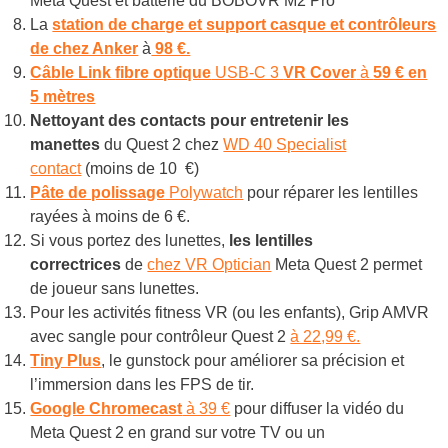
Meta Quest et batterie du BOBOVR M2 Pro
La
station de charge et support casque et contrôleurs
de chez Anker
à
98 €.
Câble Link
fibre optique
USB-C 3
VR Cover
à
59 € en
5 mètres
Nettoyant des contacts pour entretenir les
manettes
du Quest 2 chez
WD 40 Specialist
contact
(moins de 10 €)
Pâte de polissage
Polywatch
pour réparer les lentilles
rayées à moins de 6 €.
Si vous portez des lunettes,
les lentilles
correctrices
de
chez VR Optician
Meta Quest 2 permet
de joueur sans lunettes.
Pour les activités fitness VR (ou les enfants), Grip AMVR
avec sangle pour contrôleur Quest 2
à 22,99 €.
Tiny Plus
, le gunstock pour améliorer sa précision et
l’immersion dans les FPS de tir.
Google Chromecast
à 39 €
pour diffuser la vidéo du
Meta Quest 2 en grand sur votre TV ou un