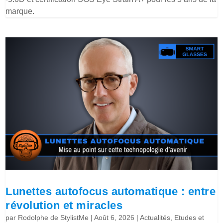
marque.
Lunettes autofocus automatique : entre
révolution et miracles
par
Rodolphe de StylistMe
|
Août 6, 2026
|
Actualités
,
Etudes et