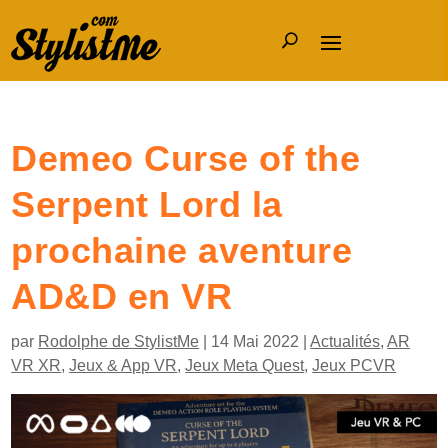
Demeo Curse of the
Serpent Lord la
prochaine aventure
AD&D en VR
par
Rodolphe de StylistMe
|
14 Mai 2022
|
Actualités
,
AR
VR XR
,
Jeux & App VR
,
Jeux Meta Quest
,
Jeux PCVR