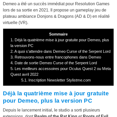
Demeo a été un succès immédiat pour Resolution Games
lors de sa sortie en 2021. Il propose un gameplay jeu de
plateau ambiance Donjons & Dragons (AD & D) en réalité
virtuelle (VR).
Sommaire
1.
Déjà la quatrième mise à jour gratuite pour Demeo, plus
la version PC
2.
A quoi s’attendre dans Demeo Curse of the Serpent Lord
3.
Retrouvons-nous entre francophones dans Demeo
4.
Date de sortie Demeo Curse of the Serpent Lord
5.
Les meilleurs accessoires pour Oculus Quest 2 ou Meta
Quest avril 2022
5.1.
Inscription Newsletter Stylistme.com
Déjà la quatrième mise à jour gratuite
pour Demeo, plus la version PC
Depuis le lancement initial, le studio a sorti plusieurs
extensions, dont
Realm of the Rat King
et
Roots of Evil,