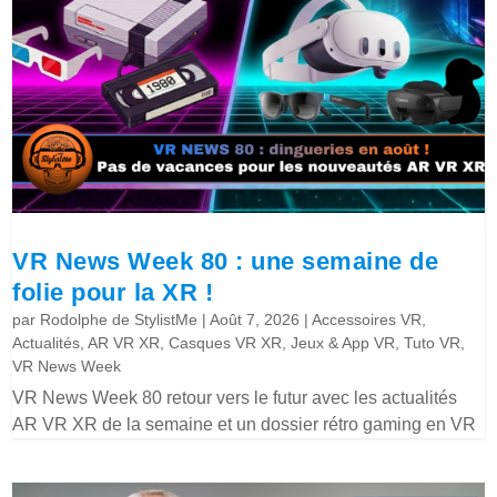
VR News Week 80 : une semaine de
folie pour la XR !
par
Rodolphe de StylistMe
|
Août 7, 2026
|
Accessoires VR
,
Actualités
,
AR VR XR
,
Casques VR XR
,
Jeux & App VR
,
Tuto VR
,
VR News Week
VR News Week 80 retour vers le futur avec les actualités
AR VR XR de la semaine et un dossier rétro gaming en VR