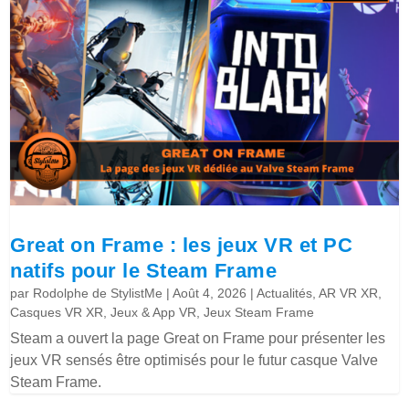
Great on Frame : les jeux VR et PC
natifs pour le Steam Frame
par
Rodolphe de StylistMe
|
Août 4, 2026
|
Actualités
,
AR VR XR
,
Casques VR XR
,
Jeux & App VR
,
Jeux Steam Frame
Steam a ouvert la page Great on Frame pour présenter les
jeux VR sensés être optimisés pour le futur casque Valve
Steam Frame.