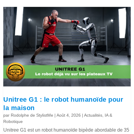
Unitree G1 : le robot humanoïde pour
la maison
par
Rodolphe de StylistMe
|
Août 4, 2026
|
Actualités
,
IA &
Robotique
Unitree G1 est un robot humanoïde bipède abordable de 35