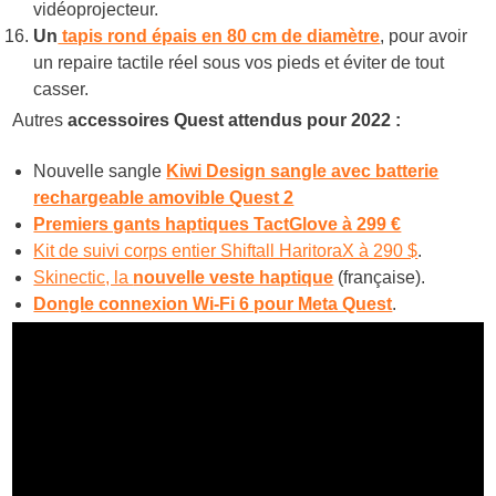
vidéoprojecteur.
Un
tapis rond épais en 80 cm de diamètre
, pour avoir
un repaire tactile réel sous vos pieds et éviter de tout
casser.
Autres
accessoires Quest attendus pour 2022 :
Nouvelle sangle
Kiwi Design sangle avec batterie
rechargeable amovible Quest 2
Premiers gants haptiques TactGlove à 299 €
Kit de suivi corps entier Shiftall HaritoraX à 290 $
.
Skinectic, la
nouvelle veste haptique
(française).
Dongle connexion Wi-Fi 6 pour Meta Quest
.