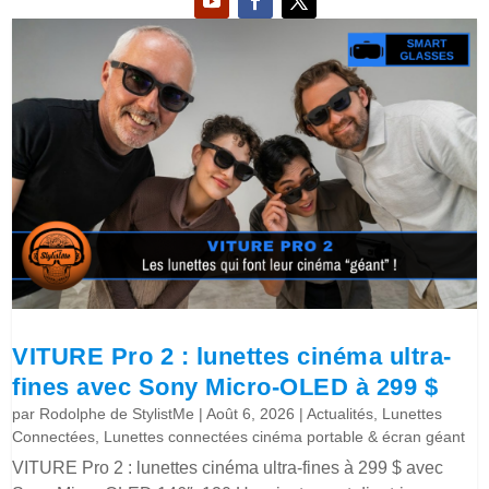
VITURE Pro 2 : lunettes cinéma ultra-
fines avec Sony Micro-OLED à 299 $
par
Rodolphe de StylistMe
|
Août 6, 2026
|
Actualités
,
Lunettes
Connectées
,
Lunettes connectées cinéma portable & écran géant
VITURE Pro 2 : lunettes cinéma ultra-fines à 299 $ avec