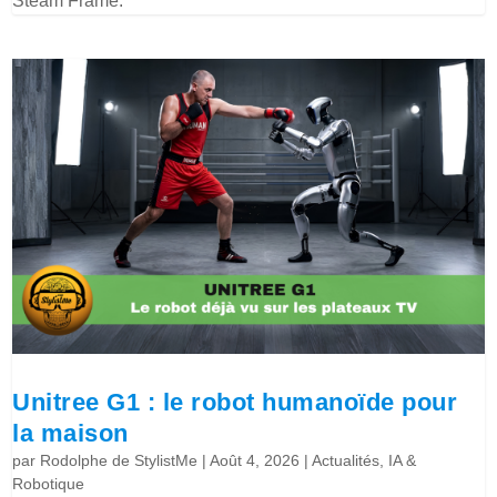
Steam Frame.
Unitree G1 : le robot humanoïde pour
la maison
par
Rodolphe de StylistMe
|
Août 4, 2026
|
Actualités
,
IA &
Robotique