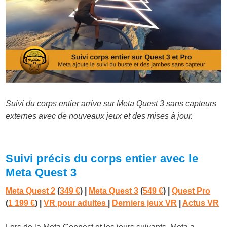
Suivi du corps entier arrive sur Meta Quest 3 sans capteurs
externes avec de nouveaux jeux et des mises à jour.
Suivi précis du corps entier avec le
Meta Quest 3
Meta Quest 2
(
349 €
) |
Meta Quest 3
(
549 €
)
|
Quest Pro
(
1 199 €
)
|
VR pour adultes
|
Derniers jeux VR
|
Actus VR