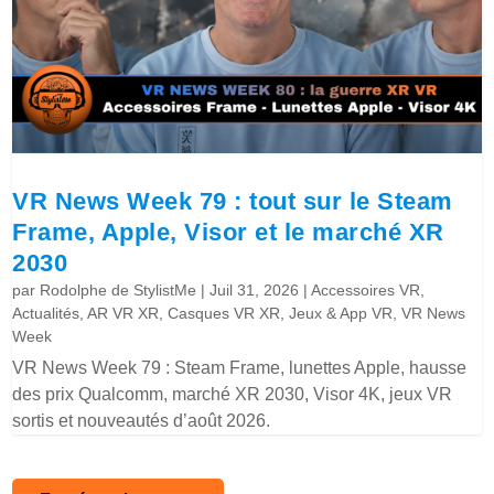
VR News Week 79 : tout sur le Steam
Frame, Apple, Visor et le marché XR
2030
par
Rodolphe de StylistMe
|
Juil 31, 2026
|
Accessoires VR
,
Actualités
,
AR VR XR
,
Casques VR XR
,
Jeux & App VR
,
VR News
Week
VR News Week 79 : Steam Frame, lunettes Apple, hausse
des prix Qualcomm, marché XR 2030, Visor 4K, jeux VR
sortis et nouveautés d’août 2026.