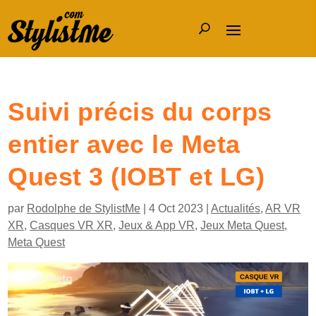
Suivi précis du corps
entier avec le Meta
Quest 3 (IOBT et LG)
par
Rodolphe de StylistMe
|
4 Oct 2023
|
Actualités
,
AR VR
XR
,
Casques VR XR
,
Jeux & App VR
,
Jeux Meta Quest
,
Meta Quest