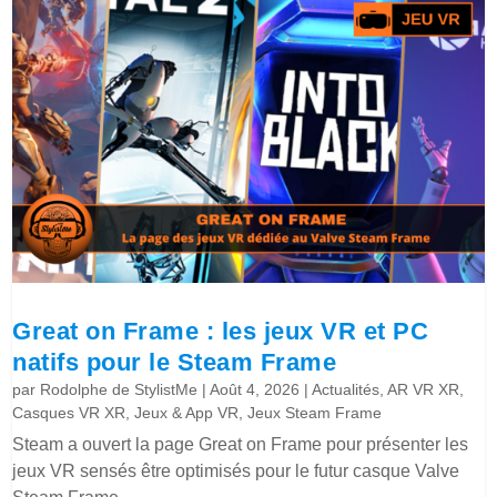
Great on Frame : les jeux VR et PC
natifs pour le Steam Frame
par
Rodolphe de StylistMe
|
Août 4, 2026
|
Actualités
,
AR VR XR
,
Casques VR XR
,
Jeux & App VR
,
Jeux Steam Frame
Steam a ouvert la page Great on Frame pour présenter les
jeux VR sensés être optimisés pour le futur casque Valve