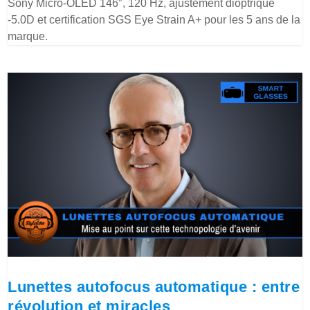
Sony Micro-OLED 146″, 120 Hz, ajustement dioptrique
-5.0D et certification SGS Eye Strain A+ pour les 5 ans de la
marque.
Lunettes autofocus automatique : entre
révolution et miracles