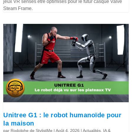
jeux VR sensés être optimisés pour le futur casque Valve
Steam Frame.
Unitree G1 : le robot humanoïde pour
la maison
par
Rodolphe de StylistMe
|
Août 4, 2026
|
Actualités
,
IA &