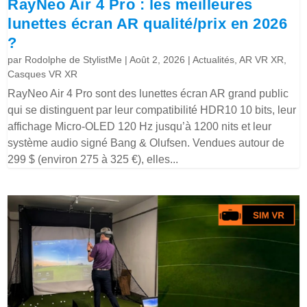
RayNeo Air 4 Pro : les meilleures
lunettes écran AR qualité/prix en 2026
?
par
Rodolphe de StylistMe
|
Août 2, 2026
|
Actualités
,
AR VR XR
,
Casques VR XR
RayNeo Air 4 Pro sont des lunettes écran AR grand public
qui se distinguent par leur compatibilité HDR10 10 bits, leur
affichage Micro-OLED 120 Hz jusqu’à 1200 nits et leur
système audio signé Bang & Olufsen. Vendues autour de
299 $ (environ 275 à 325 €), elles...