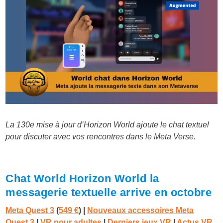
La 130e mise à jour d’Horizon World ajoute le chat textuel
pour discuter avec vos rencontres dans le Meta Verse.
Chat World Horizon World la
messagerie textuelle arrive en octobre
Meta Quest 3
(
549 €
)
|
Nouveaux accessoires Meta
Quest 3
|
VR pour adultes
|
Derniers jeux VR
|
Actus VR