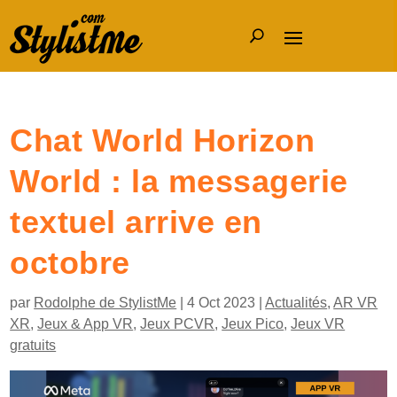
Chat World Horizon
World : la messagerie
textuel arrive en
octobre
par
Rodolphe de StylistMe
|
4 Oct 2023
|
Actualités
,
AR VR
XR
,
Jeux & App VR
,
Jeux PCVR
,
Jeux Pico
,
Jeux VR
gratuits