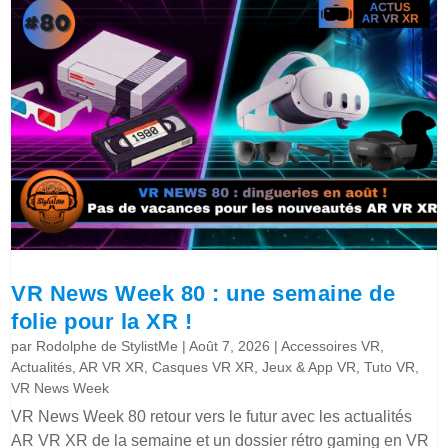
VR News Week 80 : une semaine de
folie pour la XR !
par
Rodolphe de StylistMe
|
Août 7, 2026
|
Accessoires VR
,
Actualités
,
AR VR XR
,
Casques VR XR
,
Jeux & App VR
,
Tuto VR
,
VR News Week
VR News Week 80 retour vers le futur avec les actualités
AR VR XR de la semaine et un dossier rétro gaming en VR