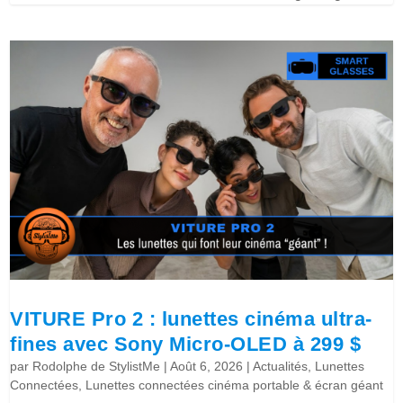
VITURE Pro 2 : lunettes cinéma ultra-
fines avec Sony Micro-OLED à 299 $
par
Rodolphe de StylistMe
|
Août 6, 2026
|
Actualités
,
Lunettes
Connectées
,
Lunettes connectées cinéma portable & écran géant