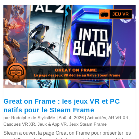
Great on Frame : les jeux VR et PC
natifs pour le Steam Frame
par
Rodolphe de StylistMe
|
Août 4, 2026
|
Actualités
,
AR VR XR
,
Casques VR XR
,
Jeux & App VR
,
Jeux Steam Frame
Steam a ouvert la page Great on Frame pour présenter les