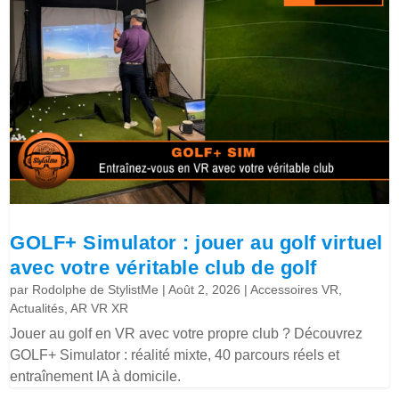
GOLF+ Simulator : jouer au golf virtuel
avec votre véritable club de golf
par
Rodolphe de StylistMe
|
Août 2, 2026
|
Accessoires VR
,
Actualités
,
AR VR XR
Jouer au golf en VR avec votre propre club ? Découvrez
GOLF+ Simulator : réalité mixte, 40 parcours réels et
entraînement IA à domicile.