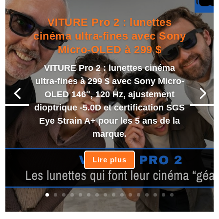
VITURE Pro 2 : lunettes
cinéma ultra-fines avec Sony
Micro-OLED à 299 $
VITURE Pro 2 : lunettes cinéma
ultra-fines à 299 $ avec Sony Micro-
OLED 146″, 120 Hz, ajustement
dioptrique -5.0D et certification SGS
Eye Strain A+ pour les 5 ans de la
marque.
Lire plus