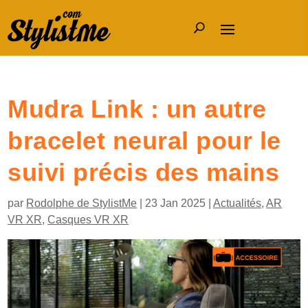
Mudra Link : un autre
bracelet neural pour le
suivi précis des mains
par
Rodolphe de StylistMe
|
23 Jan 2025
|
Actualités
,
AR
VR XR
,
Casques VR XR