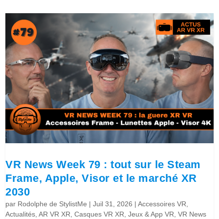
VR News Week 79 : tout sur le Steam
Frame, Apple, Visor et le marché XR
2030
par
Rodolphe de StylistMe
|
Juil 31, 2026
|
Accessoires VR
,
Actualités
,
AR VR XR
,
Casques VR XR
,
Jeux & App VR
,
VR News