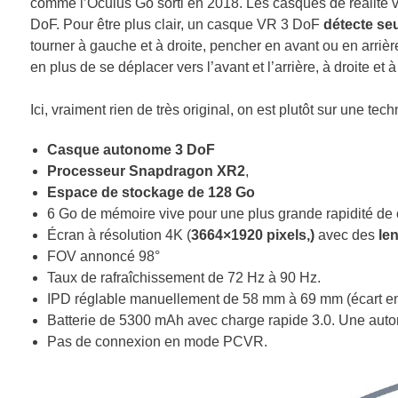
comme l’Oculus Go sorti en 2018
. Les casques de réalité 
DoF. Pour être plus clair, un casque VR 3 DoF
détecte se
tourner à gauche et à droite, pencher en avant ou en arriè
en plus de se déplacer vers l’avant et l’arrière, à droite e
Ici, vraiment rien de très original, on est plutôt sur une te
Casque autonome 3 DoF
Processeur Snapdragon XR2
,
Espace de stockage de 128 Go
6 Go de mémoire vive pour une plus grande rapidité de c
Écran à résolution 4K (
3664×1920 pixels,)
avec des
len
FOV annoncé 98°
Taux de rafraîchissement de 72 Hz à 90 Hz
.
IPD réglable manuellement de 58 mm à 69 mm (écart ent
Batterie de 5300 mAh avec charge rapide 3.0. Une auton
Pas de connexion en mode PCVR.