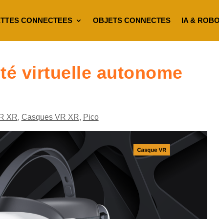
TTES CONNECTEES
OBJETS CONNECTES
IA & ROB
té virtuelle autonome
R XR
,
Casques VR XR
,
Pico