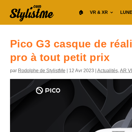
🏠︎
VR & XR
LUNE
Pico G3 casque de réali
pro à tout petit prix
par
Rodolphe de StylistMe
|
12 Avr 2023
|
Actualités
,
AR V