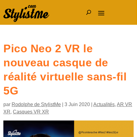
Pico Neo 2 VR le
nouveau casque de
réalité virtuelle sans-fil
5G
par
Rodolphe de StylistMe
|
3 Juin 2020
|
Actualités
,
AR VR
XR
,
Casques VR XR