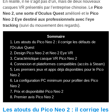
En réalité, il ne s’agit pas d’un, mais de deux nouveaux
casques VR présentés par l’entreprise chinoise. Le
Pico
Neo 2, une sorte d’Oculus Quest
amélioré et le
Pico
Neo 2 Eye destiné aux professionnels avec l’eye
tracking
(suivi du mouvement des regards).
Sommaire
1.
Les atouts du Pico Neo 2 : il corrige les défauts de
l’Oculus Quest
2.
Design Pico Neo 2 et Neo 2 Eye VR
3.
Caractéristique casque VR Pico Neo 2
4.
Connexion et plateformes compatibles (accès à Steam)
5.
Les premiers jeux et apps déjà disponibles pour le Pico
Neo 2
6.
La configuration PC minimum pour profiter des Pico
Neo 2
7.
Prix et disponibilité Pico Neo 2
8.
Premier avis Pico Neo 2
Les atouts du Pico Neo 2 : il corrige les