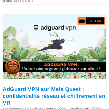
d’une session VR.
AdGuard VPN sur Meta Quest :
confidentialité réseau et chiffrement en
VR
par
Rodolphe de StylistMe
|
Août 4, 2026
|
Actualités
,
AR VR XR
,