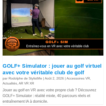
GOLF+ Simulator : jouer au golf virtuel
avec votre véritable club de golf
par
Rodolphe de StylistMe
|
Août 2, 2026
|
Accessoires VR
,
Actualités
,
AR VR XR
Jouer au golf en VR avec votre propre club ? Découvrez
GOLF+ Simulator : réalité mixte, 40 parcours réels et
entraînement IA à domicile.