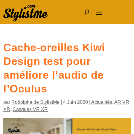
Cache-oreilles Kiwi
Design test pour
améliore l’audio de
l’Oculus
par
Rodolphe de StylistMe
|
4 Juin 2020
|
Actualités
,
AR VR
XR
,
Casques VR XR