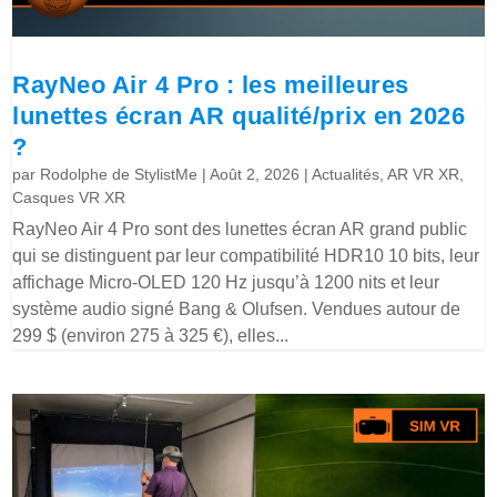
RayNeo Air 4 Pro : les meilleures
lunettes écran AR qualité/prix en 2026
?
par
Rodolphe de StylistMe
|
Août 2, 2026
|
Actualités
,
AR VR XR
,
Casques VR XR
RayNeo Air 4 Pro sont des lunettes écran AR grand public
qui se distinguent par leur compatibilité HDR10 10 bits, leur
affichage Micro-OLED 120 Hz jusqu’à 1200 nits et leur
système audio signé Bang & Olufsen. Vendues autour de
299 $ (environ 275 à 325 €), elles...