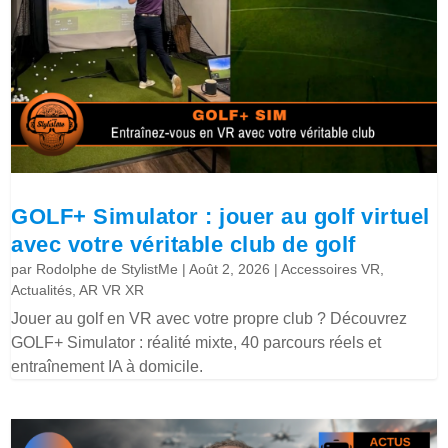
GOLF+ Simulator : jouer au golf virtuel
avec votre véritable club de golf
par
Rodolphe de StylistMe
|
Août 2, 2026
|
Accessoires VR
,
Actualités
,
AR VR XR
Jouer au golf en VR avec votre propre club ? Découvrez
GOLF+ Simulator : réalité mixte, 40 parcours réels et
entraînement IA à domicile.