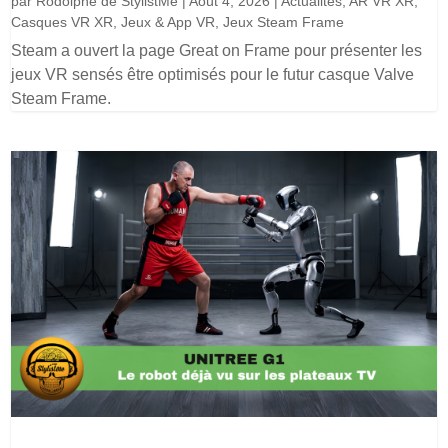
par
Rodolphe de StylistMe
|
Août 4, 2026
|
Actualités
,
AR VR XR
,
Casques VR XR
,
Jeux & App VR
,
Jeux Steam Frame
Steam a ouvert la page Great on Frame pour présenter les
jeux VR sensés être optimisés pour le futur casque Valve
Steam Frame.