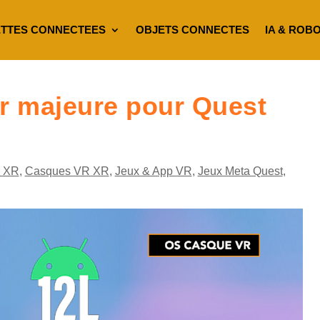
TTES CONNECTEES
OBJETS CONNECTES
IA & ROB
ur majeure pour Quest
 XR
,
Casques VR XR
,
Jeux & App VR
,
Jeux Meta Quest
,