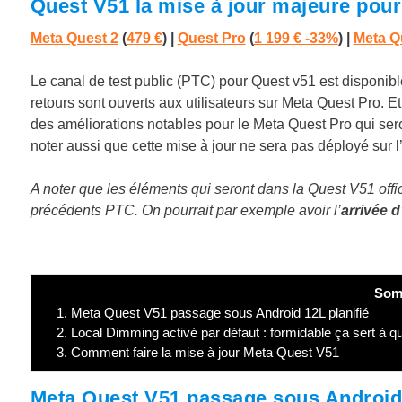
Quest V51 la mise à jour majeure pour 
Meta Quest 2
(
479 €
) |
Quest Pro
(
1 199 € -33%
)
|
Meta Q
Le canal de test public (PTC) pour Quest v51 est disponib
retours sont ouverts aux utilisateurs sur Meta Quest Pro. 
des améliorations notables pour le Meta Quest Pro qui sero
noter aussi que cette mise à jour ne sera pas déployé sur 
A noter que les éléments qui seront dans la Quest V51 offi
précédents PTC. On pourrait par exemple avoir l’
arrivée d
Som
1.
Meta Quest V51 passage sous Android 12L planifié
2.
Local Dimming activé par défaut : formidable ça sert à qu
3.
Comment faire la mise à jour Meta Quest V51
Meta Quest V51 passage sous Android 