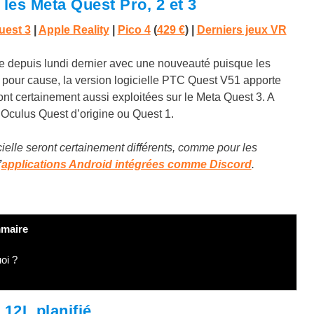
les Meta Quest Pro, 2 et 3
uest 3
|
Apple Reality
|
Pico 4
(
429 €
) |
Derniers jeux VR
le depuis lundi dernier avec une nouveauté puisque les
Et pour cause, la version logicielle PTC Quest V51 apporte
nt certainement aussi exploitées sur le Meta Quest 3. A
l’Oculus Quest d’origine ou Quest 1.
cielle seront certainement différents, comme pour les
’
applications Android intégrées comme Discord
.
maire
oi ?
12L planifié