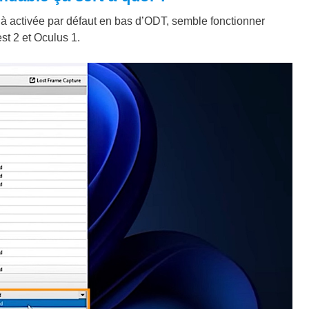
jà activée par défaut en bas d’ODT, semble fonctionner
st 2 et Oculus 1.