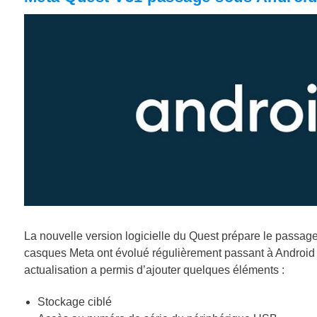
La nouvelle version logicielle du Quest prépare le passage
casques Meta ont évolué régulièrement passant à Android 8
actualisation a permis d’ajouter quelques éléments :
Stockage ciblé