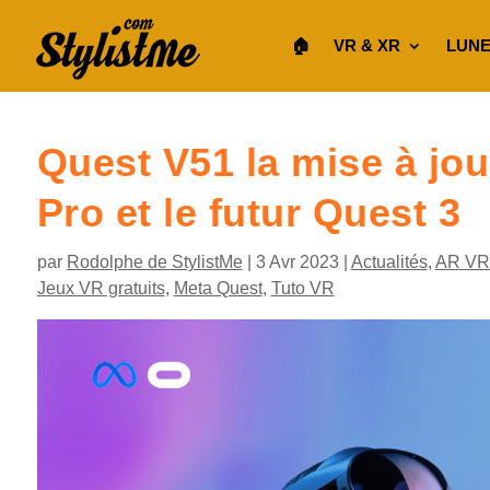
🏠︎
VR & XR
LUNE
Quest V51 la mise à jo
Pro et le futur Quest 3
par
Rodolphe de StylistMe
|
3 Avr 2023
|
Actualités
,
AR VR
Jeux VR gratuits
,
Meta Quest
,
Tuto VR