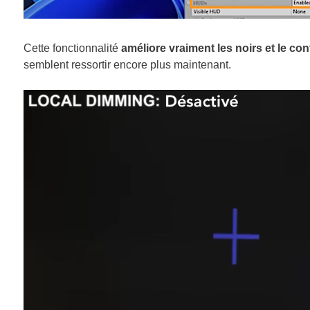
Cette fonctionnalité
améliore vraiment les noirs et le co
semblent ressortir encore plus maintenant.