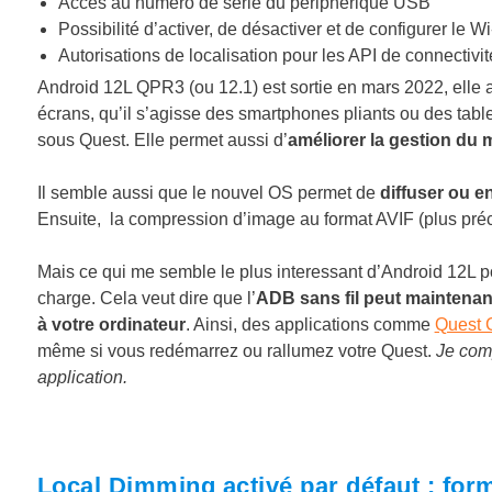
Accès au numéro de série du périphérique USB
Possibilité d’activer, de désactiver et de configurer le Wi
Autorisations de localisation pour les API de connectivit
Android 12L QPR3 (ou 12.1) est sortie en mars 2022, elle 
écrans, qu’il s’agisse des smartphones pliants ou des tablet
sous Quest. Elle permet aussi d’
améliorer la gestion du 
Il semble aussi que le nouvel OS permet de
diffuser ou en
Ensuite, la compression d’image au format AVIF (plus préc
Mais ce qui me semble le plus interessant d’Android 12L po
charge. Cela veut dire que l’
ADB sans fil peut maintenant
à votre ordinateur
. Ainsi, des applications comme
Quest 
même si vous redémarrez ou rallumez votre Quest.
Je comp
application.
Local Dimming activé par défaut : form