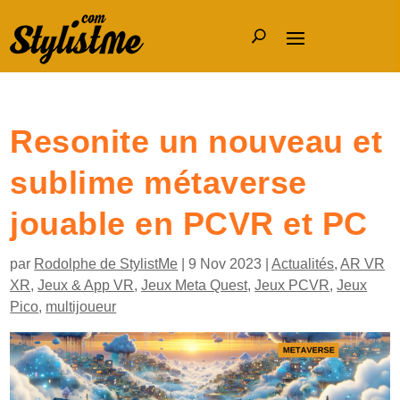
Resonite un nouveau et
sublime métaverse
jouable en PCVR et PC
par
Rodolphe de StylistMe
|
9 Nov 2023
|
Actualités
,
AR VR
XR
,
Jeux & App VR
,
Jeux Meta Quest
,
Jeux PCVR
,
Jeux
Pico
,
multijoueur