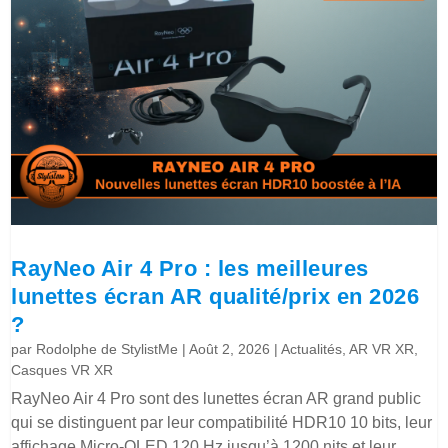
RayNeo Air 4 Pro : les meilleures
lunettes écran AR qualité/prix en 2026
?
par
Rodolphe de StylistMe
|
Août 2, 2026
|
Actualités
,
AR VR XR
,
Casques VR XR
RayNeo Air 4 Pro sont des lunettes écran AR grand public
qui se distinguent par leur compatibilité HDR10 10 bits, leur
affichage Micro-OLED 120 Hz jusqu’à 1200 nits et leur