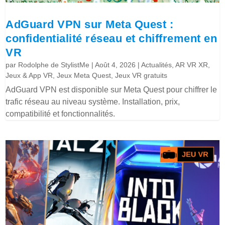
AdGuard VPN sur Meta Quest :
confidentialité réseau et chiffrement en
VR
par
Rodolphe de StylistMe
|
Août 4, 2026
|
Actualités
,
AR VR XR
,
Jeux & App VR
,
Jeux Meta Quest
,
Jeux VR gratuits
AdGuard VPN est disponible sur Meta Quest pour chiffrer le
trafic réseau au niveau système. Installation, prix,
compatibilité et fonctionnalités.