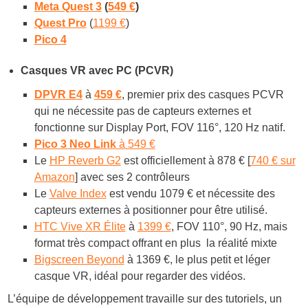
Meta Quest 3
(
549 €
)
Quest Pro
(
1199 €
)
Pico 4
Casques VR avec PC (PCVR)
DPVR E4
à
459 €
, premier prix des casques PCVR
qui ne nécessite pas de capteurs externes et
fonctionne sur Display Port, FOV 116°, 120 Hz natif.
Pico 3 Neo Link
à 549 €
Le
HP Reverb G2
est officiellement à 878 € [
740 € sur
Amazon
] avec ses 2 contrôleurs
Le
Valve Index
est vendu 1079 € et nécessite des
capteurs externes à positionner pour être utilisé.
HTC Vive XR Élite
à
1399 €
, FOV 110°, 90 Hz, mais
format très compact offrant en plus la réalité mixte
Bigscreen Beyond
à 1369 €, le plus petit et léger
casque VR, idéal pour regarder des vidéos.
L’équipe de développement travaille sur des tutoriels, un