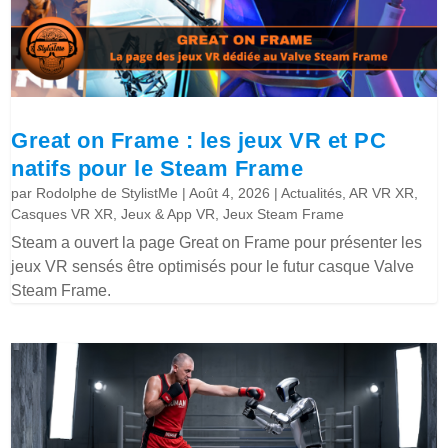
Great on Frame : les jeux VR et PC
natifs pour le Steam Frame
par
Rodolphe de StylistMe
|
Août 4, 2026
|
Actualités
,
AR VR XR
,
Casques VR XR
,
Jeux & App VR
,
Jeux Steam Frame
Steam a ouvert la page Great on Frame pour présenter les
jeux VR sensés être optimisés pour le futur casque Valve
Steam Frame.