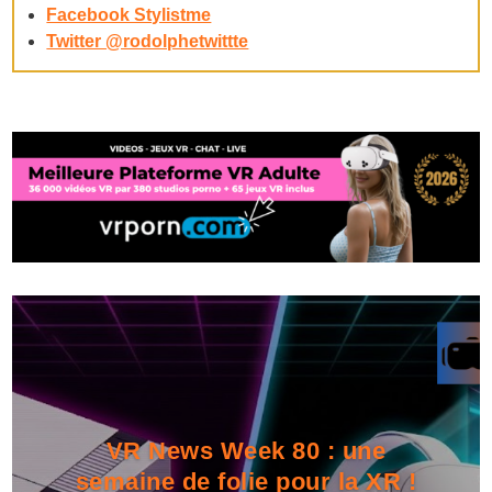
Facebook Stylistme
Twitter @rodolphetwittte
VR News Week 80 : une
semaine de folie pour la XR !