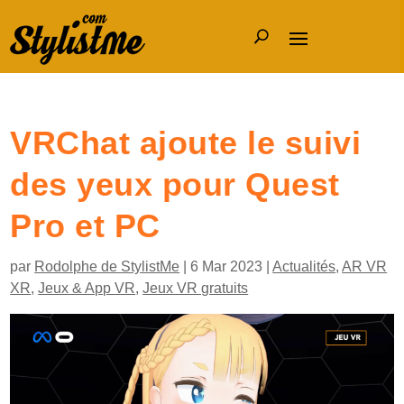
VRChat ajoute le suivi
des yeux pour Quest
Pro et PC
par
Rodolphe de StylistMe
|
6 Mar 2023
|
Actualités
,
AR VR
XR
,
Jeux & App VR
,
Jeux VR gratuits