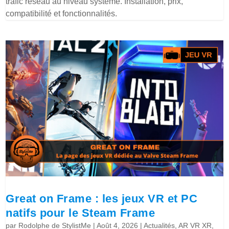
trafic réseau au niveau système. Installation, prix,
compatibilité et fonctionnalités.
Great on Frame : les jeux VR et PC
natifs pour le Steam Frame
par
Rodolphe de StylistMe
|
Août 4, 2026
|
Actualités
,
AR VR XR
,