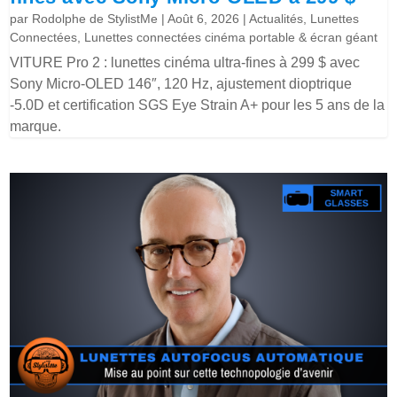
par
Rodolphe de StylistMe
|
Août 6, 2026
|
Actualités
,
Lunettes
Connectées
,
Lunettes connectées cinéma portable & écran géant
VITURE Pro 2 : lunettes cinéma ultra-fines à 299 $ avec
Sony Micro-OLED 146″, 120 Hz, ajustement dioptrique
-5.0D et certification SGS Eye Strain A+ pour les 5 ans de la
marque.