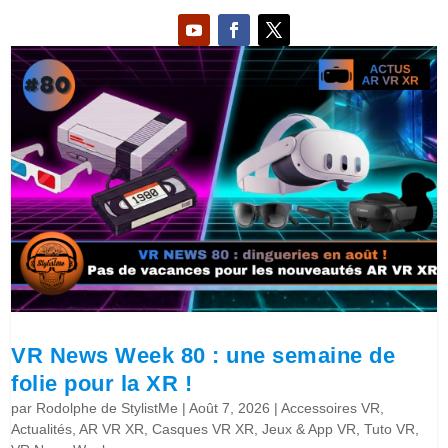
VR News Week 80 : une semaine de
folie pour la XR !
par
Rodolphe de StylistMe
|
Août 7, 2026
|
Accessoires VR
,
Actualités
,
AR VR XR
,
Casques VR XR
,
Jeux & App VR
,
Tuto VR
,