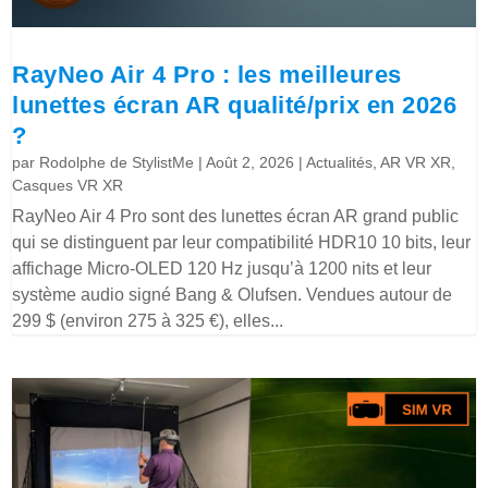
RayNeo Air 4 Pro : les meilleures
lunettes écran AR qualité/prix en 2026
?
par
Rodolphe de StylistMe
|
Août 2, 2026
|
Actualités
,
AR VR XR
,
Casques VR XR
RayNeo Air 4 Pro sont des lunettes écran AR grand public
qui se distinguent par leur compatibilité HDR10 10 bits, leur
affichage Micro-OLED 120 Hz jusqu’à 1200 nits et leur
système audio signé Bang & Olufsen. Vendues autour de
299 $ (environ 275 à 325 €), elles...